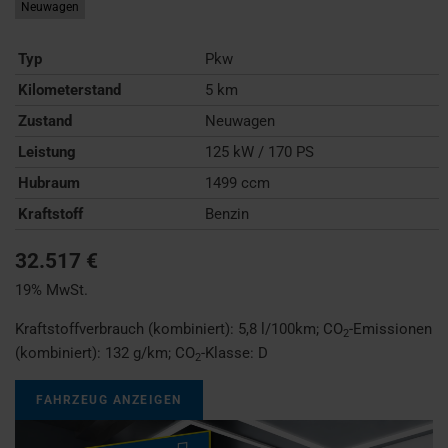
Neuwagen
Typ
Pkw
Kilometerstand
5 km
Zustand
Neuwagen
Leistung
125 kW / 170 PS
Hubraum
1499 ccm
Kraftstoff
Benzin
32.517 €
19% MwSt.
Kraftstoffverbrauch (kombiniert):
5,8 l/100km
;
CO
-Emissionen
2
(kombiniert):
132 g/km
;
CO
-Klasse:
D
2
FAHRZEUG ANZEIGEN