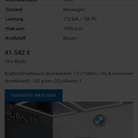
Zustand
Neuwagen
Leistung
115 kW / 156 PS
Hubraum
1998 ccm
Kraftstoff
Benzin
41.542 €
19% MwSt.
Kraftstoffverbrauch (kombiniert):
7,2 l/100km
;
CO
-Emissionen
2
(kombiniert):
162 g/km
;
CO
-Klasse:
F
2
FAHRZEUG ANZEIGEN