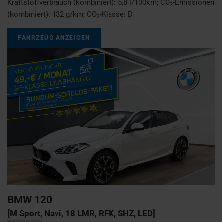
Kraftstoffverbrauch (kombiniert):
5,8 l/100km
;
CO
-Emissionen
2
(kombiniert):
132 g/km
;
CO
-Klasse:
D
2
FAHRZEUG ANZEIGEN
BMW
120
[M Sport, Navi, 18 LMR, RFK, SHZ, LED]