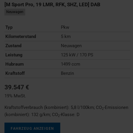
[M Sport Pro, 19 LMR, RFK, SHZ, LED] DAB
Neuwagen
Typ
Pkw
Kilometerstand
5 km
Zustand
Neuwagen
Leistung
125 kW / 170 PS
Hubraum
1499 ccm
Kraftstoff
Benzin
39.547 €
19% MwSt.
Kraftstoffverbrauch (kombiniert):
5,8 l/100km
;
CO
-Emissionen
2
(kombiniert):
132 g/km
;
CO
-Klasse:
D
2
FAHRZEUG ANZEIGEN