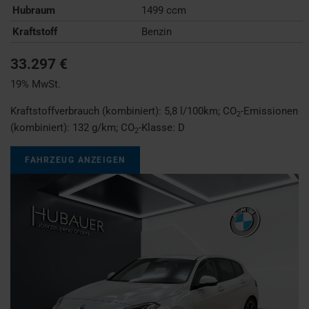
Hubraum
1499 ccm
Kraftstoff
Benzin
33.297 €
19% MwSt.
Kraftstoffverbrauch (kombiniert):
5,8 l/100km
;
CO
-Emissionen
2
(kombiniert):
132 g/km
;
CO
-Klasse:
D
2
FAHRZEUG ANZEIGEN