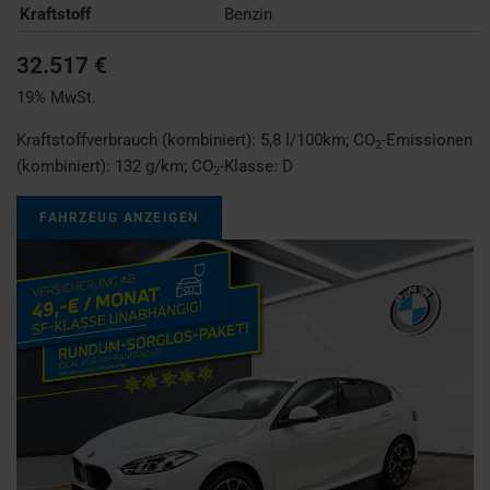
Kraftstoff
Benzin
32.517 €
19% MwSt.
Kraftstoffverbrauch (kombiniert):
5,8 l/100km
;
CO
-Emissionen
2
(kombiniert):
132 g/km
;
CO
-Klasse:
D
2
FAHRZEUG ANZEIGEN