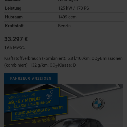
Leistung
125 kW / 170 PS
Hubraum
1499 ccm
Kraftstoff
Benzin
33.297 €
19% MwSt.
Kraftstoffverbrauch (kombiniert):
5,8 l/100km
;
CO
-Emissionen
2
(kombiniert):
132 g/km
;
CO
-Klasse:
D
2
FAHRZEUG ANZEIGEN