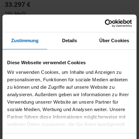
33.297 €
19% MwSt.
Kraftstoffverbrauch (kombiniert):
5,8 l/100km
;
CO
-Emissionen
2
(kombiniert):
132 g/km
;
CO
-Klasse:
D
2
Zustimmung
Details
Über Cookies
FAHRZEUG ANZEIGEN
Diese Webseite verwendet Cookies
Wir verwenden Cookies, um Inhalte und Anzeigen zu
personalisieren, Funktionen für soziale Medien anbieten
zu können und die Zugriffe auf unsere Website zu
analysieren. Außerdem geben wir Informationen zu Ihrer
Verwendung unserer Website an unsere Partner für
soziale Medien, Werbung und Analysen weiter. Unsere
Partner führen diese Informationen möglicherweise mit
weiteren Daten zusammen, die Sie ihnen bereitgestellt
haben oder die sie im Rahmen Ihrer Nutzung der Dienste