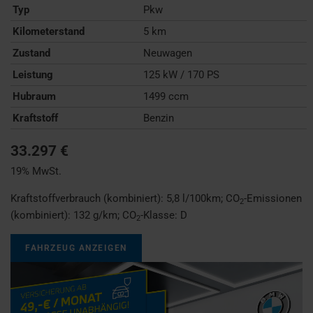
Typ
Pkw
Kilometerstand
5 km
Zustand
Neuwagen
Leistung
125 kW / 170 PS
Hubraum
1499 ccm
Kraftstoff
Benzin
33.297 €
19% MwSt.
Kraftstoffverbrauch (kombiniert):
5,8 l/100km
;
CO
-Emissionen
2
(kombiniert):
132 g/km
;
CO
-Klasse:
D
2
FAHRZEUG ANZEIGEN