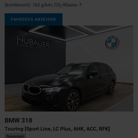
(kombiniert):
163 g/km
;
CO
-Klasse:
F
2
FAHRZEUG ANZEIGEN
BMW
318
Touring [Sport Line, LC Plus, AHK, ACC, RFK]
Neuwagen