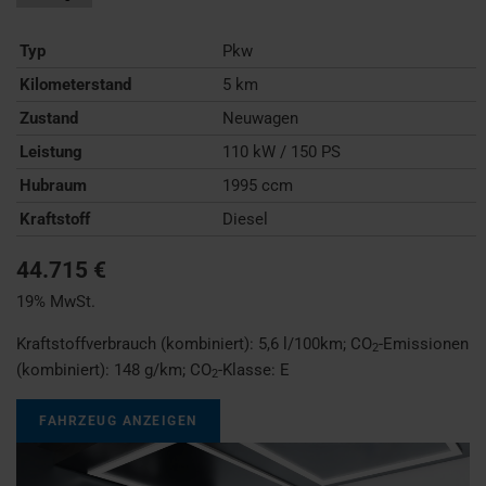
Typ
Pkw
Kilometerstand
5 km
Zustand
Neuwagen
Leistung
110 kW / 150 PS
Hubraum
1995 ccm
Kraftstoff
Diesel
44.715 €
19% MwSt.
Kraftstoffverbrauch (kombiniert):
5,6 l/100km
;
CO
-Emissionen
2
(kombiniert):
148 g/km
;
CO
-Klasse:
E
2
FAHRZEUG ANZEIGEN