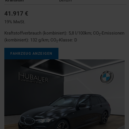
Kraftstoff
Benzin
41.917 €
19% MwSt.
Kraftstoffverbrauch (kombiniert):
5,8 l/100km
;
CO
-Emissionen
2
(kombiniert):
132 g/km
;
CO
-Klasse:
D
2
FAHRZEUG ANZEIGEN