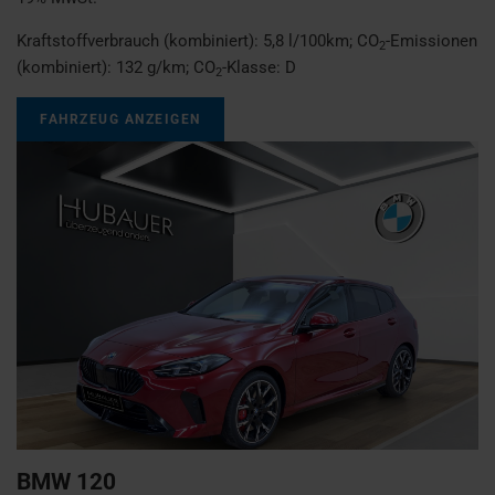
Kraftstoffverbrauch (kombiniert):
5,8 l/100km
;
CO
-Emissionen
2
(kombiniert):
132 g/km
;
CO
-Klasse:
D
2
FAHRZEUG ANZEIGEN
BMW
120