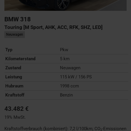
BMW
318
Touring [M Sport, AHK, ACC, RFK, SHZ, LED]
Neuwagen
Typ
Pkw
Kilometerstand
5 km
Zustand
Neuwagen
Leistung
115 kW / 156 PS
Hubraum
1998 ccm
Kraftstoff
Benzin
43.482 €
19% MwSt.
Kraftstoffverbrauch (kombiniert):
7,2 l/100km
;
CO
-Emissionen
2