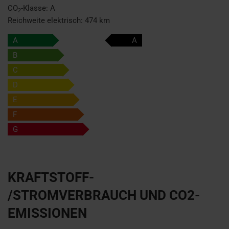
CO
-Klasse:
A
2
Reichweite elektrisch:
474 km
A
A
B
C
D
E
F
G
KRAFTSTOFF-
/STROMVERBRAUCH UND CO2-
EMISSIONEN