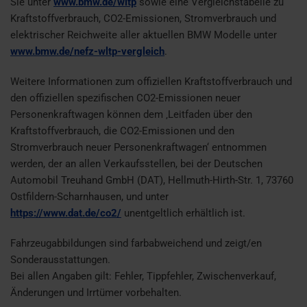
Sie unter
www.bmw.de/wltp
sowie eine Vergleichstabelle zu
Kraftstoffverbrauch, CO2-Emissionen, Stromverbrauch und
elektrischer Reichweite aller aktuellen BMW Modelle unter
www.bmw.de/nefz-wltp-vergleich
.
Weitere Informationen zum offiziellen Kraftstoffverbrauch und
den offiziellen spezifischen CO2-Emissionen neuer
Personenkraftwagen können dem ‚Leitfaden über den
Kraftstoffverbrauch, die CO2-Emissionen und den
Stromverbrauch neuer Personenkraftwagen‘ entnommen
werden, der an allen Verkaufsstellen, bei der Deutschen
Automobil Treuhand GmbH (DAT), Hellmuth-Hirth-Str. 1, 73760
Ostfildern-Scharnhausen, und unter
https://www.dat.de/co2/
unentgeltlich erhältlich ist.
Fahrzeugabbildungen sind farbabweichend und zeigt/en
Sonderausstattungen.
Bei allen Angaben gilt: Fehler, Tippfehler, Zwischenverkauf,
Änderungen und Irrtümer vorbehalten.