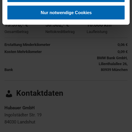
399,- €
24 Monate
6.000,- €
mtl. Rate brutto
Laufzeit
Anzahlung
Nur notwendige Cookies
15.576,- €
50.502,- €
10.000 km
Gesamtbetrag
Nettokreditbetrag
Laufleistung
Erstattung Minderkilometer
0,06 €
Kosten Mehrkilometer
0,09 €
BMW Bank GmbH,
Lilienthalallee 26,
Bank
80939 München
Kontaktdaten
Hubauer GmbH
Ingolstädter Str. 19
84030
Landshut