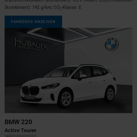
2
(kombiniert):
142 g/km
;
CO
-Klasse:
E
2
FAHRZEUG ANZEIGEN
BMW
220
Active Tourer