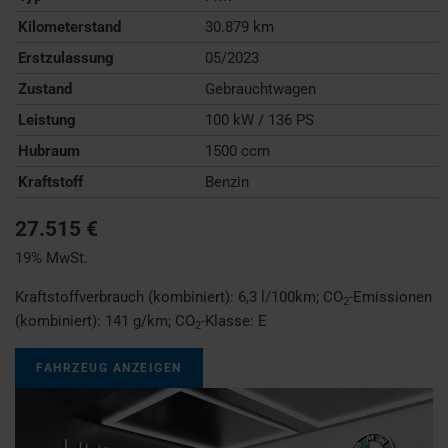
Kilometerstand
30.879 km
Erstzulassung
05/2023
Zustand
Gebrauchtwagen
Leistung
100 kW / 136 PS
Hubraum
1500 ccm
Kraftstoff
Benzin
27.515 €
19% MwSt.
Kraftstoffverbrauch (kombiniert):
6,3 l/100km
;
CO
-Emissionen
2
(kombiniert):
141 g/km
;
CO
-Klasse:
E
2
FAHRZEUG ANZEIGEN