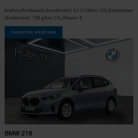
Kraftstoffverbrauch (kombiniert):
6,1 l/100km
;
CO
-Emissionen
2
(kombiniert):
138 g/km
;
CO
-Klasse:
E
2
FAHRZEUG ANZEIGEN
BMW
218