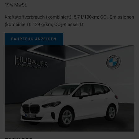
19% MwSt.
Kraftstoffverbrauch (kombiniert):
5,7 l/100km
;
CO
-Emissionen
2
(kombiniert):
129 g/km
;
CO
-Klasse:
D
2
FAHRZEUG ANZEIGEN