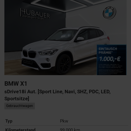
BMW
X1
sDrive18i Aut. [Sport Line, Navi, SHZ, PDC, LED,
Sportsitze]
Gebrauchtwagen
Typ
Pkw
Kilometerstand
99.000 km