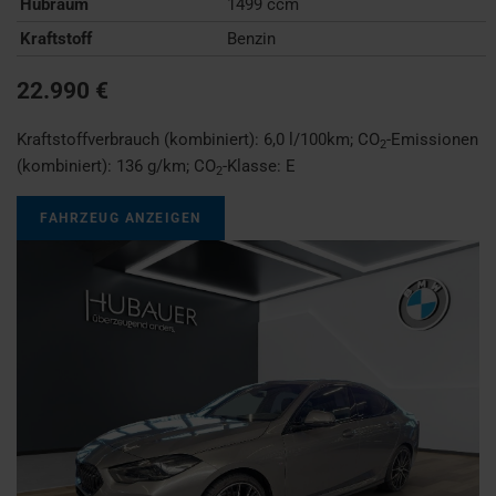
Hubraum
1499 ccm
Kraftstoff
Benzin
22.990 €
Kraftstoffverbrauch (kombiniert):
6,0 l/100km
;
CO
-Emissionen
2
(kombiniert):
136 g/km
;
CO
-Klasse:
E
2
FAHRZEUG ANZEIGEN