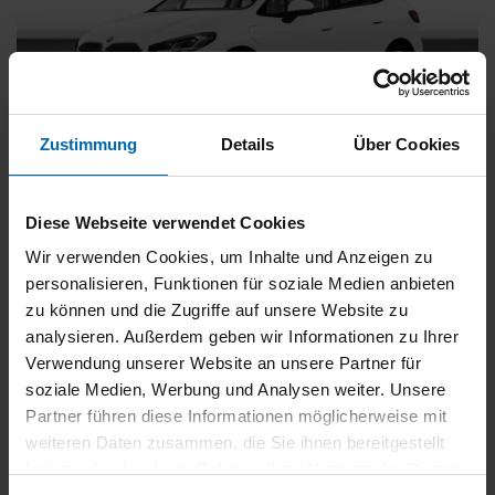
Zustimmung
Details
Über Cookies
BMW
225
xDrive Active Tourer [Navi, RFK, Aktivsitz]
Diese Webseite verwendet Cookies
Gebrauchtwagen
Wir verwenden Cookies, um Inhalte und Anzeigen zu
personalisieren, Funktionen für soziale Medien anbieten
Typ
Pkw
zu können und die Zugriffe auf unsere Website zu
Kilometerstand
54.750 km
analysieren. Außerdem geben wir Informationen zu Ihrer
Erstzulassung
05/2023
Verwendung unserer Website an unsere Partner für
Zustand
Gebrauchtwagen
soziale Medien, Werbung und Analysen weiter. Unsere
Partner führen diese Informationen möglicherweise mit
Leistung
180 kW / 245 PS
weiteren Daten zusammen, die Sie ihnen bereitgestellt
Hubraum
1499 ccm
haben oder die sie im Rahmen Ihrer Nutzung der Dienste
Kraftstoff
Hybrid (Benzin/Elektro)