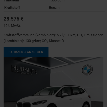
Hubraum
1500 ccm
Kraftstoff
Benzin
28.576 €
19% MwSt.
Kraftstoffverbrauch (kombiniert):
5,7 l/100km
;
CO
-Emissionen
2
(kombiniert):
130 g/km
;
CO
-Klasse:
D
2
FAHRZEUG ANZEIGEN