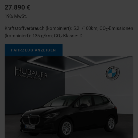
27.890 €
19% MwSt.
Kraftstoffverbrauch (kombiniert):
5,2 l/100km
;
CO
-Emissionen
2
(kombiniert):
135 g/km
;
CO
-Klasse:
D
2
FAHRZEUG ANZEIGEN