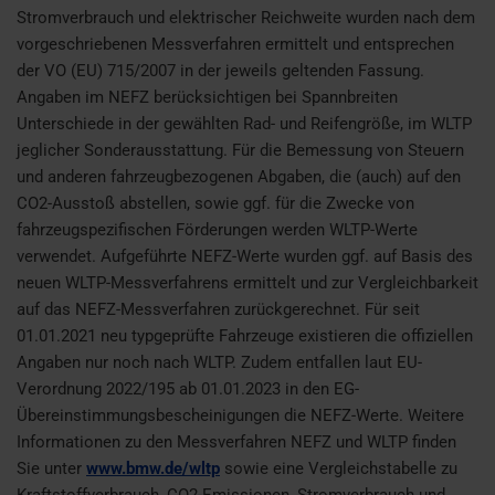
Stromverbrauch und elektrischer Reichweite wurden nach dem
vorgeschriebenen Messverfahren ermittelt und entsprechen
der VO (EU) 715/2007 in der jeweils geltenden Fassung.
Angaben im NEFZ berücksichtigen bei Spannbreiten
Unterschiede in der gewählten Rad- und Reifengröße, im WLTP
jeglicher Sonderausstattung. Für die Bemessung von Steuern
und anderen fahrzeugbezogenen Abgaben, die (auch) auf den
CO2-Ausstoß abstellen, sowie ggf. für die Zwecke von
fahrzeugspezifischen Förderungen werden WLTP-Werte
verwendet. Aufgeführte NEFZ-Werte wurden ggf. auf Basis des
neuen WLTP-Messverfahrens ermittelt und zur Vergleichbarkeit
auf das NEFZ-Messverfahren zurückgerechnet. Für seit
01.01.2021 neu typgeprüfte Fahrzeuge existieren die offiziellen
Angaben nur noch nach WLTP. Zudem entfallen laut EU-
Verordnung 2022/195 ab 01.01.2023 in den EG-
Übereinstimmungsbescheinigungen die NEFZ-Werte. Weitere
Informationen zu den Messverfahren NEFZ und WLTP finden
Sie unter
www.bmw.de/wltp
sowie eine Vergleichstabelle zu
Kraftstoffverbrauch, CO2-Emissionen, Stromverbrauch und