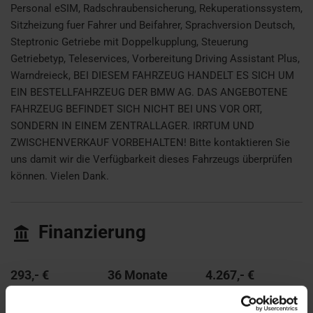
Personal eSIM, Radschraubensicherung, Rekuperationssystem,
Sitzheizung fuer Fahrer und Beifahrer, Sprachversion Deutsch,
Steptronic Getriebe mit Doppelkupplung, Steuerung
Getriebetyp, Teleservices, Vorbereitung Driving Assistant Plus,
Warndreieck, BEI DIESEM FAHRZEUG HANDELT ES SICH UM
EIN BESTELLFAHRZEUG DER BMW AG. DAS ANGEBOTENE
FAHRZEUG BEFINDET SICH NICHT BEI UNS VOR ORT,
SONDERN IN EINEM ZENTRALLAGER. IRRTUM UND
ZWISCHENVERKAUF VORBEHALTEN! Bitte kontaktieren Sie
uns damit wir die Verfügbarkeit dieses Fahrzeugs überprüfen
können. Vielen Dank.
Finanzierung
293,- €
36 Monate
4.267,- €
mtl. Rate
Laufzeit
Anzahlung