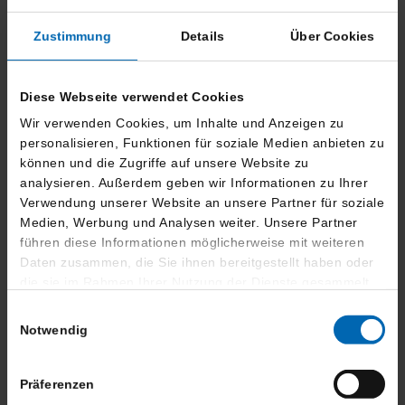
25.344,- €
24.181,- €
15.077,- €
Darlehensgesamtbetrag
Nettodarlehensbetrag
Schlussrate
Zustimmung
Details
Über Cookies
Bearbeitungsgebühr
0.00,-
Diese Webseite verwendet Cookies
Effektiver Jahreszins
1.97 %
Sollzinssatz p.A.
1.99 %
Wir verwenden Cookies, um Inhalte und Anzeigen zu
BMW Bank GmbH -
personalisieren, Funktionen für soziale Medien anbieten zu
Lilienthalallee 26 -
können und die Zugriffe auf unsere Website zu
Bank
80939 München
analysieren. Außerdem geben wir Informationen zu Ihrer
Verwendung unserer Website an unsere Partner für soziale
Leasing
Medien, Werbung und Analysen weiter. Unsere Partner
führen diese Informationen möglicherweise mit weiteren
Daten zusammen, die Sie ihnen bereitgestellt haben oder
588,- €
36 Monate
9.030,- €
die sie im Rahmen Ihrer Nutzung der Dienste gesammelt
mtl. Rate brutto
Laufzeit
Anzahlung
haben.
Einwilligungsauswahl
Notwendig
30.210,- €
36.120,- €
30.000 km
Gesamtbetrag
Nettokreditbetrag
Laufleistung
Präferenzen
Erstattung Minderkilometer
0,05 €