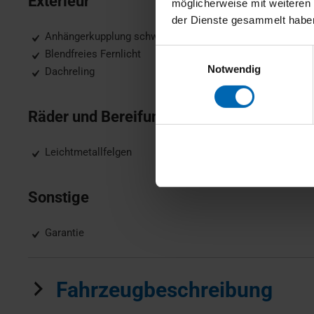
Exterieur
möglicherweise mit weiteren
der Dienste gesammelt habe
Anhängerkupplung schwenkbar, Anhängerkupplung fest
Einwilligungsauswahl
Blendfreies Fernlicht
Notwendig
Dachreling
Räder und Bereifung
Leichtmetallfelgen
Sonstige
Garantie
Fahrzeugbeschreibung