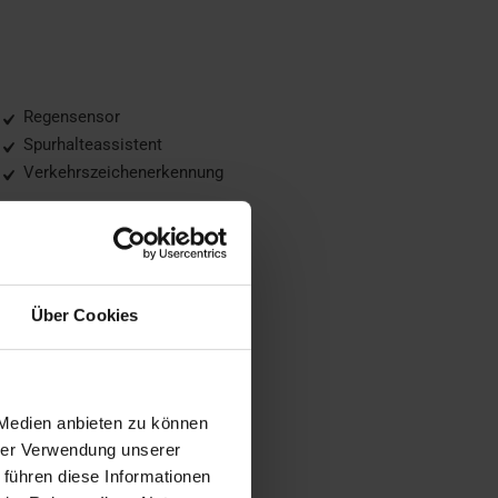
Regensensor
Spurhalteassistent
Verkehrszeichenerkennung
Über Cookies
Touchscreen
Tuner/Radio, Radio DAB
USB
WLAN / Wifi Hotspot
 Medien anbieten zu können
hrer Verwendung unserer
 führen diese Informationen