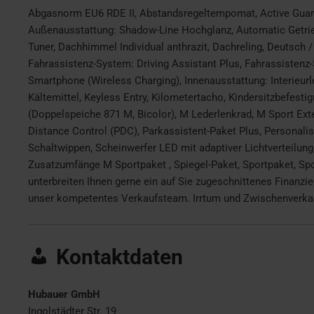
Abgasnorm EU6 RDE II, Abstandsregeltempomat, Active Guard
Außenausstattung: Shadow-Line Hochglanz, Automatic Getri
Tuner, Dachhimmel Individual anthrazit, Dachreling, Deutsch 
Fahrassistenz-System: Driving Assistant Plus, Fahrassistenz-
Smartphone (Wireless Charging), Innenausstattung: Interieur
Kältemittel, Keyless Entry, Kilometertacho, Kindersitzbefestig
(Doppelspeiche 871 M, Bicolor), M Lederlenkrad, M Sport Ext
Distance Control (PDC), Parkassistent-Paket Plus, Personal
Schaltwippen, Scheinwerfer LED mit adaptiver Lichtverteilung,
Zusatzumfänge M Sportpaket , Spiegel-Paket, Sportpaket, Spor
unterbreiten Ihnen gerne ein auf Sie zugeschnittenes Finanz
unser kompetentes Verkaufsteam. Irrtum und Zwischenverkauf
Kontaktdaten
Hubauer GmbH
Ingolstädter Str. 19