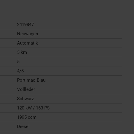
2419847
Neuwagen
Automatik
5 km
5
4/5
Portimao Blau
Vollleder
Schwarz
120 kW / 163 PS
1995 ccm
Diesel