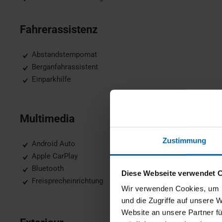
Fahrerassistenz
Abstandstempomat
Berganfahrassistent
Einparkhilfe
Multimedia
Zustimmung
Android Auto
Apple CarPlay
Bluetooth
Diese Webseite verwendet 
Freisprecheinrichtung
Wir verwenden Cookies, um I
und die Zugriffe auf unsere 
Website an unsere Partner fü