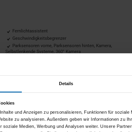
Fernlichtassistent
Geschwindigkeitsbegrenzer
Parksensoren vorne, Parksensoren hinten, Kamera,
Selbstlenkende Systeme, 360° Kamera
Details
Induktionsladen für Smartphones
Musikstreaming integriert
Navigationssystem
Cookies
Soundsystem
nhalte und Anzeigen zu personalisieren, Funktionen für soziale
Sprachsteuerung
Website zu analysieren. Außerdem geben wir Informationen zu I
r soziale Medien, Werbung und Analysen weiter. Unsere Partner