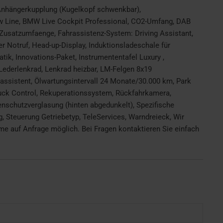
Anhängerkupplung (Kugelkopf schwenkbar),
w Line, BMW Live Cockpit Professional, CO2-Umfang, DAB
e Zusatzumfaenge, Fahrassistenz-System: Driving Assistant,
er Notruf, Head-up-Display, Induktionsladeschale für
ik, Innovations-Paket, Instrumententafel Luxury ,
, Lederlenkrad, Lenkrad heizbar, LM-Felgen 8x19
assistent, Ölwartungsintervall 24 Monate/30.000 km, Park
ruck Control, Rekuperationssystem, Rückfahrkamera,
nenschutzverglasung (hinten abgedunkelt), Spezifische
, Steuerung Getriebetyp, TeleServices, Warndreieck, Wir
e auf Anfrage möglich. Bei Fragen kontaktieren Sie einfach