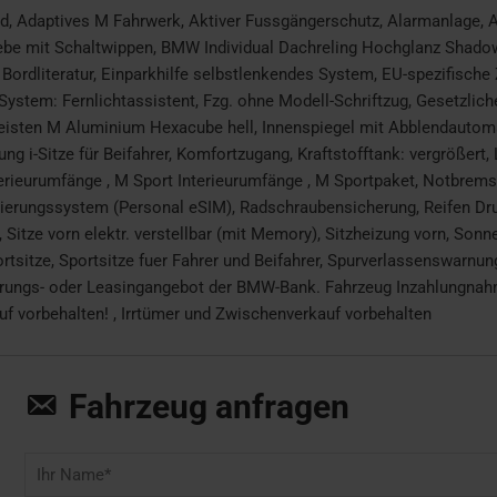
, Adaptives M Fahrwerk, Aktiver Fussgängerschutz, Alarmanlage, 
ebe mit Schaltwippen, BMW Individual Dachreling Hochglanz Shado
/ Bordliteratur, Einparkhilfe selbstlenkendes System, EU-spezifisch
System: Fernlichtassistent, Fzg. ohne Modell-Schriftzug, Gesetzlich
leisten M Aluminium Hexacube hell, Innenspiegel mit Abblendautomat
ung i-Sitze für Beifahrer, Komfortzugang, Kraftstofftank: vergrößert
erieurumfänge , M Sport Interieurumfänge , M Sportpaket, Notbrems
isierungssystem (Personal eSIM), Radschraubensicherung, Reifen D
 Sitze vorn elektr. verstellbar (mit Memory), Sitzheizung vorn, Son
tsitze, Sportsitze fuer Fahrer und Beifahrer, Spurverlassenswarnung
ierungs- oder Leasingangebot der BMW-Bank. Fahrzeug Inzahlungnahm
 vorbehalten! , Irrtümer und Zwischenverkauf vorbehalten
Fahrzeug anfragen