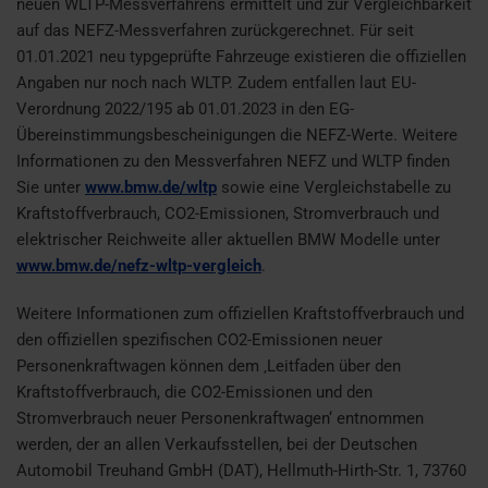
neuen WLTP-Messverfahrens ermittelt und zur Vergleichbarkeit
auf das NEFZ-Messverfahren zurückgerechnet. Für seit
01.01.2021 neu typgeprüfte Fahrzeuge existieren die offiziellen
Angaben nur noch nach WLTP. Zudem entfallen laut EU-
Verordnung 2022/195 ab 01.01.2023 in den EG-
Übereinstimmungsbescheinigungen die NEFZ-Werte. Weitere
Informationen zu den Messverfahren NEFZ und WLTP finden
Sie unter
www.bmw.de/wltp
sowie eine Vergleichstabelle zu
Kraftstoffverbrauch, CO2-Emissionen, Stromverbrauch und
elektrischer Reichweite aller aktuellen BMW Modelle unter
www.bmw.de/nefz-wltp-vergleich
.
Weitere Informationen zum offiziellen Kraftstoffverbrauch und
den offiziellen spezifischen CO2-Emissionen neuer
Personenkraftwagen können dem ‚Leitfaden über den
Kraftstoffverbrauch, die CO2-Emissionen und den
Stromverbrauch neuer Personenkraftwagen‘ entnommen
werden, der an allen Verkaufsstellen, bei der Deutschen
Automobil Treuhand GmbH (DAT), Hellmuth-Hirth-Str. 1, 73760