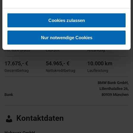
Finanzierung
Für Dieses Fahrzeug ist kein Finanzierungsbeispiel vorhanden.
Cookies zulassen
Leasing
Nur notwendige Cookies
399,- €
24 Monate
8.099,- €
mtl. Rate brutto
Laufzeit
Anzahlung
17.675,- €
54.965,- €
10.000 km
Gesamtbetrag
Nettokreditbetrag
Laufleistung
BMW Bank GmbH,
Lilienthalallee 26,
Bank
80939 München
Kontaktdaten