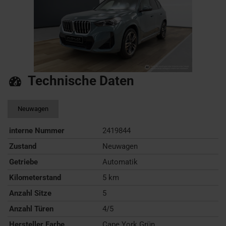
Technische Daten
Neuwagen
interne Nummer
2419844
Zustand
Neuwagen
Getriebe
Automatik
Kilometerstand
5 km
Anzahl Sitze
5
Anzahl Türen
4/5
Hersteller Farbe
Cape York Grün