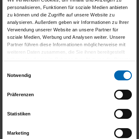
Control (PDC), Parkassistent-Paket Plus,
personalisieren, Funktionen für soziale Medien anbieten
Personalisierungssystem (Personal eSIM),
zu können und die Zugriffe auf unsere Website zu
Radschraubensicherung, Reifen Druck Control,
analysieren. Außerdem geben wir Informationen zu Ihrer
Rekuperationssystem, Rückfahrkamera, Schaltwippen,
Verwendung unserer Website an unsere Partner für
Scheinwerfer LED mit adaptiver Lichtverteilung, Sitze vorn
soziale Medien, Werbung und Analysen weiter. Unsere
elektr. verstellbar (mit Memory), Sitzheizung vorn,
Partner führen diese Informationen möglicherweise mit
Sonnenschutzverglasung (hinten abgedunkelt), Spezifische
weiteren Daten zusammen, die Sie ihnen bereitgestellt
Zusatzumfänge M Sportpaket , Spiegel-Paket, Sportpaket,
haben oder die sie im Rahmen Ihrer Nutzung der Dienste
Sportsitze, Sportsitze fuer Fahrer und Beifahrer,
gesammelt haben.
Einwilligungsauswahl
Spurverlassenswarnung, Steuerung Getriebetyp, TeleServices,
Notwendig
Warndreieck, Wir unterbreiten Ihnen gerne ein auf Sie
zugeschnittenes Finanzierungs- oder Leasingangebot der
BMW-Bank. Fahrzeug Inzahlungnahme auf Anfrage möglich.
Präferenzen
Bei Fragen kontaktieren Sie einfach unser kompetentes
Verkaufsteam. Irrtum und Zwischenverkauf vorbehalten! ,
Statistiken
Irrtümer und Zwischenverkauf vorbehalten
Marketing