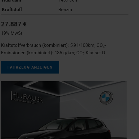
Kraftstoff
Benzin
27.887 €
19% MwSt.
Kraftstoffverbrauch (kombiniert):
5,9 l/100km
;
CO
-
2
Emissionen (kombiniert):
135 g/km
;
CO
-Klasse:
D
2
FAHRZEUG ANZEIGEN