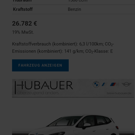
Kraftstoff
Benzin
26.782 €
19% MwSt.
Kraftstoffverbrauch (kombiniert):
6,3 l/100km
;
CO
-
2
Emissionen (kombiniert):
141 g/km
;
CO
-Klasse:
E
2
FAHRZEUG ANZEIGEN