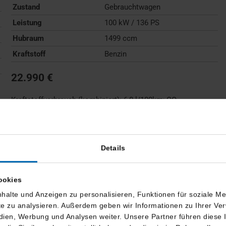
Zustand
Gebrauchtwagen
Leistung
100 kW / 136 PS
Hubraum
1499 ccm
Kraftstoff
Benzin
22.990 €
Kraftstoffverbrauch (kombiniert):
6,0 l/100km
;
CO
-
2
Emissionen (kombiniert):
136 g/km
;
CO
-Klasse:
E
2
FAHRZEUG ANZEIGEN
Details
ookies
halte und Anzeigen zu personalisieren, Funktionen für soziale M
ite zu analysieren. Außerdem geben wir Informationen zu Ihrer V
edien, Werbung und Analysen weiter. Unsere Partner führen diese