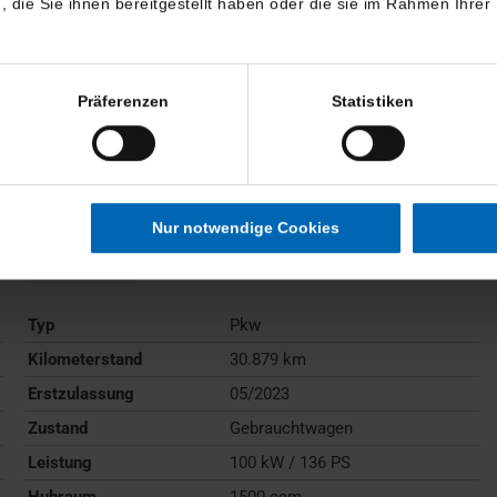
die Sie ihnen bereitgestellt haben oder die sie im Rahmen Ihrer
Präferenzen
Statistiken
BMW
218
Nur notwendige Cookies
Active Tourer
Gebrauchtwagen
Typ
Pkw
Kilometerstand
30.879 km
Erstzulassung
05/2023
Zustand
Gebrauchtwagen
Leistung
100 kW / 136 PS
Hubraum
1500 ccm