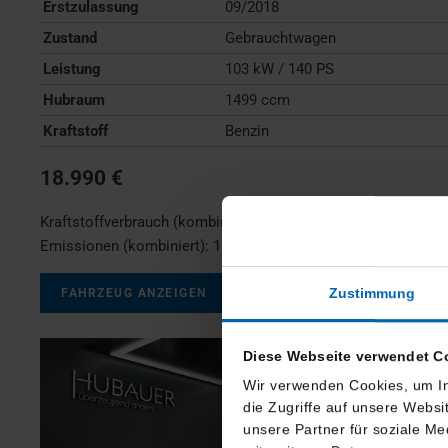
Erstzulassung
09/2018
Zustand
Gebrauchtwagen
Leistung
103 kW / 140 PS
Hubraum
1499 ccm
Kraftstoff
Benzin
18.990 €
Kraftstoffverbrauch (kombiniert):
7,0 l/100km
;
CO
-
2
Emissionen (kombiniert):
159 g/km
;
CO
-Klasse:
F
2
Zustimmung
FAHRZEUG ANZEIGEN
Diese Webseite verwendet C
Wir verwenden Cookies, um In
die Zugriffe auf unsere Webs
unsere Partner für soziale M