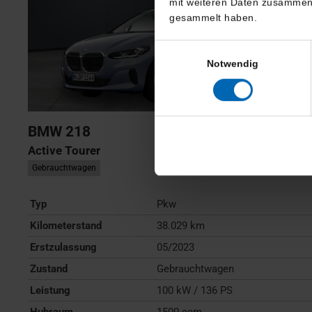
mit weiteren Daten zusammen, 
gesammelt haben.
Einwilligungsauswahl
Notwendig
BMW
218
Active Tourer
Gebrauchtwagen
Typ
Pkw
Kilometerstand
38.029 km
Erstzulassung
05/2023
Zustand
Gebrauchtwagen
Leistung
100 kW / 136 PS
Hubraum
1500 ccm