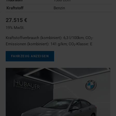
Kraftstoff
Benzin
27.515 €
19% MwSt.
Kraftstoffverbrauch (kombiniert):
6,3 l/100km
;
CO
-
2
Emissionen (kombiniert):
141 g/km
;
CO
-Klasse:
E
2
FAHRZEUG ANZEIGEN