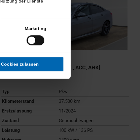
 Nutzung der Dienste
Marketing
BMW
218
Cookies zulassen
Gran Coupé [M Sport, LC Prof., ACC, AHK]
Gebrauchtwagen
Typ
Pkw
Kilometerstand
37.500 km
Erstzulassung
11/2024
Zustand
Gebrauchtwagen
Leistung
100 kW / 136 PS
Hubraum
1499 ccm