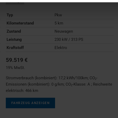
Neuwagen
Typ
Pkw
Kilometerstand
5 km
Zustand
Neuwagen
Leistung
230 kW / 313 PS
Kraftstoff
Elektro
59.519 €
19% MwSt.
Stromverbrauch (kombiniert):
17,2 kWh/100km
;
CO
-
2
Emissionen (kombiniert):
0 g/km
;
CO
-Klasse:
A
;
Reichweite
2
elektrisch:
466 km
FAHRZEUG ANZEIGEN