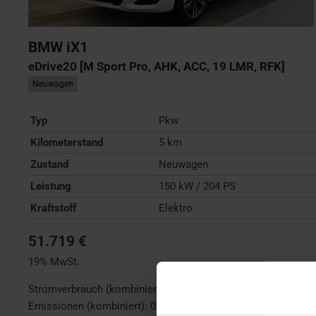
BMW
iX1
eDrive20 [M Sport Pro, AHK, ACC, 19 LMR, RFK]
Neuwagen
Typ
Pkw
Kilometerstand
5 km
Zustand
Neuwagen
Leistung
150 kW / 204 PS
Kraftstoff
Elektro
51.719 €
19% MwSt.
Stromverbrauch (kombiniert):
17,2 kWh/100km
;
CO
-
2
Emissionen (kombiniert):
0 g/km
;
CO
-Klasse:
A
;
Reichweite
2