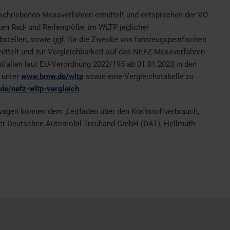
eschriebenen Messverfahren ermittelt und entsprechen der VO
ten Rad- und Reifengröße, im WLTP jeglicher
tellen, sowie ggf. für die Zwecke von fahrzeugspezifischen
ttelt und zur Vergleichbarkeit auf das NEFZ-Messverfahren
ntfallen laut EU-Verordnung 2022/195 ab 01.01.2023 in den
 unter
www.bmw.de/wltp
sowie eine Vergleichstabelle zu
e/nefz-wltp-vergleich
.
wagen können dem ‚Leitfaden über den Kraftstoffverbrauch,
der Deutschen Automobil Treuhand GmbH (DAT), Hellmuth-