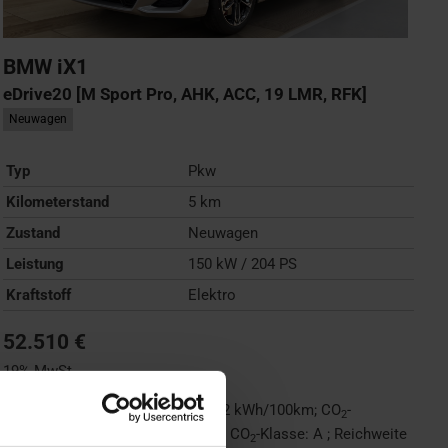
BMW
iX1
eDrive20 [M Sport Pro, AHK, ACC, 19 LMR, RFK]
Neuwagen
Typ
Pkw
Kilometerstand
5 km
Zustand
Neuwagen
Leistung
150 kW / 204 PS
Kraftstoff
Elektro
52.510 €
19% MwSt.
Stromverbrauch (kombiniert):
17,2 kWh/100km
;
CO
-
2
Emissionen (kombiniert):
0 g/km
;
CO
-Klasse:
A
;
Reichweite
2