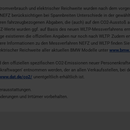
 Stromverbrauch und elektrischer Reichweite wurden nach dem vorg
NEFZ berücksichtigen bei Spannbreiten Unterschiede in der gewähl
en fahrzeugbezogenen Abgaben, die (auch) auf den CO2-Ausstoß abs
-Werte wurden ggf. auf Basis des neuen WLTP-Messverfahrens ermi
uge existieren die offiziellen Angaben nur noch nach WLTP. Zudem e
re Informationen zu den Messverfahren NEFZ und WLTP finden Sie
ektrischer Reichweite aller aktuellen BMW Modelle unter
www.bmw.d
nd den offiziellen spezifischen CO2-Emissionen neuer Personenkraft
raftwagen‘ entnommen werden, der an allen Verkaufsstellen, bei 
/www.dat.de/co2/
unentgeltlich erhältlich ist.
erausstattungen.
Änderungen und Irrtümer vorbehalten.