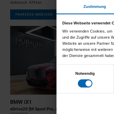
elektrisch:
474 km
Zustimmung
FAHRZEUG ANZEIGEN
Diese Webseite verwendet 
Wir verwenden Cookies, um I
und die Zugriffe auf unsere 
Website an unsere Partner fü
möglicherweise mit weiteren
der Dienste gesammelt habe
Einwilligungsauswahl
Notwendig
BMW
iX1
eDrive20 [M Sport Pro, AHK, ACC, 19 LMR, RFK]