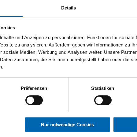
elektrisch:
474 km
Details
FAHRZEUG ANZEIGEN
Cookies
nhalte und Anzeigen zu personalisieren, Funktionen für soziale
Website zu analysieren. Außerdem geben wir Informationen zu I
r soziale Medien, Werbung und Analysen weiter. Unsere Partner
 Daten zusammen, die Sie ihnen bereitgestellt haben oder die s
n.
Präferenzen
Statistiken
BMW
iX1
Nur notwendige Cookies
xDrive30 [M Sport, HUD, AHK, ACC, RFK, 19 LMR]