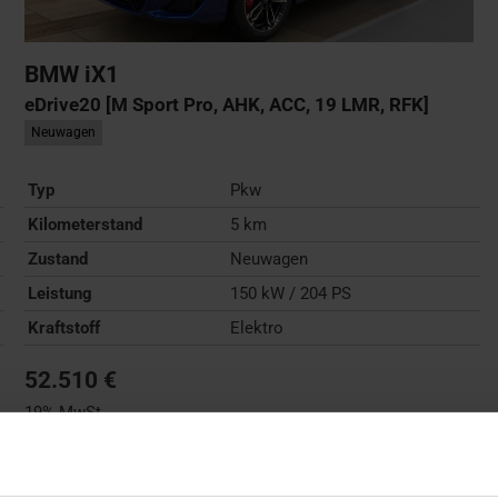
BMW
iX1
eDrive20 [M Sport Pro, AHK, ACC, 19 LMR, RFK]
Neuwagen
Typ
Pkw
Kilometerstand
5 km
Zustand
Neuwagen
Leistung
150 kW / 204 PS
Kraftstoff
Elektro
52.510 €
19% MwSt.
Stromverbrauch (kombiniert):
17,2 kWh/100km
;
CO
-
2
Emissionen (kombiniert):
0 g/km
;
CO
-Klasse:
A
;
Reichweite
2