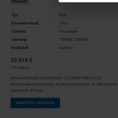
Neuwagen
Typ
Pkw
Kilometerstand
5 km
Zustand
Neuwagen
Leistung
150 kW / 204 PS
Kraftstoff
Elektro
52.510 €
19% MwSt.
Stromverbrauch (kombiniert):
17,2 kWh/100km
;
CO
-
2
Emissionen (kombiniert):
0 g/km
;
CO
-Klasse:
A
;
Reichweite
2
elektrisch:
474 km
FAHRZEUG ANZEIGEN