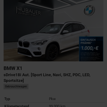
BMW
X1
sDrive18i Aut. [Sport Line, Navi, SHZ, PDC, LED,
Sportsitze]
Gebrauchtwagen
Typ
Pkw
Kilometerstand
99.000 km