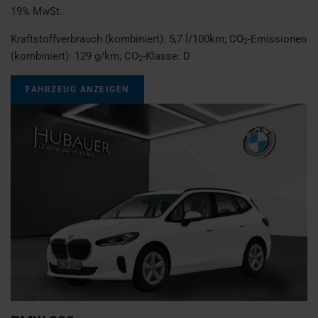
19% MwSt.
Kraftstoffverbrauch (kombiniert):
5,7 l/100km
;
CO
-Emissionen
2
(kombiniert):
129 g/km
;
CO
-Klasse:
D
2
FAHRZEUG ANZEIGEN