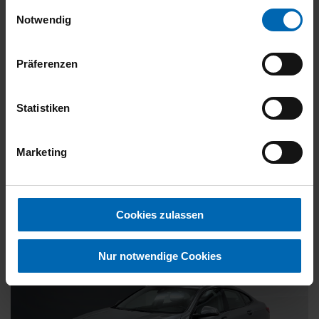
gesammelt haben.
Einwilligungsauswahl
Notwendig
27.890 €
19% MwSt.
Präferenzen
Kraftstoffverbrauch (gewichtet kombiniert):
0,6 l/100km
;
Stromverbrauch (gewichtet kombiniert):
17,2 kWh/100km
;
Statistiken
Kraftstoffverbrauch (kombiniert, leere Batterie):
5,7 l/100km
;
CO
-Emissionen (gewichtet kombiniert):
15 g/km
;
CO
-Klasse
2
2
(gewichtet kombiniert):
B
Marketing
FAHRZEUG ANZEIGEN
Cookies zulassen
Nur notwendige Cookies