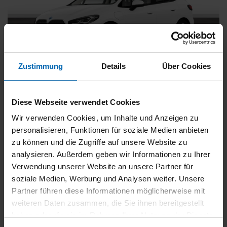
Zustimmung
Details
Über Cookies
BMW
225
xDrive Active Tourer [Navi, RFK, Aktivsitz]
Diese Webseite verwendet Cookies
Gebrauchtwagen
Wir verwenden Cookies, um Inhalte und Anzeigen zu
personalisieren, Funktionen für soziale Medien anbieten
Typ
Pkw
zu können und die Zugriffe auf unsere Website zu
Kilometerstand
54.750 km
analysieren. Außerdem geben wir Informationen zu Ihrer
Erstzulassung
05/2023
Verwendung unserer Website an unsere Partner für
Zustand
Gebrauchtwagen
soziale Medien, Werbung und Analysen weiter. Unsere
Partner führen diese Informationen möglicherweise mit
Leistung
180 kW / 245 PS
weiteren Daten zusammen, die Sie ihnen bereitgestellt
Hubraum
1499 ccm
haben oder die sie im Rahmen Ihrer Nutzung der Dienste
Kraftstoff
Hybrid (Benzin/Elektro)