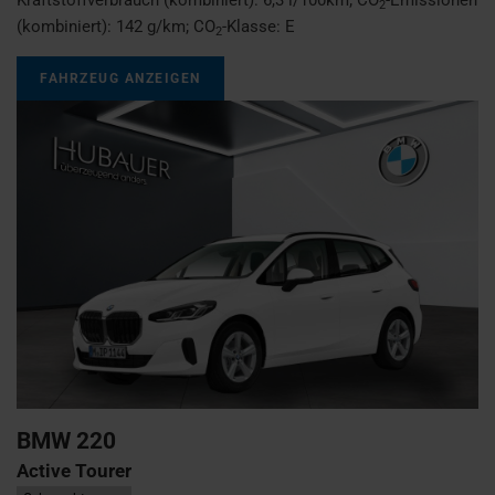
2
(kombiniert):
142 g/km
;
CO
-Klasse:
E
2
FAHRZEUG ANZEIGEN
BMW
220
Active Tourer