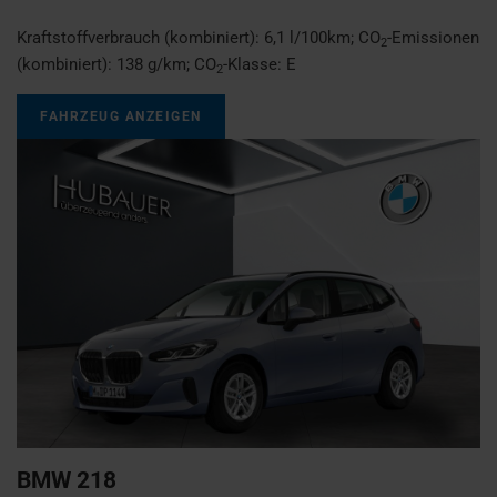
Kraftstoffverbrauch (kombiniert):
6,1 l/100km
;
CO
-Emissionen
2
(kombiniert):
138 g/km
;
CO
-Klasse:
E
2
FAHRZEUG ANZEIGEN
BMW
218