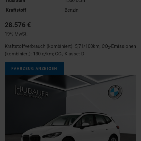
Hubraum
1500 ccm
Kraftstoff
Benzin
28.576 €
19% MwSt.
Kraftstoffverbrauch (kombiniert):
5,7 l/100km
;
CO
-Emissionen
2
(kombiniert):
130 g/km
;
CO
-Klasse:
D
2
FAHRZEUG ANZEIGEN