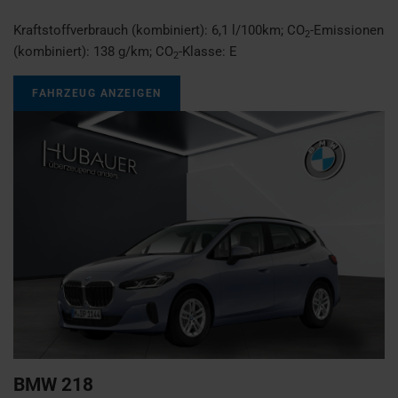
Kraftstoffverbrauch (kombiniert):
6,1 l/100km
;
CO
-Emissionen
2
(kombiniert):
138 g/km
;
CO
-Klasse:
E
2
FAHRZEUG ANZEIGEN
BMW
218