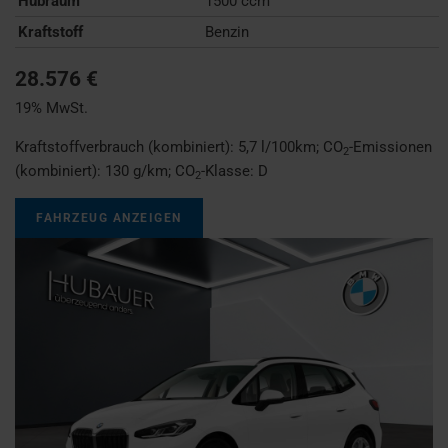
Hubraum
1500 ccm
Kraftstoff
Benzin
28.576 €
19% MwSt.
Kraftstoffverbrauch (kombiniert):
5,7 l/100km
;
CO
-Emissionen
2
(kombiniert):
130 g/km
;
CO
-Klasse:
D
2
FAHRZEUG ANZEIGEN