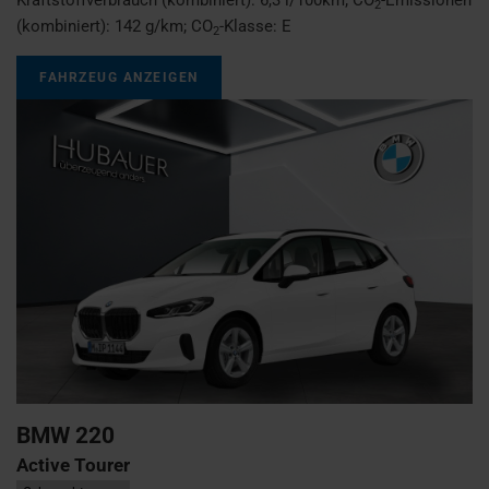
2
(kombiniert):
142 g/km
;
CO
-Klasse:
E
2
FAHRZEUG ANZEIGEN
BMW
220
Active Tourer