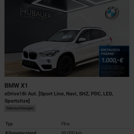
BMW
X1
sDrive18i Aut. [Sport Line, Navi, SHZ, PDC, LED,
Sportsitze]
Gebrauchtwagen
Typ
Pkw
Kilometerstand
99.000 km