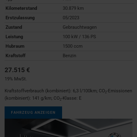
Kilometerstand
30.879 km
Erstzulassung
05/2023
Zustand
Gebrauchtwagen
Leistung
100 kW / 136 PS
Hubraum
1500 ccm
Kraftstoff
Benzin
27.515 €
19% MwSt.
Kraftstoffverbrauch (kombiniert):
6,3 l/100km
;
CO
-Emissionen
2
(kombiniert):
141 g/km
;
CO
-Klasse:
E
2
FAHRZEUG ANZEIGEN