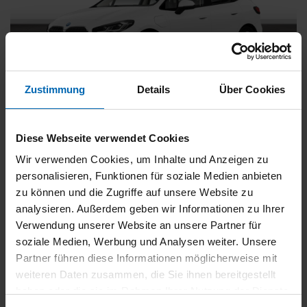
Zustimmung
Details
Über Cookies
BMW
225
xDrive Active Tourer [Navi, RFK, Aktivsitz]
Diese Webseite verwendet Cookies
Gebrauchtwagen
Wir verwenden Cookies, um Inhalte und Anzeigen zu
personalisieren, Funktionen für soziale Medien anbieten
Typ
Pkw
zu können und die Zugriffe auf unsere Website zu
Kilometerstand
54.750 km
analysieren. Außerdem geben wir Informationen zu Ihrer
Erstzulassung
05/2023
Verwendung unserer Website an unsere Partner für
Zustand
Gebrauchtwagen
soziale Medien, Werbung und Analysen weiter. Unsere
Partner führen diese Informationen möglicherweise mit
Leistung
180 kW / 245 PS
weiteren Daten zusammen, die Sie ihnen bereitgestellt
Hubraum
1499 ccm
haben oder die sie im Rahmen Ihrer Nutzung der Dienste
Kraftstoff
Hybrid (Benzin/Elektro)