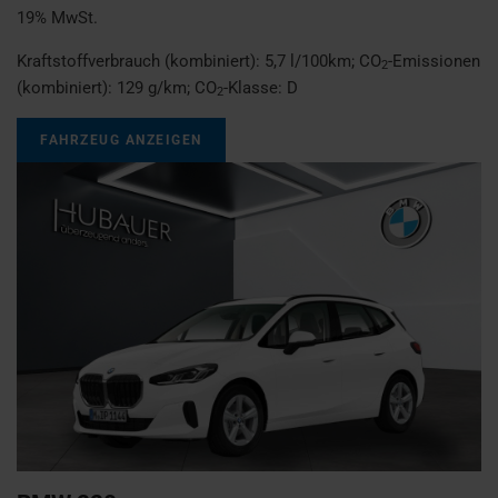
19% MwSt.
Kraftstoffverbrauch (kombiniert):
5,7 l/100km
;
CO
-Emissionen
2
(kombiniert):
129 g/km
;
CO
-Klasse:
D
2
FAHRZEUG ANZEIGEN