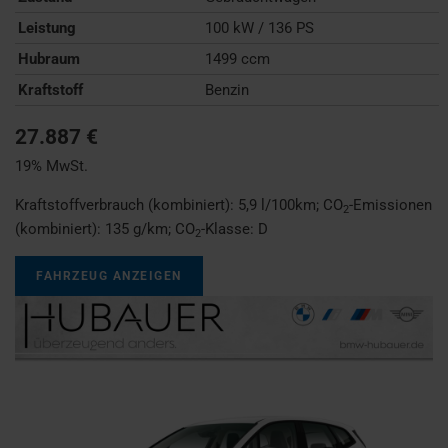
Leistung
100 kW / 136 PS
Hubraum
1499 ccm
Kraftstoff
Benzin
27.887 €
19% MwSt.
Kraftstoffverbrauch (kombiniert):
5,9 l/100km
;
CO
-Emissionen
2
(kombiniert):
135 g/km
;
CO
-Klasse:
D
2
FAHRZEUG ANZEIGEN