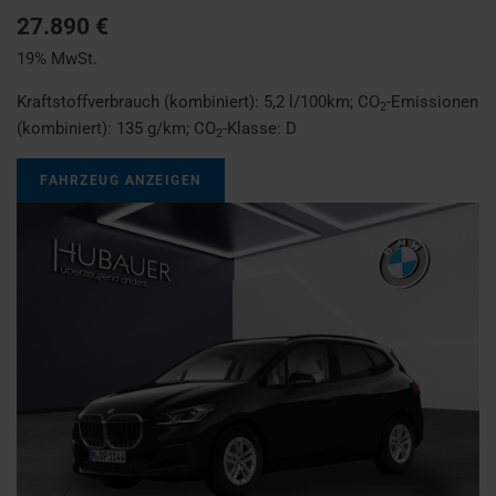
27.890 €
19% MwSt.
Kraftstoffverbrauch (kombiniert):
5,2 l/100km
;
CO
-Emissionen
2
(kombiniert):
135 g/km
;
CO
-Klasse:
D
2
FAHRZEUG ANZEIGEN