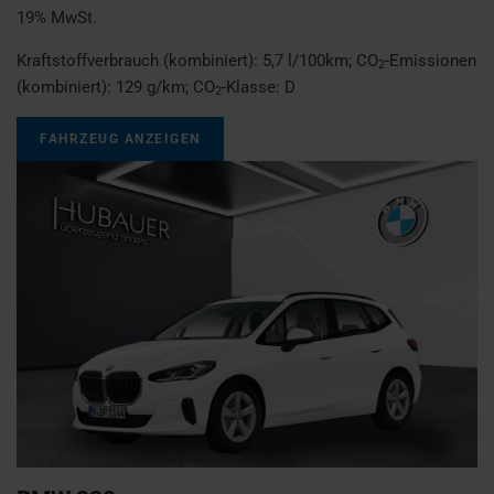
19% MwSt.
Kraftstoffverbrauch (kombiniert):
5,7 l/100km
;
CO
-Emissionen
2
(kombiniert):
129 g/km
;
CO
-Klasse:
D
2
FAHRZEUG ANZEIGEN