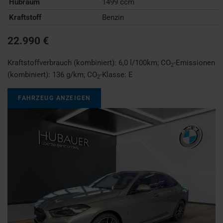
Hubraum
1499 ccm
Kraftstoff
Benzin
22.990 €
Kraftstoffverbrauch (kombiniert):
6,0 l/100km
;
CO
-Emissionen
2
(kombiniert):
136 g/km
;
CO
-Klasse:
E
2
FAHRZEUG ANZEIGEN