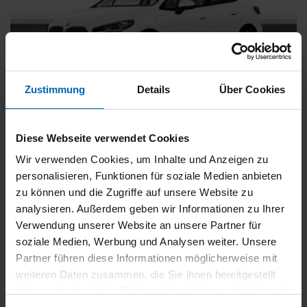
Zustimmung
Details
Über Cookies
BMW
225
xDrive Active Tourer [Navi, RFK, Aktivsitz]
Diese Webseite verwendet Cookies
Gebrauchtwagen
Wir verwenden Cookies, um Inhalte und Anzeigen zu
personalisieren, Funktionen für soziale Medien anbieten
Typ
Pkw
zu können und die Zugriffe auf unsere Website zu
Kilometerstand
54.750 km
analysieren. Außerdem geben wir Informationen zu Ihrer
Erstzulassung
05/2023
Verwendung unserer Website an unsere Partner für
Zustand
Gebrauchtwagen
soziale Medien, Werbung und Analysen weiter. Unsere
Partner führen diese Informationen möglicherweise mit
Leistung
180 kW / 245 PS
weiteren Daten zusammen, die Sie ihnen bereitgestellt
Hubraum
1499 ccm
haben oder die sie im Rahmen Ihrer Nutzung der Dienste
Kraftstoff
Hybrid (Benzin/Elektro)