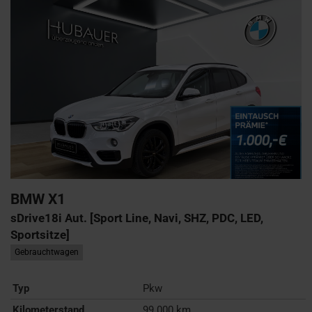
BMW
X1
sDrive18i Aut. [Sport Line, Navi, SHZ, PDC, LED,
Sportsitze]
Gebrauchtwagen
Typ
Pkw
Kilometerstand
99.000 km