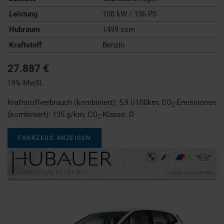
Leistung
100 kW / 136 PS
Hubraum
1499 ccm
Kraftstoff
Benzin
27.887 €
19% MwSt.
Kraftstoffverbrauch (kombiniert):
5,9 l/100km
;
CO
-Emissionen
2
(kombiniert):
135 g/km
;
CO
-Klasse:
D
2
FAHRZEUG ANZEIGEN