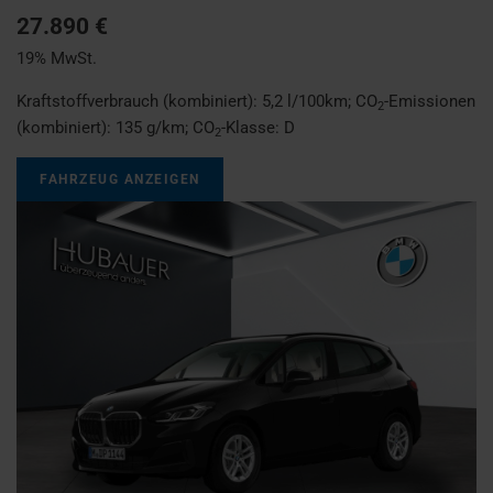
27.890 €
19% MwSt.
Kraftstoffverbrauch (kombiniert):
5,2 l/100km
;
CO
-Emissionen
2
(kombiniert):
135 g/km
;
CO
-Klasse:
D
2
FAHRZEUG ANZEIGEN