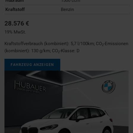
Hubraum
1500 ccm
Kraftstoff
Benzin
28.576 €
19% MwSt.
Kraftstoffverbrauch (kombiniert):
5,7 l/100km
;
CO
-Emissionen
2
(kombiniert):
130 g/km
;
CO
-Klasse:
D
2
FAHRZEUG ANZEIGEN