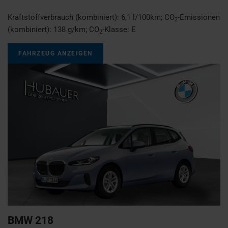
Kraftstoffverbrauch (kombiniert):
6,1 l/100km
;
CO
-Emissionen
2
(kombiniert):
138 g/km
;
CO
-Klasse:
E
2
FAHRZEUG ANZEIGEN
BMW
218