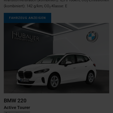
2
(kombiniert):
142 g/km
;
CO
-Klasse:
E
2
FAHRZEUG ANZEIGEN
BMW
220
Active Tourer