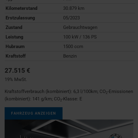
Kilometerstand
30.879 km
Erstzulassung
05/2023
Zustand
Gebrauchtwagen
Leistung
100 kW / 136 PS
Hubraum
1500 ccm
Kraftstoff
Benzin
27.515 €
19% MwSt.
Kraftstoffverbrauch (kombiniert):
6,3 l/100km
;
CO
-Emissionen
2
(kombiniert):
141 g/km
;
CO
-Klasse:
E
2
FAHRZEUG ANZEIGEN