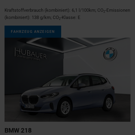
Kraftstoffverbrauch (kombiniert):
6,1 l/100km
;
CO
-Emissionen
2
(kombiniert):
138 g/km
;
CO
-Klasse:
E
2
FAHRZEUG ANZEIGEN
BMW
218