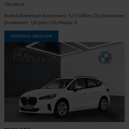
19% MwSt.
Kraftstoffverbrauch (kombiniert):
5,7 l/100km
;
CO
-Emissionen
2
(kombiniert):
129 g/km
;
CO
-Klasse:
D
2
FAHRZEUG ANZEIGEN