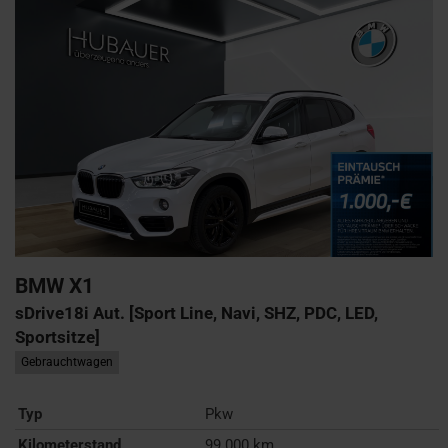
BMW
X1
sDrive18i Aut. [Sport Line, Navi, SHZ, PDC, LED,
Sportsitze]
Gebrauchtwagen
Typ
Pkw
Kilometerstand
99.000 km