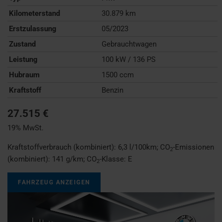
Kilometerstand
30.879 km
Erstzulassung
05/2023
Zustand
Gebrauchtwagen
Leistung
100 kW / 136 PS
Hubraum
1500 ccm
Kraftstoff
Benzin
27.515 €
19% MwSt.
Kraftstoffverbrauch (kombiniert):
6,3 l/100km
;
CO
-Emissionen
2
(kombiniert):
141 g/km
;
CO
-Klasse:
E
2
FAHRZEUG ANZEIGEN