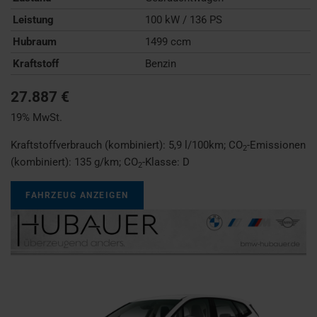
Leistung
100 kW / 136 PS
Hubraum
1499 ccm
Kraftstoff
Benzin
27.887 €
19% MwSt.
Kraftstoffverbrauch (kombiniert):
5,9 l/100km
;
CO
-Emissionen
2
(kombiniert):
135 g/km
;
CO
-Klasse:
D
2
FAHRZEUG ANZEIGEN