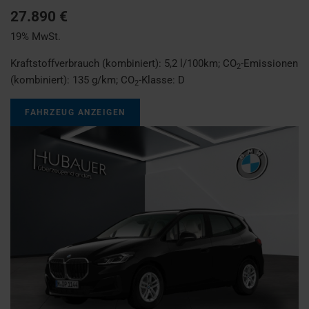
27.890 €
19% MwSt.
Kraftstoffverbrauch (kombiniert):
5,2 l/100km
;
CO
-Emissionen
2
(kombiniert):
135 g/km
;
CO
-Klasse:
D
2
FAHRZEUG ANZEIGEN