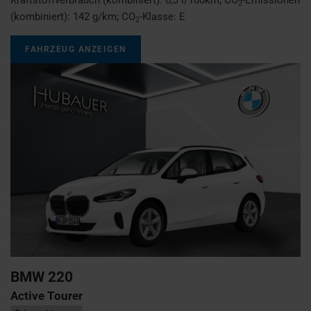
2
(kombiniert):
142 g/km
;
CO
-Klasse:
E
2
FAHRZEUG ANZEIGEN
BMW
220
Active Tourer