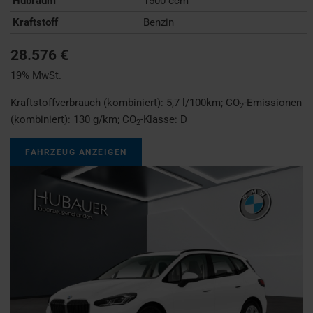
Hubraum
1500 ccm
Kraftstoff
Benzin
28.576 €
19% MwSt.
Kraftstoffverbrauch (kombiniert):
5,7 l/100km
;
CO
-Emissionen
2
(kombiniert):
130 g/km
;
CO
-Klasse:
D
2
FAHRZEUG ANZEIGEN