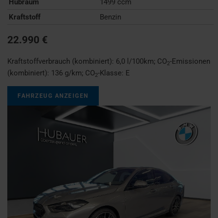
Hubraum
1499 ccm
Kraftstoff
Benzin
22.990 €
Kraftstoffverbrauch (kombiniert):
6,0 l/100km
;
CO
-Emissionen
2
(kombiniert):
136 g/km
;
CO
-Klasse:
E
2
FAHRZEUG ANZEIGEN