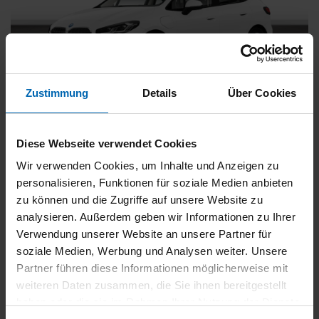
Zustimmung
Details
Über Cookies
BMW
225
xDrive Active Tourer [Navi, RFK, Aktivsitz]
Diese Webseite verwendet Cookies
Gebrauchtwagen
Wir verwenden Cookies, um Inhalte und Anzeigen zu
personalisieren, Funktionen für soziale Medien anbieten
Typ
Pkw
zu können und die Zugriffe auf unsere Website zu
Kilometerstand
54.750 km
analysieren. Außerdem geben wir Informationen zu Ihrer
Erstzulassung
05/2023
Verwendung unserer Website an unsere Partner für
Zustand
Gebrauchtwagen
soziale Medien, Werbung und Analysen weiter. Unsere
Partner führen diese Informationen möglicherweise mit
Leistung
180 kW / 245 PS
weiteren Daten zusammen, die Sie ihnen bereitgestellt
Hubraum
1499 ccm
haben oder die sie im Rahmen Ihrer Nutzung der Dienste
Kraftstoff
Hybrid (Benzin/Elektro)