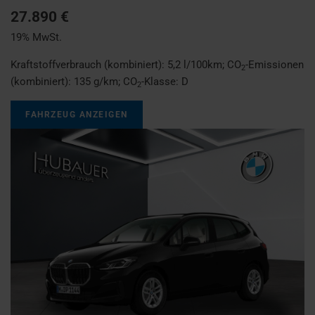
27.890 €
19% MwSt.
Kraftstoffverbrauch (kombiniert):
5,2 l/100km
;
CO
-Emissionen
2
(kombiniert):
135 g/km
;
CO
-Klasse:
D
2
FAHRZEUG ANZEIGEN