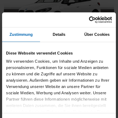
Zustimmung
Details
Über Cookies
BMW
225
xDrive Active Tourer [Navi, RFK, Aktivsitz]
Diese Webseite verwendet Cookies
Gebrauchtwagen
Wir verwenden Cookies, um Inhalte und Anzeigen zu
personalisieren, Funktionen für soziale Medien anbieten
Typ
Pkw
zu können und die Zugriffe auf unsere Website zu
Kilometerstand
54.750 km
analysieren. Außerdem geben wir Informationen zu Ihrer
Erstzulassung
05/2023
Verwendung unserer Website an unsere Partner für
Zustand
Gebrauchtwagen
soziale Medien, Werbung und Analysen weiter. Unsere
Partner führen diese Informationen möglicherweise mit
Leistung
180 kW / 245 PS
weiteren Daten zusammen, die Sie ihnen bereitgestellt
Hubraum
1499 ccm
haben oder die sie im Rahmen Ihrer Nutzung der Dienste
Kraftstoff
Hybrid (Benzin/Elektro)