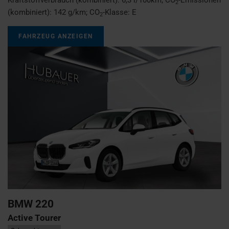
2
(kombiniert):
142 g/km
;
CO
-Klasse:
E
2
FAHRZEUG ANZEIGEN
BMW
220
Active Tourer