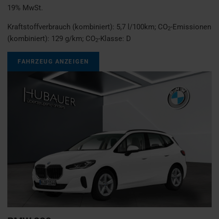
19% MwSt.
Kraftstoffverbrauch (kombiniert):
5,7 l/100km
;
CO
-Emissionen
2
(kombiniert):
129 g/km
;
CO
-Klasse:
D
2
FAHRZEUG ANZEIGEN