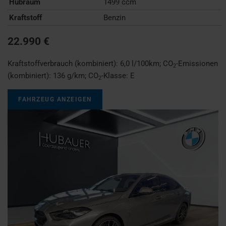
Hubraum
1499 ccm
Kraftstoff
Benzin
22.990 €
Kraftstoffverbrauch (kombiniert):
6,0 l/100km
;
CO
-Emissionen
2
(kombiniert):
136 g/km
;
CO
-Klasse:
E
2
FAHRZEUG ANZEIGEN