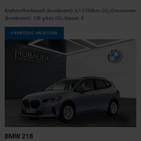
Kraftstoffverbrauch (kombiniert):
6,1 l/100km
;
CO
-Emissionen
2
(kombiniert):
138 g/km
;
CO
-Klasse:
E
2
FAHRZEUG ANZEIGEN
BMW
218