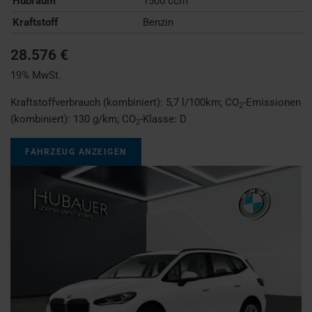
Hubraum
1500 ccm
Kraftstoff
Benzin
28.576 €
19% MwSt.
Kraftstoffverbrauch (kombiniert):
5,7 l/100km
;
CO
-Emissionen
2
(kombiniert):
130 g/km
;
CO
-Klasse:
D
2
FAHRZEUG ANZEIGEN