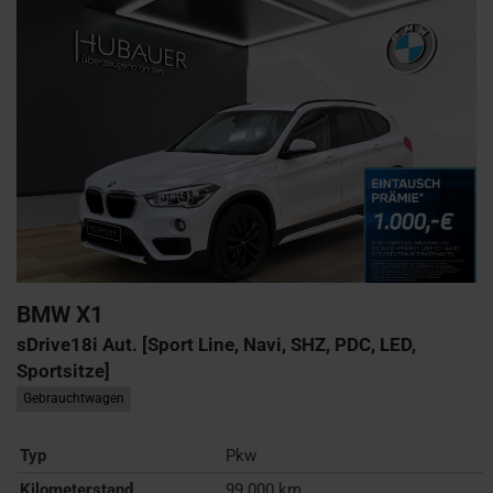
BMW
X1
sDrive18i Aut. [Sport Line, Navi, SHZ, PDC, LED,
Sportsitze]
Gebrauchtwagen
Typ
Pkw
Kilometerstand
99.000 km