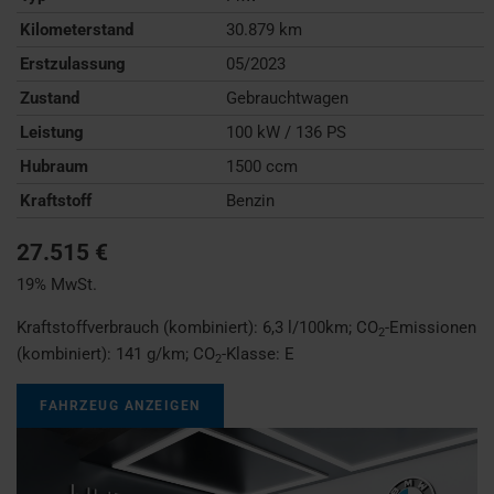
Kilometerstand
30.879 km
Erstzulassung
05/2023
Zustand
Gebrauchtwagen
Leistung
100 kW / 136 PS
Hubraum
1500 ccm
Kraftstoff
Benzin
27.515 €
19% MwSt.
Kraftstoffverbrauch (kombiniert):
6,3 l/100km
;
CO
-Emissionen
2
(kombiniert):
141 g/km
;
CO
-Klasse:
E
2
FAHRZEUG ANZEIGEN