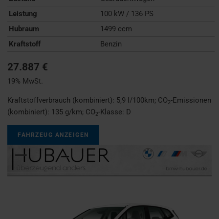
Leistung
100 kW / 136 PS
Hubraum
1499 ccm
Kraftstoff
Benzin
27.887 €
19% MwSt.
Kraftstoffverbrauch (kombiniert):
5,9 l/100km
;
CO
-Emissionen
2
(kombiniert):
135 g/km
;
CO
-Klasse:
D
2
FAHRZEUG ANZEIGEN