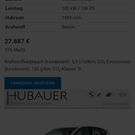
Leistung
100 kW / 136 PS
Hubraum
1499 ccm
Kraftstoff
Benzin
27.887 €
19% MwSt.
Kraftstoffverbrauch (kombiniert):
5,9 l/100km
;
CO
-Emissionen
2
(kombiniert):
135 g/km
;
CO
-Klasse:
D
2
FAHRZEUG ANZEIGEN