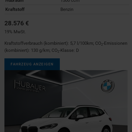
Hubraum
1500 ccm
Kraftstoff
Benzin
28.576 €
19% MwSt.
Kraftstoffverbrauch (kombiniert):
5,7 l/100km
;
CO
-Emissionen
2
(kombiniert):
130 g/km
;
CO
-Klasse:
D
2
FAHRZEUG ANZEIGEN