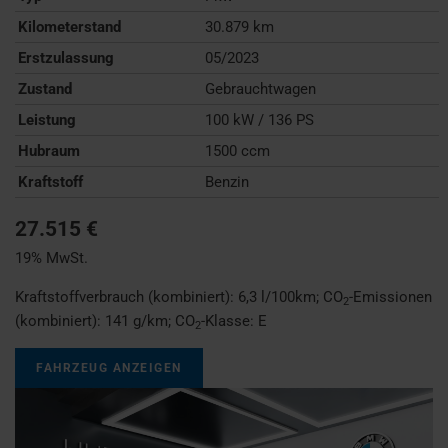
Kilometerstand
30.879 km
Erstzulassung
05/2023
Zustand
Gebrauchtwagen
Leistung
100 kW / 136 PS
Hubraum
1500 ccm
Kraftstoff
Benzin
27.515 €
19% MwSt.
Kraftstoffverbrauch (kombiniert):
6,3 l/100km
;
CO
-Emissionen
2
(kombiniert):
141 g/km
;
CO
-Klasse:
E
2
FAHRZEUG ANZEIGEN