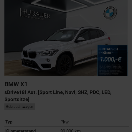
BMW
X1
sDrive18i Aut. [Sport Line, Navi, SHZ, PDC, LED,
Sportsitze]
Gebrauchtwagen
Typ
Pkw
Kilometerstand
99.000 km