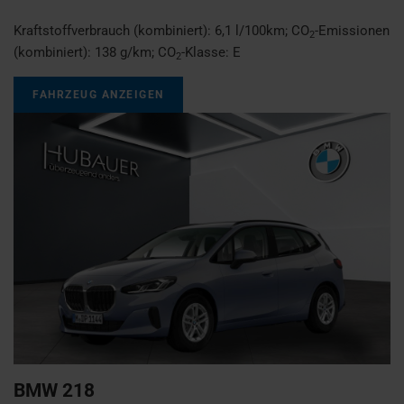
Kraftstoffverbrauch (kombiniert):
6,1 l/100km
;
CO
-Emissionen
2
(kombiniert):
138 g/km
;
CO
-Klasse:
E
2
FAHRZEUG ANZEIGEN
BMW
218