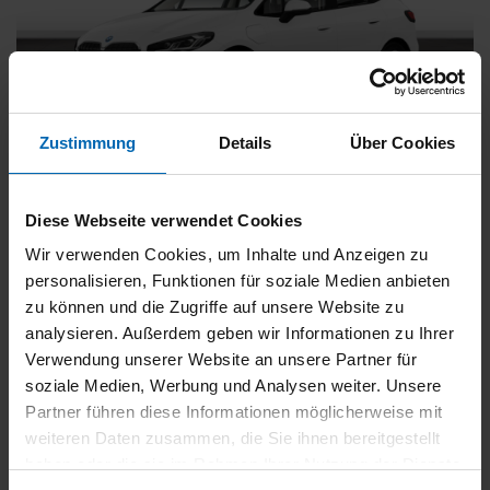
Zustimmung
Details
Über Cookies
BMW
225
xDrive Active Tourer [Navi, RFK, Aktivsitz]
Diese Webseite verwendet Cookies
Gebrauchtwagen
Wir verwenden Cookies, um Inhalte und Anzeigen zu
personalisieren, Funktionen für soziale Medien anbieten
Typ
Pkw
zu können und die Zugriffe auf unsere Website zu
Kilometerstand
54.750 km
analysieren. Außerdem geben wir Informationen zu Ihrer
Erstzulassung
05/2023
Verwendung unserer Website an unsere Partner für
Zustand
Gebrauchtwagen
soziale Medien, Werbung und Analysen weiter. Unsere
Partner führen diese Informationen möglicherweise mit
Leistung
180 kW / 245 PS
weiteren Daten zusammen, die Sie ihnen bereitgestellt
Hubraum
1499 ccm
haben oder die sie im Rahmen Ihrer Nutzung der Dienste
Kraftstoff
Hybrid (Benzin/Elektro)