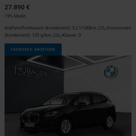
27.890 €
19% MwSt.
Kraftstoffverbrauch (kombiniert):
5,2 l/100km
;
CO
-Emissionen
2
(kombiniert):
135 g/km
;
CO
-Klasse:
D
2
FAHRZEUG ANZEIGEN