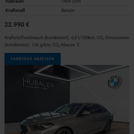
Hubraum
1499 ccm
Kraftstoff
Benzin
22.990 €
Kraftstoffverbrauch (kombiniert):
6,0 l/100km
;
CO
-Emissionen
2
(kombiniert):
136 g/km
;
CO
-Klasse:
E
2
FAHRZEUG ANZEIGEN