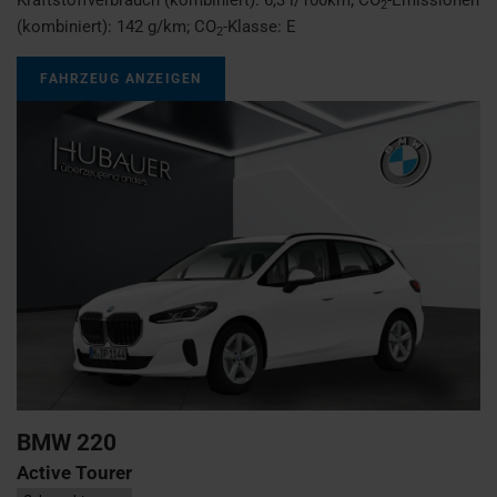
2
(kombiniert):
142 g/km
;
CO
-Klasse:
E
2
FAHRZEUG ANZEIGEN
BMW
220
Active Tourer