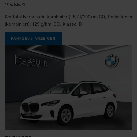
19% MwSt.
Kraftstoffverbrauch (kombiniert):
5,7 l/100km
;
CO
-Emissionen
2
(kombiniert):
129 g/km
;
CO
-Klasse:
D
2
FAHRZEUG ANZEIGEN