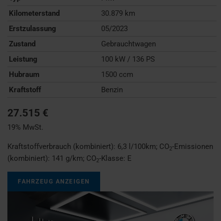
Kilometerstand
30.879 km
Erstzulassung
05/2023
Zustand
Gebrauchtwagen
Leistung
100 kW / 136 PS
Hubraum
1500 ccm
Kraftstoff
Benzin
27.515 €
19% MwSt.
Kraftstoffverbrauch (kombiniert):
6,3 l/100km
;
CO
-Emissionen
2
(kombiniert):
141 g/km
;
CO
-Klasse:
E
2
FAHRZEUG ANZEIGEN