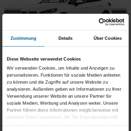
Zustimmung
Details
Über Cookies
BMW
225
xDrive Active Tourer [Navi, RFK, Aktivsitz]
Diese Webseite verwendet Cookies
Gebrauchtwagen
Wir verwenden Cookies, um Inhalte und Anzeigen zu
personalisieren, Funktionen für soziale Medien anbieten
Typ
Pkw
zu können und die Zugriffe auf unsere Website zu
Kilometerstand
54.750 km
analysieren. Außerdem geben wir Informationen zu Ihrer
Erstzulassung
05/2023
Verwendung unserer Website an unsere Partner für
Zustand
Gebrauchtwagen
soziale Medien, Werbung und Analysen weiter. Unsere
Partner führen diese Informationen möglicherweise mit
Leistung
180 kW / 245 PS
weiteren Daten zusammen, die Sie ihnen bereitgestellt
Hubraum
1499 ccm
haben oder die sie im Rahmen Ihrer Nutzung der Dienste
Kraftstoff
Hybrid (Benzin/Elektro)