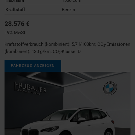
Hubraum
1500 ccm
Kraftstoff
Benzin
28.576 €
19% MwSt.
Kraftstoffverbrauch (kombiniert):
5,7 l/100km
;
CO
-Emissionen
2
(kombiniert):
130 g/km
;
CO
-Klasse:
D
2
FAHRZEUG ANZEIGEN