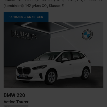
2
(kombiniert):
142 g/km
;
CO
-Klasse:
E
2
FAHRZEUG ANZEIGEN
BMW
220
Active Tourer