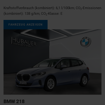
Kraftstoffverbrauch (kombiniert):
6,1 l/100km
;
CO
-Emissionen
2
(kombiniert):
138 g/km
;
CO
-Klasse:
E
2
FAHRZEUG ANZEIGEN
BMW
218