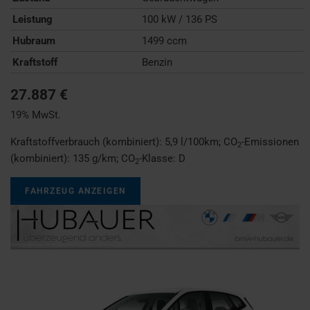
Leistung
100 kW / 136 PS
Hubraum
1499 ccm
Kraftstoff
Benzin
27.887 €
19% MwSt.
Kraftstoffverbrauch (kombiniert):
5,9 l/100km
;
CO
-Emissionen
2
(kombiniert):
135 g/km
;
CO
-Klasse:
D
2
FAHRZEUG ANZEIGEN