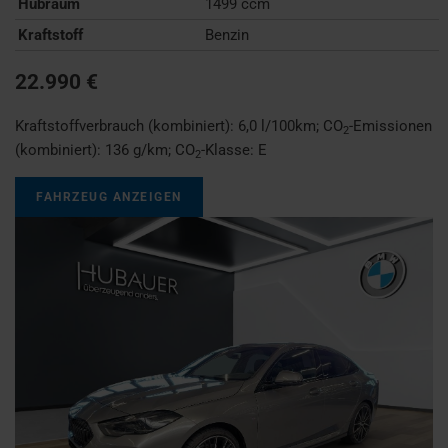
Hubraum
1499 ccm
Kraftstoff
Benzin
22.990 €
Kraftstoffverbrauch (kombiniert):
6,0 l/100km
;
CO
-Emissionen
2
(kombiniert):
136 g/km
;
CO
-Klasse:
E
2
FAHRZEUG ANZEIGEN