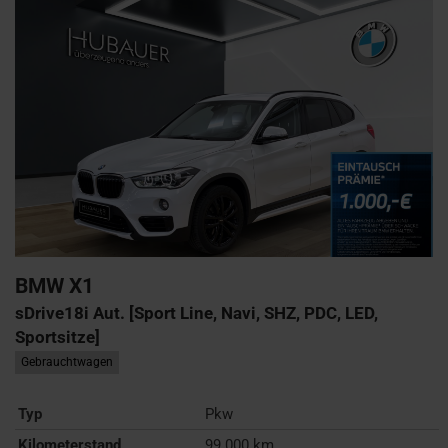
BMW
X1
sDrive18i Aut. [Sport Line, Navi, SHZ, PDC, LED,
Sportsitze]
Gebrauchtwagen
Typ
Pkw
Kilometerstand
99.000 km