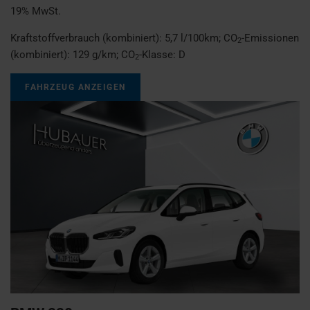
19% MwSt.
Kraftstoffverbrauch (kombiniert):
5,7 l/100km
;
CO
-Emissionen
2
(kombiniert):
129 g/km
;
CO
-Klasse:
D
2
FAHRZEUG ANZEIGEN