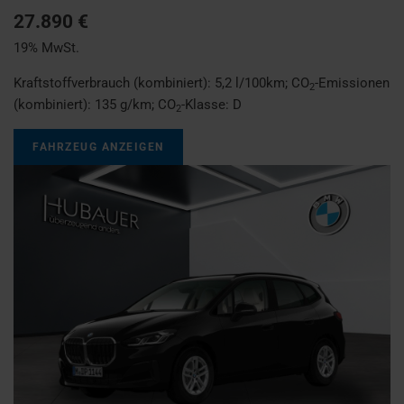
27.890 €
19% MwSt.
Kraftstoffverbrauch (kombiniert):
5,2 l/100km
;
CO
-Emissionen
2
(kombiniert):
135 g/km
;
CO
-Klasse:
D
2
FAHRZEUG ANZEIGEN