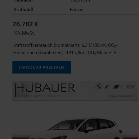
Kraftstoff
Benzin
26.782 €
19% MwSt.
Kraftstoffverbrauch (kombiniert):
6,3 l/100km
;
CO
-
2
Emissionen (kombiniert):
141 g/km
;
CO
-Klasse:
E
2
FAHRZEUG ANZEIGEN