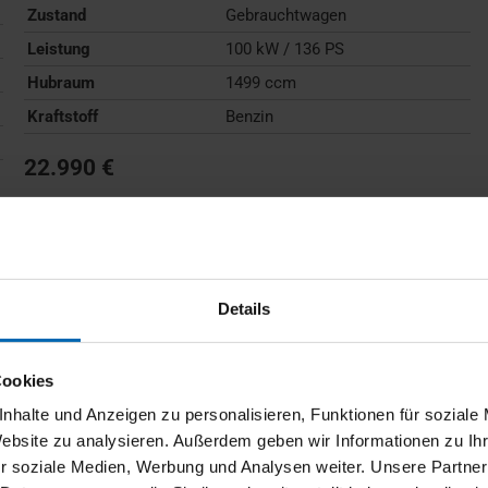
Zustand
Gebrauchtwagen
Leistung
100 kW / 136 PS
Hubraum
1499 ccm
Kraftstoff
Benzin
22.990 €
Kraftstoffverbrauch (kombiniert):
6,0 l/100km
;
CO
-
2
Emissionen (kombiniert):
136 g/km
;
CO
-Klasse:
E
2
FAHRZEUG ANZEIGEN
Details
Cookies
nhalte und Anzeigen zu personalisieren, Funktionen für soziale
Website zu analysieren. Außerdem geben wir Informationen zu I
r soziale Medien, Werbung und Analysen weiter. Unsere Partner