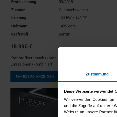
Erstzulassung
09/2018
Zustand
Gebrauchtwagen
Leistung
103 kW / 140 PS
Hubraum
1499 ccm
Kraftstoff
Benzin
18.990 €
Kraftstoffverbrauch (kombiniert):
7,0 l/100km
;
CO
-
2
Emissionen (kombiniert):
159 g/km
;
CO
-Klasse:
F
2
Zustimmung
FAHRZEUG ANZEIGEN
Diese Webseite verwendet 
Wir verwenden Cookies, um I
und die Zugriffe auf unsere 
Website an unsere Partner fü