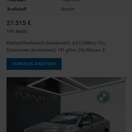
Kraftstoff
Benzin
27.515 €
19% MwSt.
Kraftstoffverbrauch (kombiniert):
6,3 l/100km
;
CO
-
2
Emissionen (kombiniert):
141 g/km
;
CO
-Klasse:
E
2
FAHRZEUG ANZEIGEN