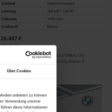
Zustand
Gebrauchtwagen
Leistung
100 kW / 136 PS
Hubraum
1499 ccm
Kraftstoff
Benzin
26.487 €
19% MwSt.
Kraftstoffverbrauch (kombiniert):
6,1 l/100km
;
CO
-
2
Emissionen (kombiniert):
138 g/km
;
CO
-Klasse:
E
2
Über Cookies
FAHRZEUG ANZEIGEN
 Medien anbieten zu können
hrer Verwendung unserer
 führen diese Informationen