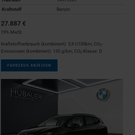
Kraftstoff
Benzin
27.887 €
19% MwSt.
Kraftstoffverbrauch (kombiniert):
5,9 l/100km
;
CO
-
2
Emissionen (kombiniert):
135 g/km
;
CO
-Klasse:
D
2
FAHRZEUG ANZEIGEN