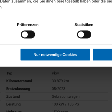
 Daten zusammen, die Sie ihnen bereitgestellt haben oder die s
n.
Präferenzen
Statistiken
BMW
218
Active Tourer
Nur notwendige Cookies
Gebrauchtwagen
Typ
Pkw
Kilometerstand
30.879 km
Erstzulassung
05/2023
Zustand
Gebrauchtwagen
Leistung
100 kW / 136 PS
Hubraum
1500 ccm