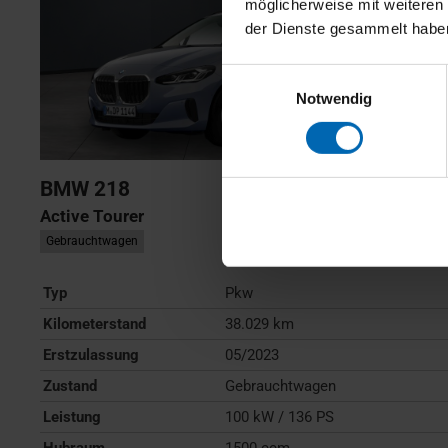
möglicherweise mit weiteren
der Dienste gesammelt habe
Einwilligungsauswahl
Notwendig
BMW
218
Active Tourer
Gebrauchtwagen
Typ
Pkw
Kilometerstand
38.029 km
Erstzulassung
05/2023
Zustand
Gebrauchtwagen
Leistung
100 kW / 136 PS
Hubraum
1500 ccm