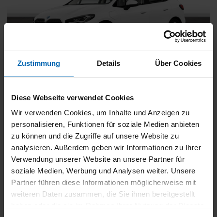
Zustimmung
Details
Über Cookies
BMW
225
xDrive Active Tourer [Navi, RFK, Aktivsitz]
Diese Webseite verwendet Cookies
Gebrauchtwagen
Wir verwenden Cookies, um Inhalte und Anzeigen zu
personalisieren, Funktionen für soziale Medien anbieten
Typ
Pkw
zu können und die Zugriffe auf unsere Website zu
Kilometerstand
54.750 km
analysieren. Außerdem geben wir Informationen zu Ihrer
Erstzulassung
05/2023
Verwendung unserer Website an unsere Partner für
Zustand
Gebrauchtwagen
soziale Medien, Werbung und Analysen weiter. Unsere
Partner führen diese Informationen möglicherweise mit
Leistung
180 kW / 245 PS
weiteren Daten zusammen, die Sie ihnen bereitgestellt
Hubraum
1499 ccm
haben oder die sie im Rahmen Ihrer Nutzung der Dienste
Kraftstoff
Hybrid (Benzin/Elektro)