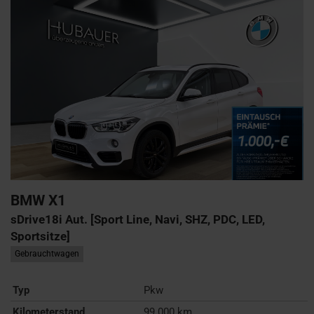
BMW
X1
sDrive18i Aut. [Sport Line, Navi, SHZ, PDC, LED,
Sportsitze]
Gebrauchtwagen
Typ
Pkw
Kilometerstand
99.000 km