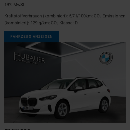
19% MwSt.
Kraftstoffverbrauch (kombiniert):
5,7 l/100km
;
CO
-Emissionen
2
(kombiniert):
129 g/km
;
CO
-Klasse:
D
2
FAHRZEUG ANZEIGEN