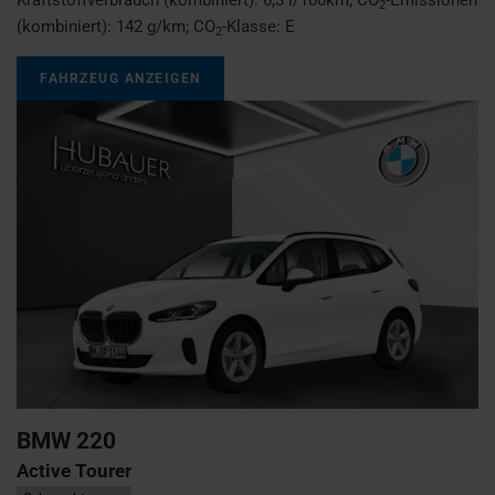
2
(kombiniert):
142 g/km
;
CO
-Klasse:
E
2
FAHRZEUG ANZEIGEN
BMW
220
Active Tourer