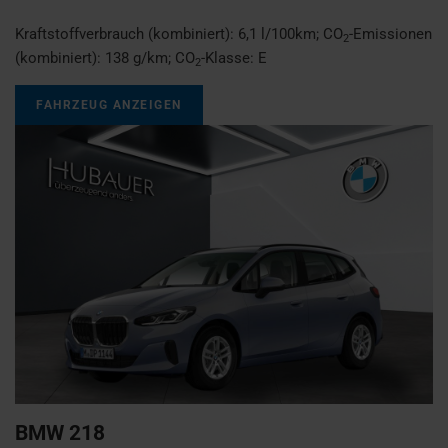
Kraftstoffverbrauch (kombiniert):
6,1 l/100km
;
CO
-Emissionen
2
(kombiniert):
138 g/km
;
CO
-Klasse:
E
2
FAHRZEUG ANZEIGEN
BMW
218