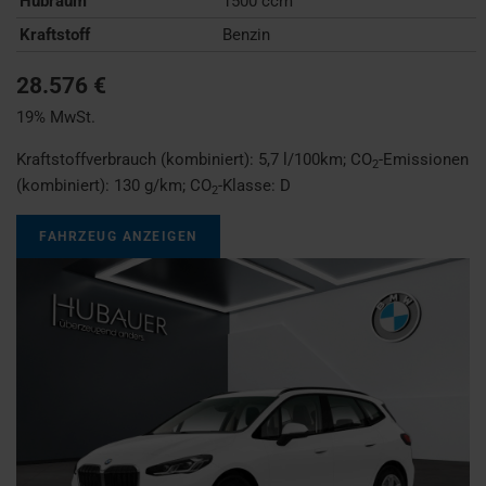
Hubraum
1500 ccm
Kraftstoff
Benzin
28.576 €
19% MwSt.
Kraftstoffverbrauch (kombiniert):
5,7 l/100km
;
CO
-Emissionen
2
(kombiniert):
130 g/km
;
CO
-Klasse:
D
2
FAHRZEUG ANZEIGEN