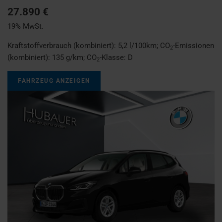
27.890 €
19% MwSt.
Kraftstoffverbrauch (kombiniert):
5,2 l/100km
;
CO
-Emissionen
2
(kombiniert):
135 g/km
;
CO
-Klasse:
D
2
FAHRZEUG ANZEIGEN