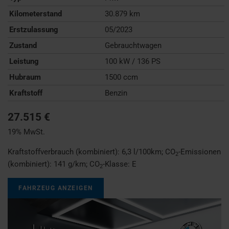
Kilometerstand
30.879 km
Erstzulassung
05/2023
Zustand
Gebrauchtwagen
Leistung
100 kW / 136 PS
Hubraum
1500 ccm
Kraftstoff
Benzin
27.515 €
19% MwSt.
Kraftstoffverbrauch (kombiniert):
6,3 l/100km
;
CO
-Emissionen
2
(kombiniert):
141 g/km
;
CO
-Klasse:
E
2
FAHRZEUG ANZEIGEN