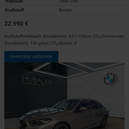
Hubraum
1499 ccm
Kraftstoff
Benzin
22.990 €
Kraftstoffverbrauch (kombiniert):
6,0 l/100km
;
CO
-Emissionen
2
(kombiniert):
136 g/km
;
CO
-Klasse:
E
2
FAHRZEUG ANZEIGEN