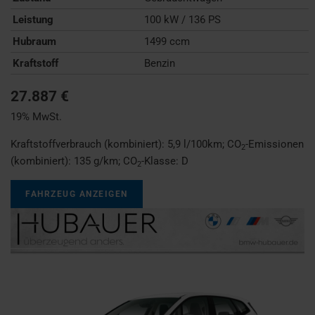
Leistung
100 kW / 136 PS
Hubraum
1499 ccm
Kraftstoff
Benzin
27.887 €
19% MwSt.
Kraftstoffverbrauch (kombiniert):
5,9 l/100km
;
CO
-Emissionen
2
(kombiniert):
135 g/km
;
CO
-Klasse:
D
2
FAHRZEUG ANZEIGEN