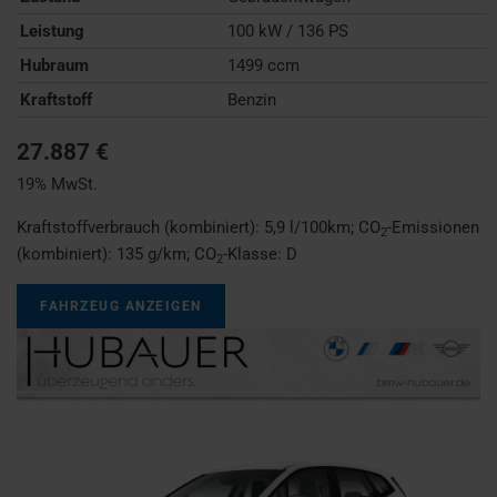
Leistung
100 kW / 136 PS
Hubraum
1499 ccm
Kraftstoff
Benzin
27.887 €
19% MwSt.
Kraftstoffverbrauch (kombiniert):
5,9 l/100km
;
CO
-Emissionen
2
(kombiniert):
135 g/km
;
CO
-Klasse:
D
2
FAHRZEUG ANZEIGEN