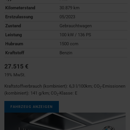
Kilometerstand
30.879 km
Erstzulassung
05/2023
Zustand
Gebrauchtwagen
Leistung
100 kW / 136 PS
Hubraum
1500 ccm
Kraftstoff
Benzin
27.515 €
19% MwSt.
Kraftstoffverbrauch (kombiniert):
6,3 l/100km
;
CO
-Emissionen
2
(kombiniert):
141 g/km
;
CO
-Klasse:
E
2
FAHRZEUG ANZEIGEN