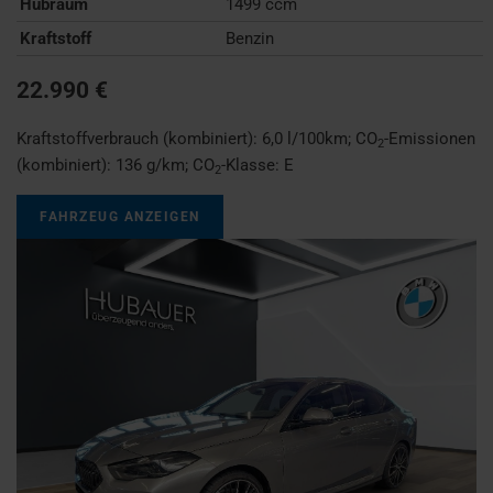
Hubraum
1499 ccm
Kraftstoff
Benzin
22.990 €
Kraftstoffverbrauch (kombiniert):
6,0 l/100km
;
CO
-Emissionen
2
(kombiniert):
136 g/km
;
CO
-Klasse:
E
2
FAHRZEUG ANZEIGEN