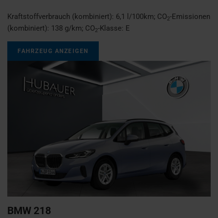
Kraftstoffverbrauch (kombiniert):
6,1 l/100km
;
CO
-Emissionen
2
(kombiniert):
138 g/km
;
CO
-Klasse:
E
2
FAHRZEUG ANZEIGEN
BMW
218