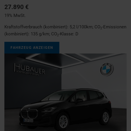
27.890 €
19% MwSt.
Kraftstoffverbrauch (kombiniert):
5,2 l/100km
;
CO
-Emissionen
2
(kombiniert):
135 g/km
;
CO
-Klasse:
D
2
FAHRZEUG ANZEIGEN