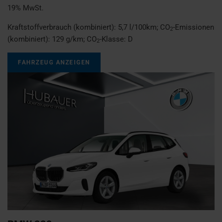
19% MwSt.
Kraftstoffverbrauch (kombiniert):
5,7 l/100km
;
CO
-Emissionen
2
(kombiniert):
129 g/km
;
CO
-Klasse:
D
2
FAHRZEUG ANZEIGEN