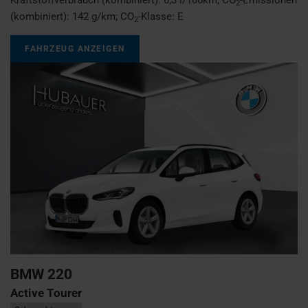
2
(kombiniert):
142 g/km
;
CO
-Klasse:
E
2
FAHRZEUG ANZEIGEN
BMW
220
Active Tourer