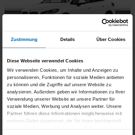
Zustimmung
Details
Über Cookies
BMW
225
xDrive Active Tourer [Navi, RFK, Aktivsitz]
Diese Webseite verwendet Cookies
Gebrauchtwagen
Wir verwenden Cookies, um Inhalte und Anzeigen zu
personalisieren, Funktionen für soziale Medien anbieten
Typ
Pkw
zu können und die Zugriffe auf unsere Website zu
Kilometerstand
54.750 km
analysieren. Außerdem geben wir Informationen zu Ihrer
Erstzulassung
05/2023
Verwendung unserer Website an unsere Partner für
Zustand
Gebrauchtwagen
soziale Medien, Werbung und Analysen weiter. Unsere
Partner führen diese Informationen möglicherweise mit
Leistung
180 kW / 245 PS
weiteren Daten zusammen, die Sie ihnen bereitgestellt
Hubraum
1499 ccm
haben oder die sie im Rahmen Ihrer Nutzung der Dienste
Kraftstoff
Hybrid (Benzin/Elektro)