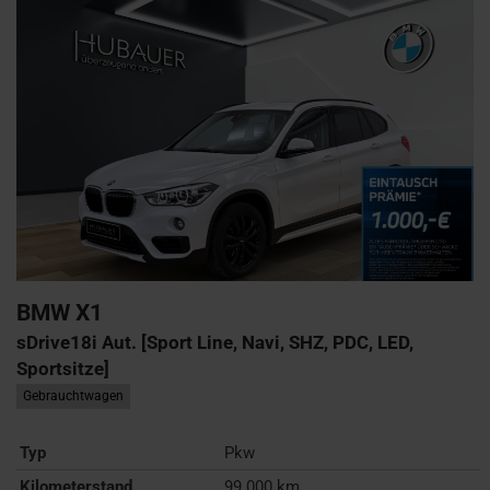
BMW
X1
sDrive18i Aut. [Sport Line, Navi, SHZ, PDC, LED,
Sportsitze]
Gebrauchtwagen
Typ
Pkw
Kilometerstand
99.000 km