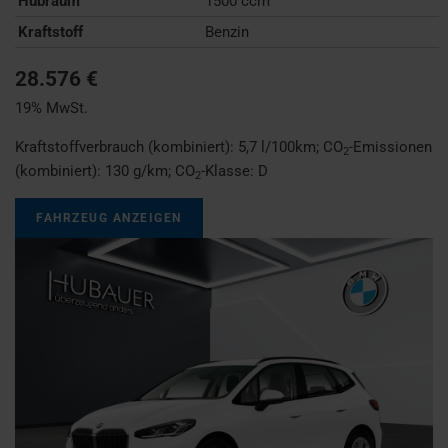
Hubraum
1500 ccm
Kraftstoff
Benzin
28.576 €
19% MwSt.
Kraftstoffverbrauch (kombiniert):
5,7 l/100km
;
CO
-Emissionen
2
(kombiniert):
130 g/km
;
CO
-Klasse:
D
2
FAHRZEUG ANZEIGEN