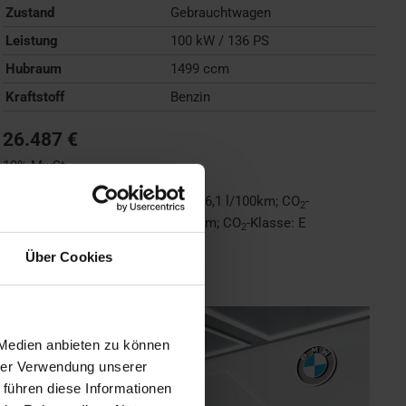
Zustand
Gebrauchtwagen
Leistung
100 kW / 136 PS
Hubraum
1499 ccm
Kraftstoff
Benzin
26.487 €
19% MwSt.
Kraftstoffverbrauch (kombiniert):
6,1 l/100km
;
CO
-
2
Emissionen (kombiniert):
138 g/km
;
CO
-Klasse:
E
2
Über Cookies
FAHRZEUG ANZEIGEN
 Medien anbieten zu können
hrer Verwendung unserer
 führen diese Informationen