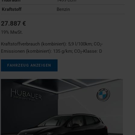
Kraftstoff
Benzin
27.887 €
19% MwSt.
Kraftstoffverbrauch (kombiniert):
5,9 l/100km
;
CO
-
2
Emissionen (kombiniert):
135 g/km
;
CO
-Klasse:
D
2
FAHRZEUG ANZEIGEN