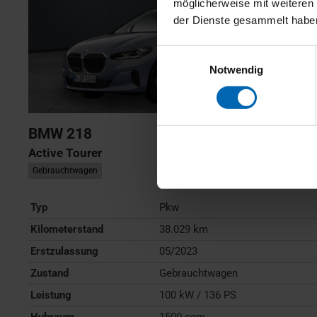
möglicherweise mit weiteren
der Dienste gesammelt habe
Einwilligungsauswahl
Notwendig
BMW
218
Active Tourer
Gebrauchtwagen
Typ
Pkw
Kilometerstand
38.029 km
Erstzulassung
05/2023
Zustand
Gebrauchtwagen
Leistung
100 kW / 136 PS
Hubraum
1500 ccm