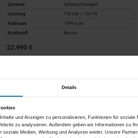
Zustand
Gebrauchtwagen
Leistung
100 kW / 136 PS
Hubraum
1499 ccm
Kraftstoff
Benzin
22.990 €
Kraftstoffverbrauch (kombiniert):
6,0 l/100km
;
CO
-
2
Emissionen (kombiniert):
136 g/km
;
CO
-Klasse:
E
2
FAHRZEUG ANZEIGEN
Details
Cookies
nhalte und Anzeigen zu personalisieren, Funktionen für soziale
Website zu analysieren. Außerdem geben wir Informationen zu I
r soziale Medien, Werbung und Analysen weiter. Unsere Partner