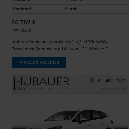
Kraftstoff
Benzin
26.782 €
19% MwSt.
Kraftstoffverbrauch (kombiniert):
6,3 l/100km
;
CO
-
2
Emissionen (kombiniert):
141 g/km
;
CO
-Klasse:
E
2
FAHRZEUG ANZEIGEN