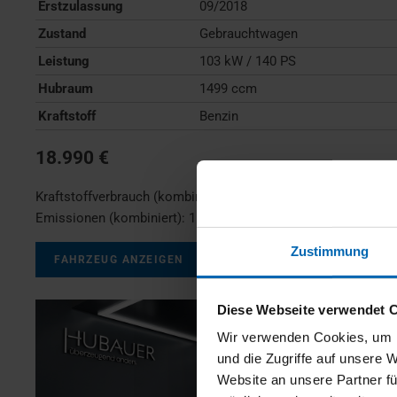
Erstzulassung
09/2018
Zustand
Gebrauchtwagen
Leistung
103 kW / 140 PS
Hubraum
1499 ccm
Kraftstoff
Benzin
18.990 €
Kraftstoffverbrauch (kombiniert):
7,0 l/100km
;
CO
-
2
Emissionen (kombiniert):
159 g/km
;
CO
-Klasse:
F
2
Zustimmung
FAHRZEUG ANZEIGEN
Diese Webseite verwendet 
Wir verwenden Cookies, um I
und die Zugriffe auf unsere 
Website an unsere Partner fü