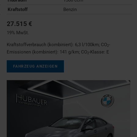
Kraftstoff
Benzin
27.515 €
19% MwSt.
Kraftstoffverbrauch (kombiniert):
6,3 l/100km
;
CO
-
2
Emissionen (kombiniert):
141 g/km
;
CO
-Klasse:
E
2
FAHRZEUG ANZEIGEN