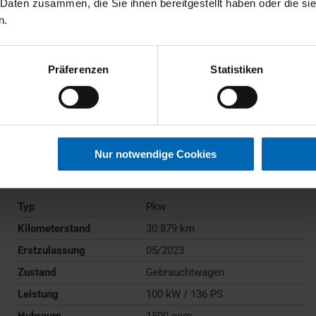
 Daten zusammen, die Sie ihnen bereitgestellt haben oder die s
n.
Präferenzen
Statistiken
BMW
218
Active Tourer
Nur notwendige Cookies
Gebrauchtwagen
Typ
Pkw
Kilometerstand
30.879 km
Erstzulassung
05/2023
Zustand
Gebrauchtwagen
Leistung
100 kW / 136 PS
Hubraum
1500 ccm