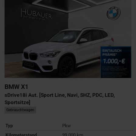
BMW
X1
sDrive18i Aut. [Sport Line, Navi, SHZ, PDC, LED,
Sportsitze]
Gebrauchtwagen
Typ
Pkw
Kilometerstand
99.000 km