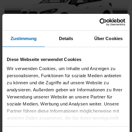
Zustimmung
Details
Über Cookies
BMW
225
xDrive Active Tourer [Navi, RFK, Aktivsitz]
Diese Webseite verwendet Cookies
Gebrauchtwagen
Wir verwenden Cookies, um Inhalte und Anzeigen zu
personalisieren, Funktionen für soziale Medien anbieten
Typ
Pkw
zu können und die Zugriffe auf unsere Website zu
Kilometerstand
54.750 km
analysieren. Außerdem geben wir Informationen zu Ihrer
Erstzulassung
05/2023
Verwendung unserer Website an unsere Partner für
Zustand
Gebrauchtwagen
soziale Medien, Werbung und Analysen weiter. Unsere
Partner führen diese Informationen möglicherweise mit
Leistung
180 kW / 245 PS
weiteren Daten zusammen, die Sie ihnen bereitgestellt
Hubraum
1499 ccm
haben oder die sie im Rahmen Ihrer Nutzung der Dienste
Kraftstoff
Hybrid (Benzin/Elektro)