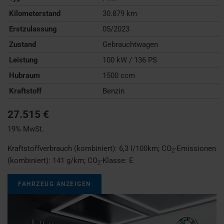
Kilometerstand
30.879 km
Erstzulassung
05/2023
Zustand
Gebrauchtwagen
Leistung
100 kW / 136 PS
Hubraum
1500 ccm
Kraftstoff
Benzin
27.515 €
19% MwSt.
Kraftstoffverbrauch (kombiniert):
6,3 l/100km
;
CO
-Emissionen
2
(kombiniert):
141 g/km
;
CO
-Klasse:
E
2
FAHRZEUG ANZEIGEN