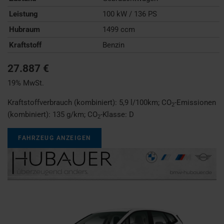
Leistung
100 kW / 136 PS
Hubraum
1499 ccm
Kraftstoff
Benzin
27.887 €
19% MwSt.
Kraftstoffverbrauch (kombiniert):
5,9 l/100km
;
CO
-Emissionen
2
(kombiniert):
135 g/km
;
CO
-Klasse:
D
2
FAHRZEUG ANZEIGEN