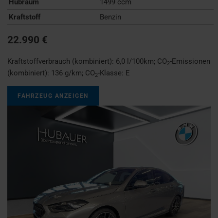
Hubraum
1499 ccm
Kraftstoff
Benzin
22.990 €
Kraftstoffverbrauch (kombiniert):
6,0 l/100km
;
CO
-Emissionen
2
(kombiniert):
136 g/km
;
CO
-Klasse:
E
2
FAHRZEUG ANZEIGEN