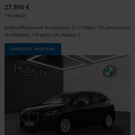
27.890 €
19% MwSt.
Kraftstoffverbrauch (kombiniert):
5,2 l/100km
;
CO
-Emissionen
2
(kombiniert):
135 g/km
;
CO
-Klasse:
D
2
FAHRZEUG ANZEIGEN