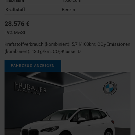
Hubraum
1500 ccm
Kraftstoff
Benzin
28.576 €
19% MwSt.
Kraftstoffverbrauch (kombiniert):
5,7 l/100km
;
CO
-Emissionen
2
(kombiniert):
130 g/km
;
CO
-Klasse:
D
2
FAHRZEUG ANZEIGEN