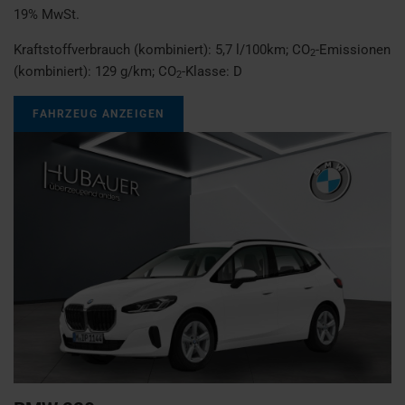
19% MwSt.
Kraftstoffverbrauch (kombiniert):
5,7 l/100km
;
CO
-Emissionen
2
(kombiniert):
129 g/km
;
CO
-Klasse:
D
2
FAHRZEUG ANZEIGEN