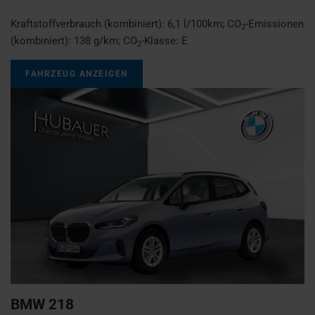
Kraftstoffverbrauch (kombiniert):
6,1 l/100km
;
CO
-Emissionen
2
(kombiniert):
138 g/km
;
CO
-Klasse:
E
2
FAHRZEUG ANZEIGEN
BMW
218