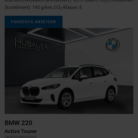
2
(kombiniert):
142 g/km
;
CO
-Klasse:
E
2
FAHRZEUG ANZEIGEN
BMW
220
Active Tourer