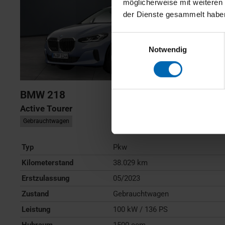
möglicherweise mit weiteren
der Dienste gesammelt habe
Einwilligungsauswahl
Notwendig
BMW
218
Active Tourer
Gebrauchtwagen
Typ
Pkw
Kilometerstand
38.029 km
Erstzulassung
05/2023
Zustand
Gebrauchtwagen
Leistung
100 kW / 136 PS
Hubraum
1500 ccm