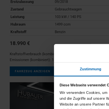
Erstzulassung
09/2018
Zustand
Gebrauchtwagen
Leistung
103 kW / 140 PS
Hubraum
1499 ccm
Kraftstoff
Benzin
18.990 €
Kraftstoffverbrauch (kombiniert):
7,0 l/100km
;
CO
-
2
Emissionen (kombiniert):
159 g/km
;
CO
-Klasse:
F
2
Zustimmung
FAHRZEUG ANZEIGEN
Diese Webseite verwendet 
Wir verwenden Cookies, um I
und die Zugriffe auf unsere 
Website an unsere Partner fü