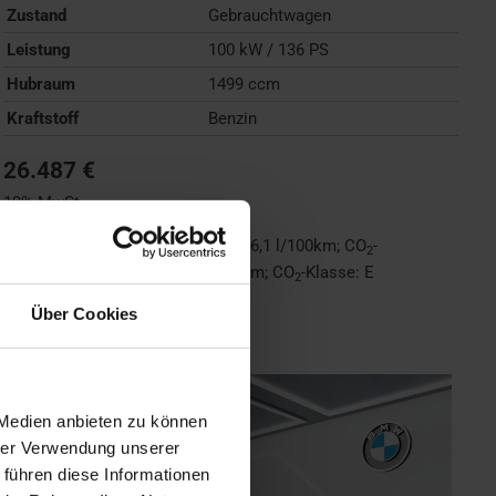
Zustand
Gebrauchtwagen
Leistung
100 kW / 136 PS
Hubraum
1499 ccm
Kraftstoff
Benzin
26.487 €
19% MwSt.
Kraftstoffverbrauch (kombiniert):
6,1 l/100km
;
CO
-
2
Emissionen (kombiniert):
138 g/km
;
CO
-Klasse:
E
2
Über Cookies
FAHRZEUG ANZEIGEN
 Medien anbieten zu können
hrer Verwendung unserer
 führen diese Informationen