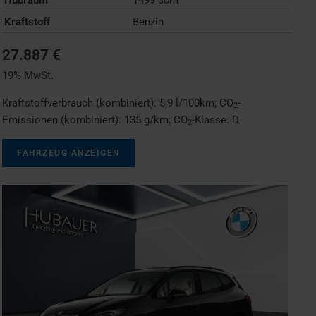
Kraftstoff
Benzin
27.887 €
19% MwSt.
Kraftstoffverbrauch (kombiniert):
5,9 l/100km
;
CO
-
2
Emissionen (kombiniert):
135 g/km
;
CO
-Klasse:
D
2
FAHRZEUG ANZEIGEN