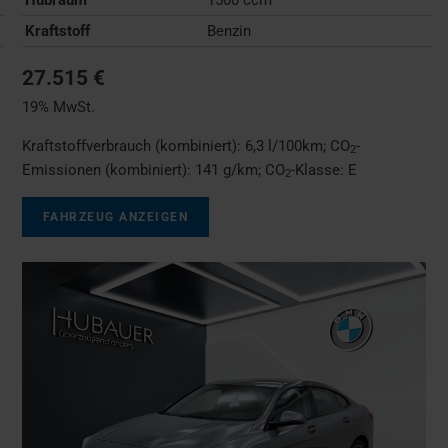
Kraftstoff
Benzin
27.515 €
19% MwSt.
Kraftstoffverbrauch (kombiniert):
6,3 l/100km
;
CO
-
2
Emissionen (kombiniert):
141 g/km
;
CO
-Klasse:
E
2
FAHRZEUG ANZEIGEN