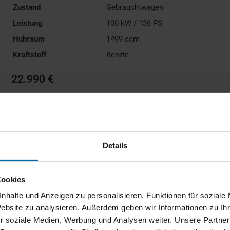
Zustand
Gebrauchtwagen
Leistung
100 kW / 136 PS
Hubraum
1499 ccm
Kraftstoff
Benzin
22.990 €
Kraftstoffverbrauch (kombiniert):
6,0 l/100km
;
CO
-
2
Emissionen (kombiniert):
136 g/km
;
CO
-Klasse:
E
2
FAHRZEUG ANZEIGEN
Details
Cookies
nhalte und Anzeigen zu personalisieren, Funktionen für soziale
Website zu analysieren. Außerdem geben wir Informationen zu I
r soziale Medien, Werbung und Analysen weiter. Unsere Partner