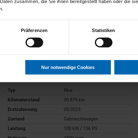
 Daten zusammen, die Sie ihnen bereitgestellt haben oder die s
n.
Präferenzen
Statistiken
BMW
218
Active Tourer
Nur notwendige Cookies
Gebrauchtwagen
Typ
Pkw
Kilometerstand
30.879 km
Erstzulassung
05/2023
Zustand
Gebrauchtwagen
Leistung
100 kW / 136 PS
Hubraum
1500 ccm