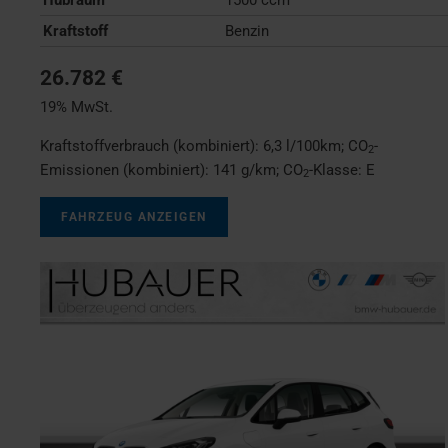
Kraftstoff
Benzin
26.782 €
19% MwSt.
Kraftstoffverbrauch (kombiniert):
6,3 l/100km
;
CO
-
2
Emissionen (kombiniert):
141 g/km
;
CO
-Klasse:
E
2
FAHRZEUG ANZEIGEN