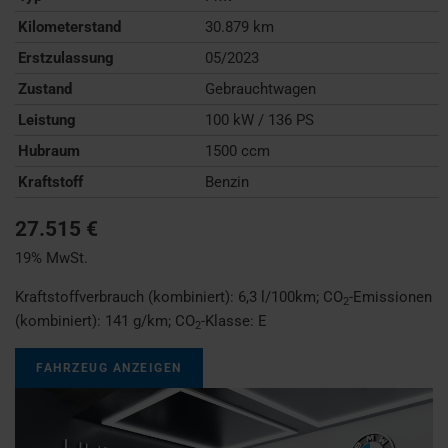
Kilometerstand
30.879 km
Erstzulassung
05/2023
Zustand
Gebrauchtwagen
Leistung
100 kW / 136 PS
Hubraum
1500 ccm
Kraftstoff
Benzin
27.515 €
19% MwSt.
Kraftstoffverbrauch (kombiniert):
6,3 l/100km
;
CO
-Emissionen
2
(kombiniert):
141 g/km
;
CO
-Klasse:
E
2
FAHRZEUG ANZEIGEN