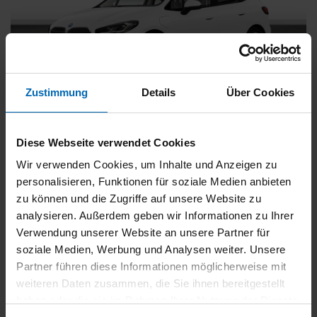
Zustimmung
Details
Über Cookies
BMW
225
xDrive Active Tourer [Navi, RFK, Aktivsitz]
Diese Webseite verwendet Cookies
Gebrauchtwagen
Wir verwenden Cookies, um Inhalte und Anzeigen zu
personalisieren, Funktionen für soziale Medien anbieten
Typ
Pkw
zu können und die Zugriffe auf unsere Website zu
Kilometerstand
54.750 km
analysieren. Außerdem geben wir Informationen zu Ihrer
Erstzulassung
05/2023
Verwendung unserer Website an unsere Partner für
Zustand
Gebrauchtwagen
soziale Medien, Werbung und Analysen weiter. Unsere
Partner führen diese Informationen möglicherweise mit
Leistung
180 kW / 245 PS
weiteren Daten zusammen, die Sie ihnen bereitgestellt
Hubraum
1499 ccm
haben oder die sie im Rahmen Ihrer Nutzung der Dienste
Kraftstoff
Hybrid (Benzin/Elektro)