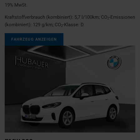
19% MwSt.
Kraftstoffverbrauch (kombiniert):
5,7 l/100km
;
CO
-Emissionen
2
(kombiniert):
129 g/km
;
CO
-Klasse:
D
2
FAHRZEUG ANZEIGEN