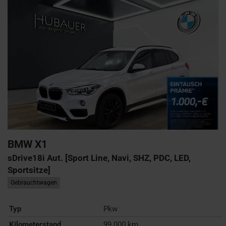
BMW
X1
sDrive18i Aut. [Sport Line, Navi, SHZ, PDC, LED,
Sportsitze]
Gebrauchtwagen
Typ
Pkw
Kilometerstand
99.000 km