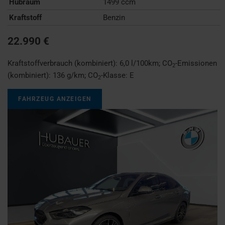
Hubraum
1499 ccm
Kraftstoff
Benzin
22.990 €
Kraftstoffverbrauch (kombiniert):
6,0 l/100km
;
CO
-Emissionen
2
(kombiniert):
136 g/km
;
CO
-Klasse:
E
2
FAHRZEUG ANZEIGEN