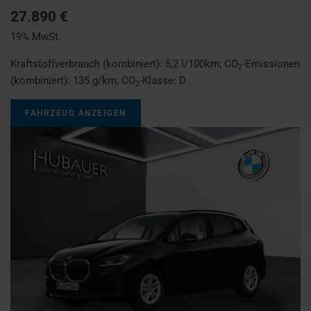
27.890 €
19% MwSt.
Kraftstoffverbrauch (kombiniert):
5,2 l/100km
;
CO
-Emissionen
2
(kombiniert):
135 g/km
;
CO
-Klasse:
D
2
FAHRZEUG ANZEIGEN