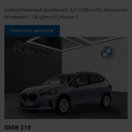
Kraftstoffverbrauch (kombiniert):
6,1 l/100km
;
CO
-Emissionen
2
(kombiniert):
138 g/km
;
CO
-Klasse:
E
2
FAHRZEUG ANZEIGEN
BMW
218