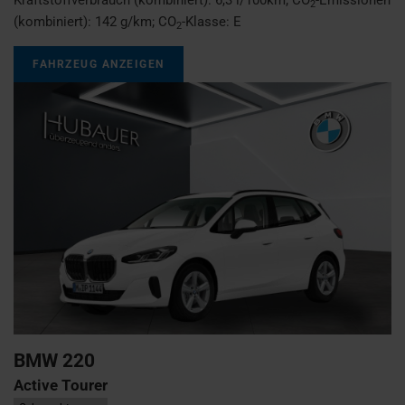
2
(kombiniert):
142 g/km
;
CO
-Klasse:
E
2
FAHRZEUG ANZEIGEN
BMW
220
Active Tourer