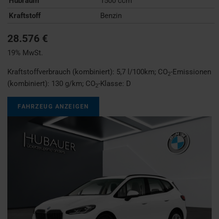
Hubraum
1500 ccm
Kraftstoff
Benzin
28.576 €
19% MwSt.
Kraftstoffverbrauch (kombiniert):
5,7 l/100km
;
CO
-Emissionen
2
(kombiniert):
130 g/km
;
CO
-Klasse:
D
2
FAHRZEUG ANZEIGEN