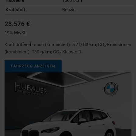
Hubraum
1500 ccm
Kraftstoff
Benzin
28.576 €
19% MwSt.
Kraftstoffverbrauch (kombiniert):
5,7 l/100km
;
CO
-Emissionen
2
(kombiniert):
130 g/km
;
CO
-Klasse:
D
2
FAHRZEUG ANZEIGEN