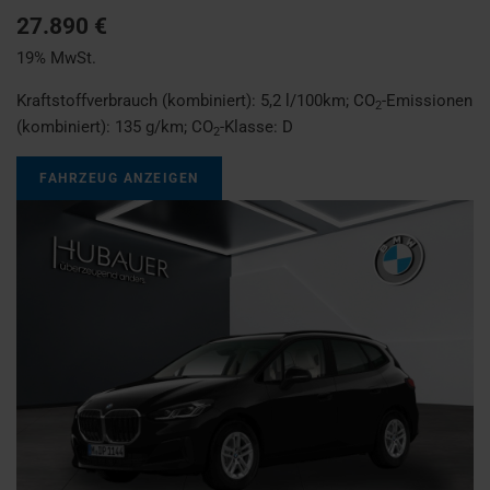
27.890 €
19% MwSt.
Kraftstoffverbrauch (kombiniert):
5,2 l/100km
;
CO
-Emissionen
2
(kombiniert):
135 g/km
;
CO
-Klasse:
D
2
FAHRZEUG ANZEIGEN