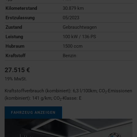
Kilometerstand
30.879 km
Erstzulassung
05/2023
Zustand
Gebrauchtwagen
Leistung
100 kW / 136 PS
Hubraum
1500 ccm
Kraftstoff
Benzin
27.515 €
19% MwSt.
Kraftstoffverbrauch (kombiniert):
6,3 l/100km
;
CO
-Emissionen
2
(kombiniert):
141 g/km
;
CO
-Klasse:
E
2
FAHRZEUG ANZEIGEN