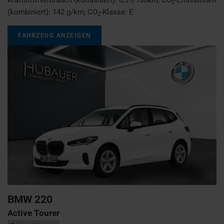
2
(kombiniert):
142 g/km
;
CO
-Klasse:
E
2
FAHRZEUG ANZEIGEN
BMW
220
Active Tourer