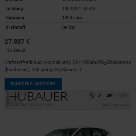
Leistung
100 kW / 136 PS
Hubraum
1499 ccm
Kraftstoff
Benzin
27.887 €
19% MwSt.
Kraftstoffverbrauch (kombiniert):
5,9 l/100km
;
CO
-Emissionen
2
(kombiniert):
135 g/km
;
CO
-Klasse:
D
2
FAHRZEUG ANZEIGEN