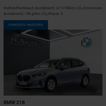
Kraftstoffverbrauch (kombiniert):
6,1 l/100km
;
CO
-Emissionen
2
(kombiniert):
138 g/km
;
CO
-Klasse:
E
2
FAHRZEUG ANZEIGEN
BMW
218