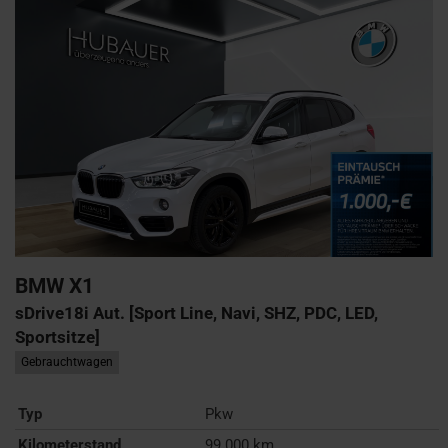
BMW
X1
sDrive18i Aut. [Sport Line, Navi, SHZ, PDC, LED,
Sportsitze]
Gebrauchtwagen
Typ
Pkw
Kilometerstand
99.000 km