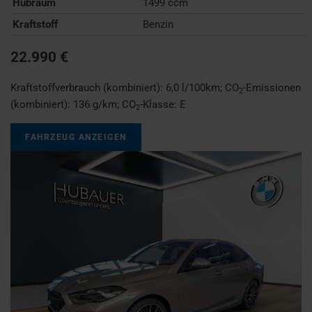
Hubraum
1499 ccm
Kraftstoff
Benzin
22.990 €
Kraftstoffverbrauch (kombiniert):
6,0 l/100km
;
CO
-Emissionen
2
(kombiniert):
136 g/km
;
CO
-Klasse:
E
2
FAHRZEUG ANZEIGEN