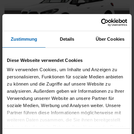
Zustimmung
Details
Über Cookies
BMW
225
xDrive Active Tourer [Navi, RFK, Aktivsitz]
Diese Webseite verwendet Cookies
Gebrauchtwagen
Wir verwenden Cookies, um Inhalte und Anzeigen zu
personalisieren, Funktionen für soziale Medien anbieten
Typ
Pkw
zu können und die Zugriffe auf unsere Website zu
Kilometerstand
54.750 km
analysieren. Außerdem geben wir Informationen zu Ihrer
Erstzulassung
05/2023
Verwendung unserer Website an unsere Partner für
Zustand
Gebrauchtwagen
soziale Medien, Werbung und Analysen weiter. Unsere
Partner führen diese Informationen möglicherweise mit
Leistung
180 kW / 245 PS
weiteren Daten zusammen, die Sie ihnen bereitgestellt
Hubraum
1499 ccm
haben oder die sie im Rahmen Ihrer Nutzung der Dienste
Kraftstoff
Hybrid (Benzin/Elektro)