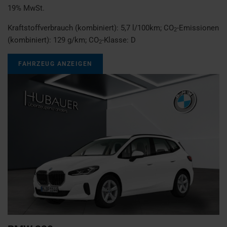
19% MwSt.
Kraftstoffverbrauch (kombiniert):
5,7 l/100km
;
CO
-Emissionen
2
(kombiniert):
129 g/km
;
CO
-Klasse:
D
2
FAHRZEUG ANZEIGEN