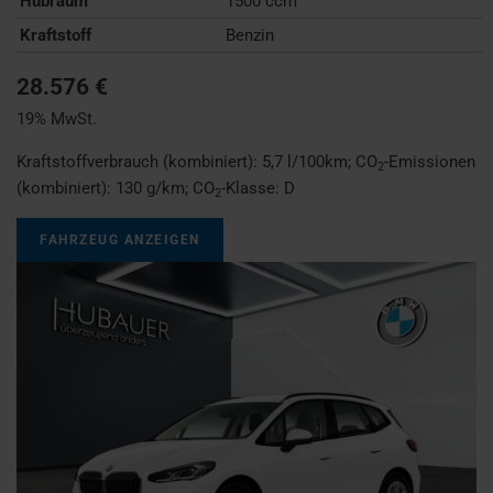
Hubraum
1500 ccm
Kraftstoff
Benzin
28.576 €
19% MwSt.
Kraftstoffverbrauch (kombiniert):
5,7 l/100km
;
CO
-Emissionen
2
(kombiniert):
130 g/km
;
CO
-Klasse:
D
2
FAHRZEUG ANZEIGEN