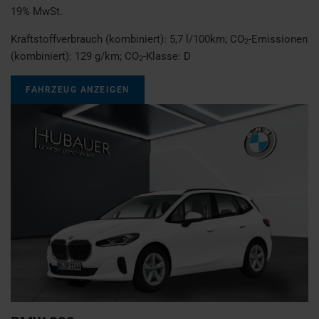
19% MwSt.
Kraftstoffverbrauch (kombiniert):
5,7 l/100km
;
CO
-Emissionen
2
(kombiniert):
129 g/km
;
CO
-Klasse:
D
2
FAHRZEUG ANZEIGEN