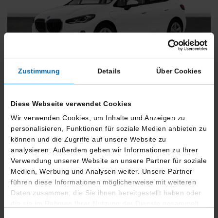
Zustimmung
Details
Über Cookies
BMW
225
xDrive Active Tourer [Navi, RFK, Aktivsitz]
Gebrauchtwagen
Diese Webseite verwendet Cookies
Wir verwenden Cookies, um Inhalte und Anzeigen zu
Typ
Pkw
personalisieren, Funktionen für soziale Medien anbieten zu
können und die Zugriffe auf unsere Website zu
Kilometerstand
54.750 km
analysieren. Außerdem geben wir Informationen zu Ihrer
Erstzulassung
05/2023
Verwendung unserer Website an unsere Partner für soziale
Zustand
Gebrauchtwagen
Medien, Werbung und Analysen weiter. Unsere Partner
führen diese Informationen möglicherweise mit weiteren
Leistung
180 kW / 245 PS
Daten zusammen, die Sie ihnen bereitgestellt haben oder
Hubraum
1499 ccm
die sie im Rahmen Ihrer Nutzung der Dienste gesammelt
haben.
Kraftstoff
Hybrid (Benzin/Elektro)