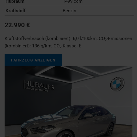
Hubraum
1499 ccm
Kraftstoff
Benzin
22.990 €
Kraftstoffverbrauch (kombiniert):
6,0 l/100km
;
CO
-Emissionen
2
(kombiniert):
136 g/km
;
CO
-Klasse:
E
2
FAHRZEUG ANZEIGEN