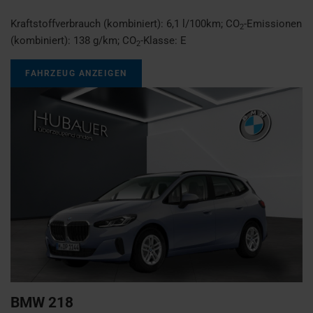
Kraftstoffverbrauch (kombiniert):
6,1 l/100km
;
CO
-Emissionen
2
(kombiniert):
138 g/km
;
CO
-Klasse:
E
2
FAHRZEUG ANZEIGEN
BMW
218