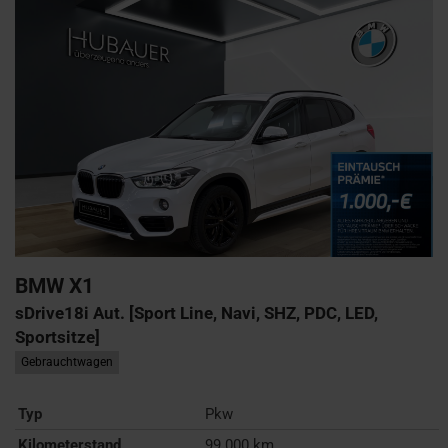
BMW
X1
sDrive18i Aut. [Sport Line, Navi, SHZ, PDC, LED,
Sportsitze]
Gebrauchtwagen
Typ
Pkw
Kilometerstand
99.000 km