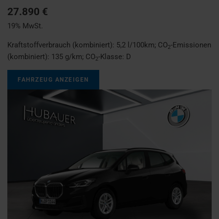
27.890 €
19% MwSt.
Kraftstoffverbrauch (kombiniert):
5,2 l/100km
;
CO
-Emissionen
2
(kombiniert):
135 g/km
;
CO
-Klasse:
D
2
FAHRZEUG ANZEIGEN