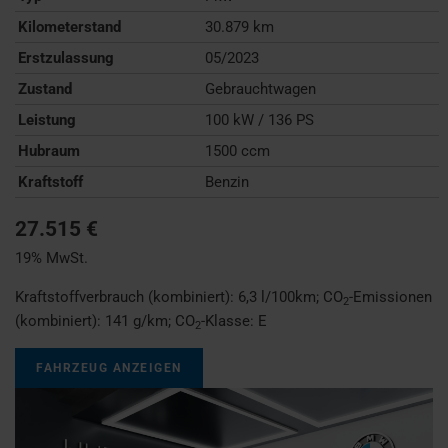
Kilometerstand
30.879 km
Erstzulassung
05/2023
Zustand
Gebrauchtwagen
Leistung
100 kW / 136 PS
Hubraum
1500 ccm
Kraftstoff
Benzin
27.515 €
19% MwSt.
Kraftstoffverbrauch (kombiniert):
6,3 l/100km
;
CO
-Emissionen
2
(kombiniert):
141 g/km
;
CO
-Klasse:
E
2
FAHRZEUG ANZEIGEN