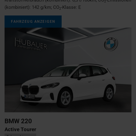
2
(kombiniert):
142 g/km
;
CO
-Klasse:
E
2
FAHRZEUG ANZEIGEN
BMW
220
Active Tourer