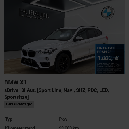
BMW
X1
sDrive18i Aut. [Sport Line, Navi, SHZ, PDC, LED,
Sportsitze]
Gebrauchtwagen
Typ
Pkw
Kilometerstand
99.000 km