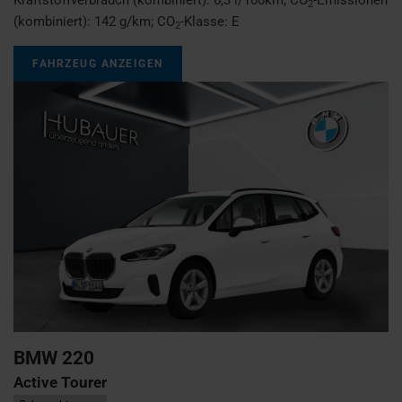
2
(kombiniert):
142 g/km
;
CO
-Klasse:
E
2
FAHRZEUG ANZEIGEN
BMW
220
Active Tourer