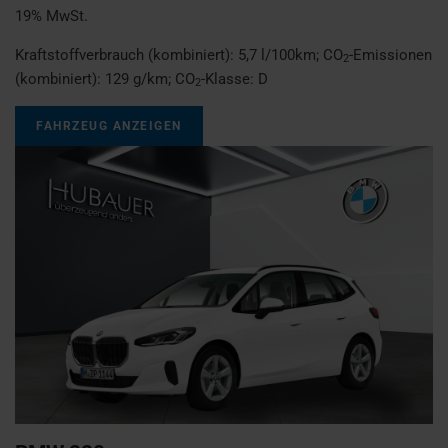
19% MwSt.
Kraftstoffverbrauch (kombiniert):
5,7 l/100km
;
CO
-Emissionen
2
(kombiniert):
129 g/km
;
CO
-Klasse:
D
2
FAHRZEUG ANZEIGEN