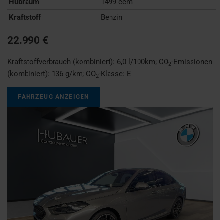
Hubraum
1499 ccm
Kraftstoff
Benzin
22.990 €
Kraftstoffverbrauch (kombiniert):
6,0 l/100km
;
CO
-Emissionen
2
(kombiniert):
136 g/km
;
CO
-Klasse:
E
2
FAHRZEUG ANZEIGEN