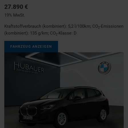
27.890 €
19% MwSt.
Kraftstoffverbrauch (kombiniert):
5,2 l/100km
;
CO
-Emissionen
2
(kombiniert):
135 g/km
;
CO
-Klasse:
D
2
FAHRZEUG ANZEIGEN