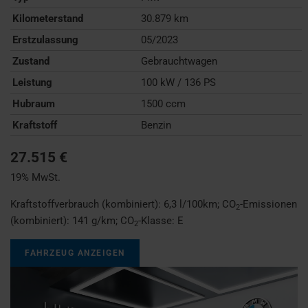
Kilometerstand
30.879 km
Erstzulassung
05/2023
Zustand
Gebrauchtwagen
Leistung
100 kW / 136 PS
Hubraum
1500 ccm
Kraftstoff
Benzin
27.515 €
19% MwSt.
Kraftstoffverbrauch (kombiniert):
6,3 l/100km
;
CO
-Emissionen
2
(kombiniert):
141 g/km
;
CO
-Klasse:
E
2
FAHRZEUG ANZEIGEN