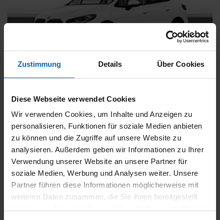
Zustimmung
Details
Über Cookies
BMW
225
xDrive Active Tourer [Navi, RFK, Aktivsitz]
Diese Webseite verwendet Cookies
Gebrauchtwagen
Wir verwenden Cookies, um Inhalte und Anzeigen zu
personalisieren, Funktionen für soziale Medien anbieten
Typ
Pkw
zu können und die Zugriffe auf unsere Website zu
Kilometerstand
54.750 km
analysieren. Außerdem geben wir Informationen zu Ihrer
Erstzulassung
05/2023
Verwendung unserer Website an unsere Partner für
Zustand
Gebrauchtwagen
soziale Medien, Werbung und Analysen weiter. Unsere
Partner führen diese Informationen möglicherweise mit
Leistung
180 kW / 245 PS
weiteren Daten zusammen, die Sie ihnen bereitgestellt
Hubraum
1499 ccm
haben oder die sie im Rahmen Ihrer Nutzung der Dienste
Kraftstoff
Hybrid (Benzin/Elektro)