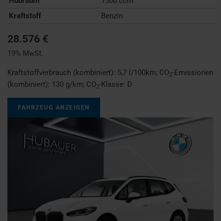
Hubraum
1500 ccm
Kraftstoff
Benzin
28.576 €
19% MwSt.
Kraftstoffverbrauch (kombiniert):
5,7 l/100km
;
CO
-Emissionen
2
(kombiniert):
130 g/km
;
CO
-Klasse:
D
2
FAHRZEUG ANZEIGEN