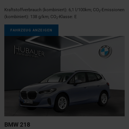
Kraftstoffverbrauch (kombiniert):
6,1 l/100km
;
CO
-Emissionen
2
(kombiniert):
138 g/km
;
CO
-Klasse:
E
2
FAHRZEUG ANZEIGEN
BMW
218