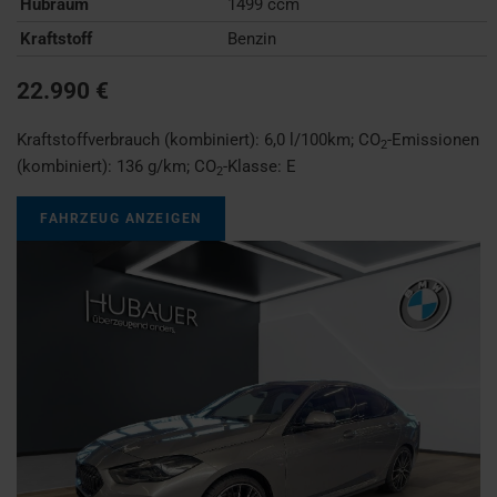
Hubraum
1499 ccm
Kraftstoff
Benzin
22.990 €
Kraftstoffverbrauch (kombiniert):
6,0 l/100km
;
CO
-Emissionen
2
(kombiniert):
136 g/km
;
CO
-Klasse:
E
2
FAHRZEUG ANZEIGEN