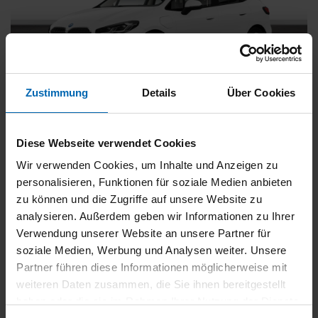
Zustimmung
Details
Über Cookies
BMW
225
xDrive Active Tourer [Navi, RFK, Aktivsitz]
Diese Webseite verwendet Cookies
Gebrauchtwagen
Wir verwenden Cookies, um Inhalte und Anzeigen zu
personalisieren, Funktionen für soziale Medien anbieten
Typ
Pkw
zu können und die Zugriffe auf unsere Website zu
Kilometerstand
54.750 km
analysieren. Außerdem geben wir Informationen zu Ihrer
Erstzulassung
05/2023
Verwendung unserer Website an unsere Partner für
Zustand
Gebrauchtwagen
soziale Medien, Werbung und Analysen weiter. Unsere
Partner führen diese Informationen möglicherweise mit
Leistung
180 kW / 245 PS
weiteren Daten zusammen, die Sie ihnen bereitgestellt
Hubraum
1499 ccm
haben oder die sie im Rahmen Ihrer Nutzung der Dienste
Kraftstoff
Hybrid (Benzin/Elektro)