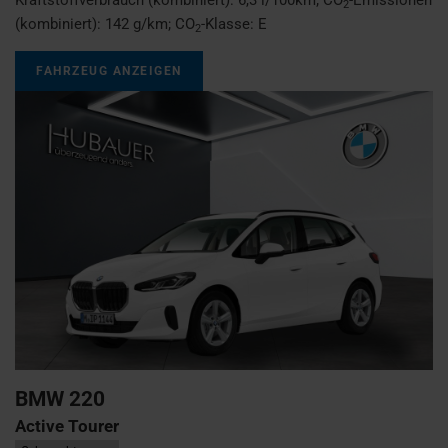
2
(kombiniert):
142 g/km
;
CO
-Klasse:
E
2
FAHRZEUG ANZEIGEN
BMW
220
Active Tourer