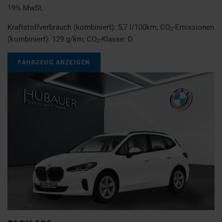
19% MwSt.
Kraftstoffverbrauch (kombiniert):
5,7 l/100km
;
CO
-Emissionen
2
(kombiniert):
129 g/km
;
CO
-Klasse:
D
2
FAHRZEUG ANZEIGEN