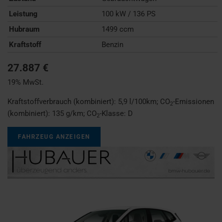
Leistung
100 kW / 136 PS
Hubraum
1499 ccm
Kraftstoff
Benzin
27.887 €
19% MwSt.
Kraftstoffverbrauch (kombiniert):
5,9 l/100km
;
CO
-Emissionen
2
(kombiniert):
135 g/km
;
CO
-Klasse:
D
2
FAHRZEUG ANZEIGEN