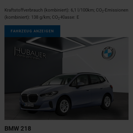
Kraftstoffverbrauch (kombiniert):
6,1 l/100km
;
CO
-Emissionen
2
(kombiniert):
138 g/km
;
CO
-Klasse:
E
2
FAHRZEUG ANZEIGEN
BMW
218