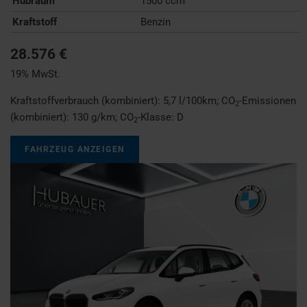
Hubraum
1500 ccm
Kraftstoff
Benzin
28.576 €
19% MwSt.
Kraftstoffverbrauch (kombiniert):
5,7 l/100km
;
CO
-Emissionen
2
(kombiniert):
130 g/km
;
CO
-Klasse:
D
2
FAHRZEUG ANZEIGEN