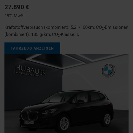
27.890 €
19% MwSt.
Kraftstoffverbrauch (kombiniert):
5,2 l/100km
;
CO
-Emissionen
2
(kombiniert):
135 g/km
;
CO
-Klasse:
D
2
FAHRZEUG ANZEIGEN