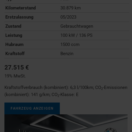
Kilometerstand
30.879 km
Erstzulassung
05/2023
Zustand
Gebrauchtwagen
Leistung
100 kW / 136 PS
Hubraum
1500 ccm
Kraftstoff
Benzin
27.515 €
19% MwSt.
Kraftstoffverbrauch (kombiniert):
6,3 l/100km
;
CO
-Emissionen
2
(kombiniert):
141 g/km
;
CO
-Klasse:
E
2
FAHRZEUG ANZEIGEN