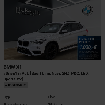
BMW
X1
sDrive18i Aut. [Sport Line, Navi, SHZ, PDC, LED,
Sportsitze]
Gebrauchtwagen
Typ
Pkw
Kilometerstand
99.000 km