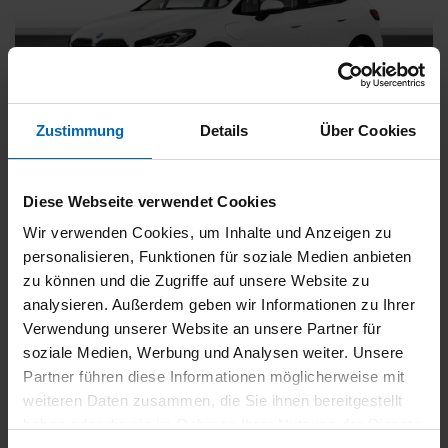
Zustimmung
Details
Über Cookies
BMW
225
xDrive Active Tourer [Navi, RFK, Aktivsitz]
Diese Webseite verwendet Cookies
Gebrauchtwagen
Wir verwenden Cookies, um Inhalte und Anzeigen zu
personalisieren, Funktionen für soziale Medien anbieten
Typ
Pkw
zu können und die Zugriffe auf unsere Website zu
Kilometerstand
54.750 km
analysieren. Außerdem geben wir Informationen zu Ihrer
Erstzulassung
05/2023
Verwendung unserer Website an unsere Partner für
Zustand
Gebrauchtwagen
soziale Medien, Werbung und Analysen weiter. Unsere
Partner führen diese Informationen möglicherweise mit
Leistung
180 kW / 245 PS
weiteren Daten zusammen, die Sie ihnen bereitgestellt
Hubraum
1499 ccm
haben oder die sie im Rahmen Ihrer Nutzung der Dienste
Kraftstoff
Hybrid (Benzin/Elektro)