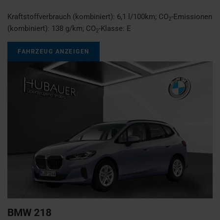
Kraftstoffverbrauch (kombiniert):
6,1 l/100km
;
CO
-Emissionen
2
(kombiniert):
138 g/km
;
CO
-Klasse:
E
2
FAHRZEUG ANZEIGEN
BMW
218