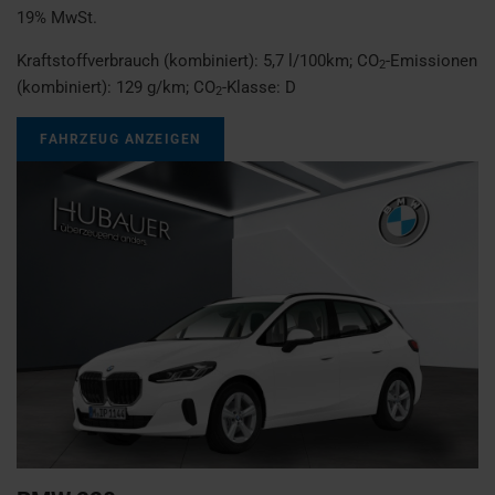
19% MwSt.
Kraftstoffverbrauch (kombiniert):
5,7 l/100km
;
CO
-Emissionen
2
(kombiniert):
129 g/km
;
CO
-Klasse:
D
2
FAHRZEUG ANZEIGEN