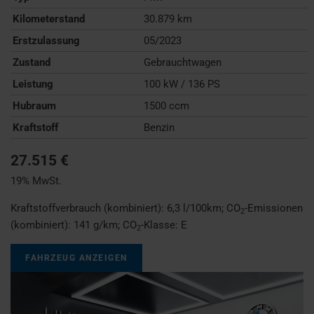
Kilometerstand
30.879 km
Erstzulassung
05/2023
Zustand
Gebrauchtwagen
Leistung
100 kW / 136 PS
Hubraum
1500 ccm
Kraftstoff
Benzin
27.515 €
19% MwSt.
Kraftstoffverbrauch (kombiniert):
6,3 l/100km
;
CO
-Emissionen
2
(kombiniert):
141 g/km
;
CO
-Klasse:
E
2
FAHRZEUG ANZEIGEN