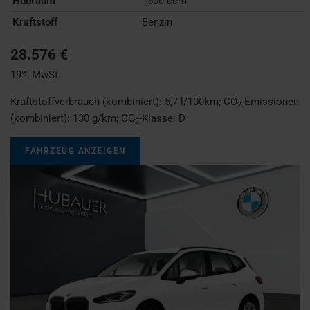
Hubraum
1500 ccm
Kraftstoff
Benzin
28.576 €
19% MwSt.
Kraftstoffverbrauch (kombiniert):
5,7 l/100km
;
CO
-Emissionen
2
(kombiniert):
130 g/km
;
CO
-Klasse:
D
2
FAHRZEUG ANZEIGEN