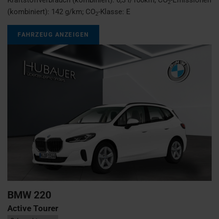
2
(kombiniert):
142 g/km
;
CO
-Klasse:
E
2
FAHRZEUG ANZEIGEN
BMW
220
Active Tourer