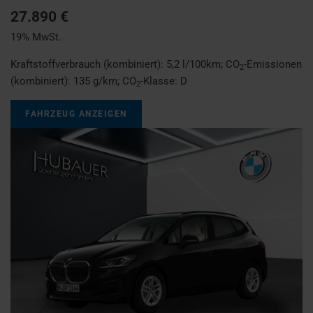
27.890 €
19% MwSt.
Kraftstoffverbrauch (kombiniert):
5,2 l/100km
;
CO
-Emissionen
2
(kombiniert):
135 g/km
;
CO
-Klasse:
D
2
FAHRZEUG ANZEIGEN