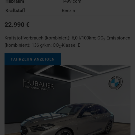
Hubraum
1499 ccm
Kraftstoff
Benzin
22.990 €
Kraftstoffverbrauch (kombiniert):
6,0 l/100km
;
CO
-Emissionen
2
(kombiniert):
136 g/km
;
CO
-Klasse:
E
2
FAHRZEUG ANZEIGEN