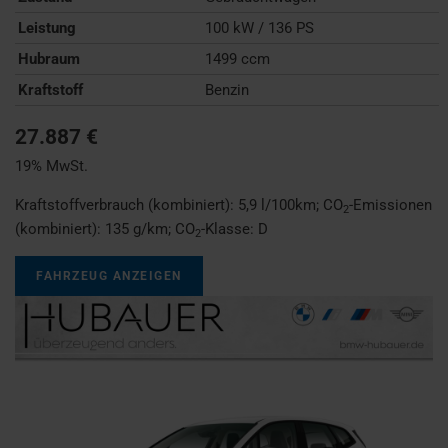
Leistung
100 kW / 136 PS
Hubraum
1499 ccm
Kraftstoff
Benzin
27.887 €
19% MwSt.
Kraftstoffverbrauch (kombiniert):
5,9 l/100km
;
CO
-Emissionen
2
(kombiniert):
135 g/km
;
CO
-Klasse:
D
2
FAHRZEUG ANZEIGEN