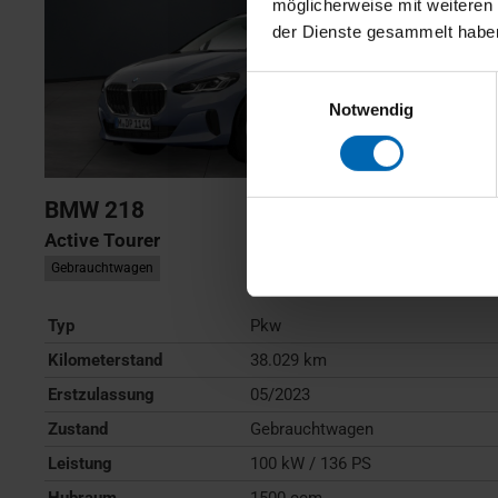
möglicherweise mit weiteren
der Dienste gesammelt habe
Einwilligungsauswahl
Notwendig
BMW
218
Active Tourer
Gebrauchtwagen
Typ
Pkw
Kilometerstand
38.029 km
Erstzulassung
05/2023
Zustand
Gebrauchtwagen
Leistung
100 kW / 136 PS
Hubraum
1500 ccm