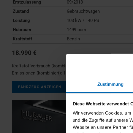
Erstzulassung
09/2018
Zustand
Gebrauchtwagen
Leistung
103 kW / 140 PS
Hubraum
1499 ccm
Kraftstoff
Benzin
18.990 €
Kraftstoffverbrauch (kombiniert):
7,0 l/100km
;
CO
-
2
Emissionen (kombiniert):
159 g/km
;
CO
-Klasse:
F
2
Zustimmung
FAHRZEUG ANZEIGEN
Diese Webseite verwendet 
Wir verwenden Cookies, um I
und die Zugriffe auf unsere 
Website an unsere Partner fü