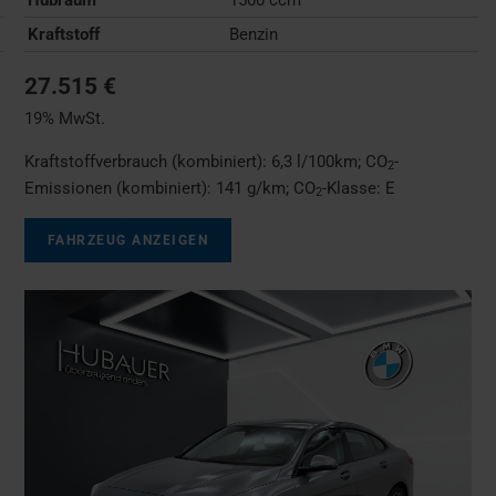
Kraftstoff
Benzin
27.515 €
19% MwSt.
Kraftstoffverbrauch (kombiniert):
6,3 l/100km
;
CO
-
2
Emissionen (kombiniert):
141 g/km
;
CO
-Klasse:
E
2
FAHRZEUG ANZEIGEN