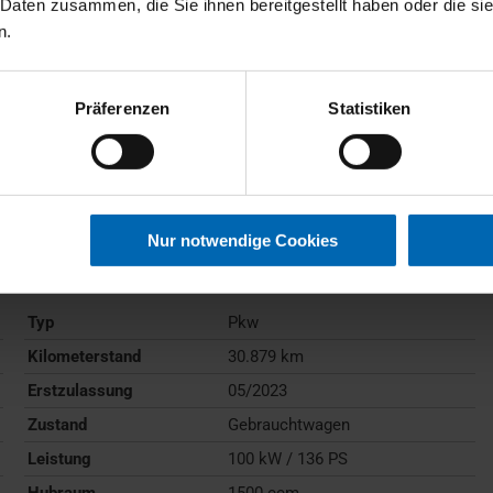
 Daten zusammen, die Sie ihnen bereitgestellt haben oder die s
n.
Präferenzen
Statistiken
BMW
218
Active Tourer
Nur notwendige Cookies
Gebrauchtwagen
Typ
Pkw
Kilometerstand
30.879 km
Erstzulassung
05/2023
Zustand
Gebrauchtwagen
Leistung
100 kW / 136 PS
Hubraum
1500 ccm