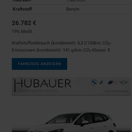
Kraftstoff
Benzin
26.782 €
19% MwSt.
Kraftstoffverbrauch (kombiniert):
6,3 l/100km
;
CO
-
2
Emissionen (kombiniert):
141 g/km
;
CO
-Klasse:
E
2
FAHRZEUG ANZEIGEN