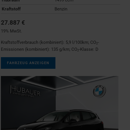
Kraftstoff
Benzin
27.887 €
19% MwSt.
Kraftstoffverbrauch (kombiniert):
5,9 l/100km
;
CO
-
2
Emissionen (kombiniert):
135 g/km
;
CO
-Klasse:
D
2
FAHRZEUG ANZEIGEN