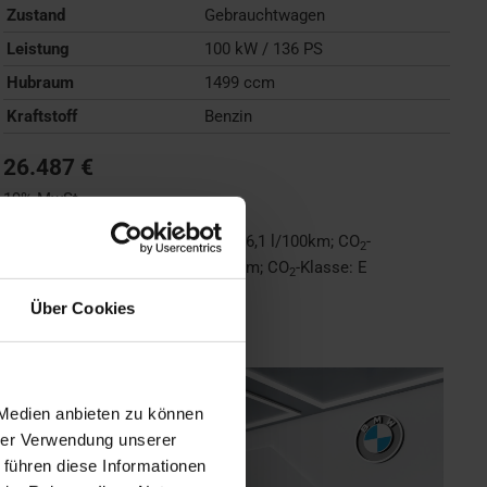
Zustand
Gebrauchtwagen
Leistung
100 kW / 136 PS
Hubraum
1499 ccm
Kraftstoff
Benzin
26.487 €
19% MwSt.
Kraftstoffverbrauch (kombiniert):
6,1 l/100km
;
CO
-
2
Emissionen (kombiniert):
138 g/km
;
CO
-Klasse:
E
2
Über Cookies
FAHRZEUG ANZEIGEN
 Medien anbieten zu können
hrer Verwendung unserer
 führen diese Informationen