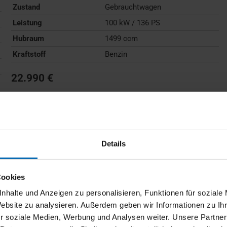
Zustand
Gebrauchtwagen
Leistung
100 kW / 136 PS
Hubraum
1499 ccm
Kraftstoff
Benzin
22.990 €
Kraftstoffverbrauch (kombiniert):
6,0 l/100km
;
CO
-
2
Emissionen (kombiniert):
136 g/km
;
CO
-Klasse:
E
2
FAHRZEUG ANZEIGEN
Details
Cookies
nhalte und Anzeigen zu personalisieren, Funktionen für soziale
Website zu analysieren. Außerdem geben wir Informationen zu I
r soziale Medien, Werbung und Analysen weiter. Unsere Partner