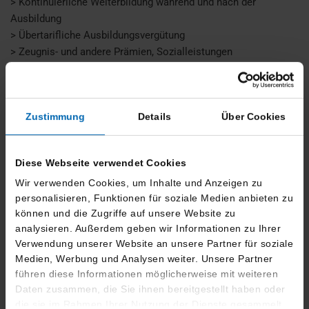
> Kontinuierliche Weiterbildung während und nach der
Ausbildung
> Übertarifliche Ausbildungsvergütung
> Zeugnis- und andere Prämien, Sozialleistungen
> Mitarbeiterrabatt beim Fahrzeugkauf, Reparatur, Teile und
Boutiqueware
Zustimmung
Details
Über Cookies
Diese Webseite verwendet Cookies
Wir verwenden Cookies, um Inhalte und Anzeigen zu
personalisieren, Funktionen für soziale Medien anbieten zu
können und die Zugriffe auf unsere Website zu
Infos zur Bewerbung
.
analysieren. Außerdem geben wir Informationen zu Ihrer
Verwendung unserer Website an unsere Partner für soziale
Diese Daten benötigst du, um dich per E-Mail /
Medien, Werbung und Analysen weiter. Unsere Partner
Kontaktformular zu bewerben:
führen diese Informationen möglicherweise mit weiteren
Daten zusammen, die Sie ihnen bereitgestellt haben oder
> Bewerbungsschreiben
die sie im Rahmen Ihrer Nutzung der Dienste gesammelt