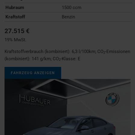
Hubraum
1500 ccm
Kraftstoff
Benzin
27.515 €
19% MwSt.
Kraftstoffverbrauch (kombiniert):
6,3 l/100km
;
CO
-Emissionen
2
(kombiniert):
141 g/km
;
CO
-Klasse:
E
2
FAHRZEUG ANZEIGEN