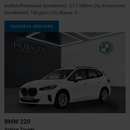
Kraftstoffverbrauch (kombiniert):
5,7 l/100km
;
CO
-Emissionen
2
(kombiniert):
130 g/km
;
CO
-Klasse:
D
2
FAHRZEUG ANZEIGEN
BMW
220
Active Tourer