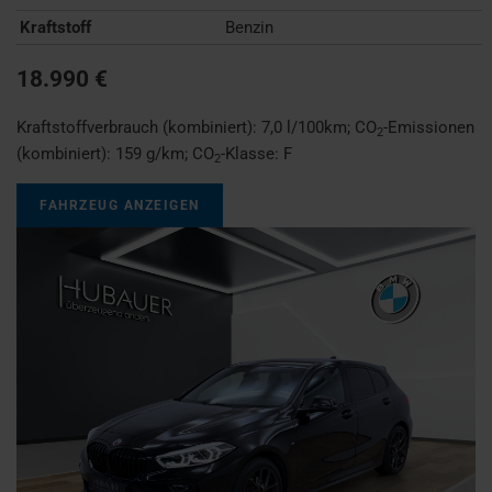
Kraftstoff
Benzin
18.990 €
Kraftstoffverbrauch (kombiniert):
7,0 l/100km
;
CO
-Emissionen
2
(kombiniert):
159 g/km
;
CO
-Klasse:
F
2
FAHRZEUG ANZEIGEN