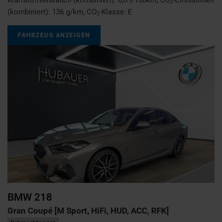
2
(kombiniert):
136 g/km
;
CO
-Klasse:
E
2
FAHRZEUG ANZEIGEN
BMW
218
Gran Coupé [M Sport, HiFi, HUD, ACC, RFK]