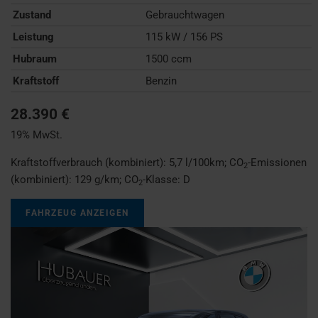
Zustand
Gebrauchtwagen
Leistung
115 kW / 156 PS
Hubraum
1500 ccm
Kraftstoff
Benzin
28.390 €
19% MwSt.
Kraftstoffverbrauch (kombiniert):
5,7 l/100km
;
CO
-Emissionen
2
(kombiniert):
129 g/km
;
CO
-Klasse:
D
2
FAHRZEUG ANZEIGEN