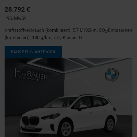
28.792 €
19% MwSt.
Kraftstoffverbrauch (kombiniert):
5,7 l/100km
;
CO
-Emissionen
2
(kombiniert):
130 g/km
;
CO
-Klasse:
D
2
FAHRZEUG ANZEIGEN