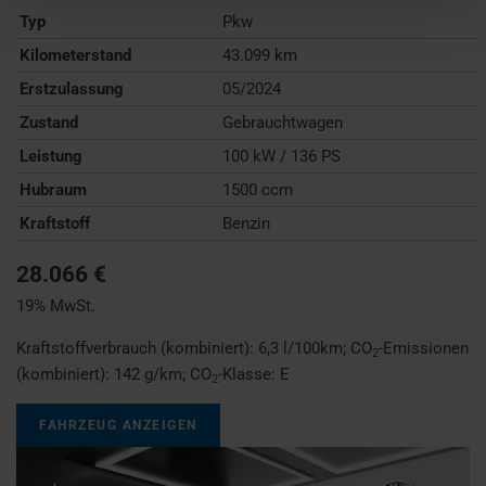
Typ
Pkw
Kilometerstand
43.099 km
Erstzulassung
05/2024
Zustand
Gebrauchtwagen
Leistung
100 kW / 136 PS
Hubraum
1500 ccm
Kraftstoff
Benzin
28.066 €
19% MwSt.
Kraftstoffverbrauch (kombiniert):
6,3 l/100km
;
CO
-Emissionen
2
(kombiniert):
142 g/km
;
CO
-Klasse:
E
2
FAHRZEUG ANZEIGEN