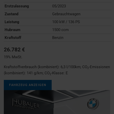
Erstzulassung
05/2023
Zustand
Gebrauchtwagen
Leistung
100 kW / 136 PS
Hubraum
1500 ccm
Kraftstoff
Benzin
26.782 €
19% MwSt.
Kraftstoffverbrauch (kombiniert):
6,3 l/100km
;
CO
-Emissionen
2
(kombiniert):
141 g/km
;
CO
-Klasse:
E
2
FAHRZEUG ANZEIGEN