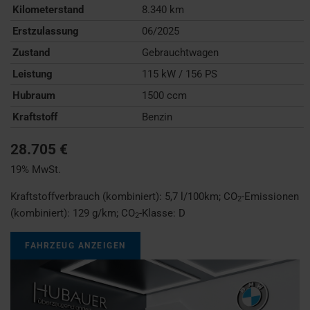
Kilometerstand
8.340 km
Erstzulassung
06/2025
Zustand
Gebrauchtwagen
Leistung
115 kW / 156 PS
Hubraum
1500 ccm
Kraftstoff
Benzin
28.705 €
19% MwSt.
Kraftstoffverbrauch (kombiniert):
5,7 l/100km
;
CO
-Emissionen
2
(kombiniert):
129 g/km
;
CO
-Klasse:
D
2
FAHRZEUG ANZEIGEN