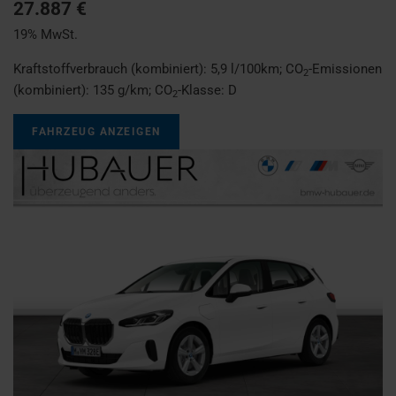
27.887 €
19% MwSt.
Kraftstoffverbrauch (kombiniert):
5,9 l/100km
;
CO
-Emissionen
2
(kombiniert):
135 g/km
;
CO
-Klasse:
D
2
FAHRZEUG ANZEIGEN