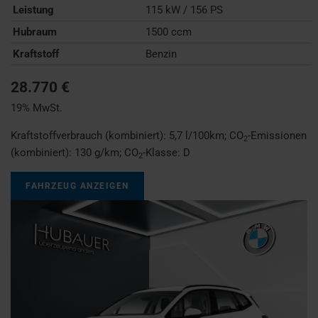
Leistung
115 kW / 156 PS
Hubraum
1500 ccm
Kraftstoff
Benzin
28.770 €
19% MwSt.
Kraftstoffverbrauch (kombiniert):
5,7 l/100km
;
CO
-Emissionen
2
(kombiniert):
130 g/km
;
CO
-Klasse:
D
2
FAHRZEUG ANZEIGEN