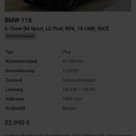
BMW
118
5-Türer [M Sport, LC Prof, RFK, 18 LMR, SHZ]
Gebrauchtwagen
Typ
Pkw
Kilometerstand
41.500 km
Erstzulassung
12/2022
Zustand
Gebrauchtwagen
Leistung
100 kW / 136 PS
Hubraum
1499 ccm
Kraftstoff
Benzin
22.990 €
Kraftstoffverbrauch (kombiniert):
6,0 l/100km
;
CO
-Emissionen