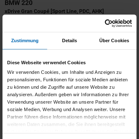
BMW
220
xDrive Gran Coupé [Sport Line, PDC, AHK]
Gebrauchtwagen
Typ
Pkw
Zustimmung
Details
Über Cookies
Kilometerstand
64.400 km
Erstzulassung
06/2022
Diese Webseite verwendet Cookies
Zustand
Gebrauchtwagen
Wir verwenden Cookies, um Inhalte und Anzeigen zu
Leistung
140 kW / 190 PS
personalisieren, Funktionen für soziale Medien anbieten
Hubraum
1995 ccm
zu können und die Zugriffe auf unsere Website zu
Kraftstoff
Diesel
analysieren. Außerdem geben wir Informationen zu Ihrer
Verwendung unserer Website an unsere Partner für
27.890 €
soziale Medien, Werbung und Analysen weiter. Unsere
19% MwSt.
Partner führen diese Informationen möglicherweise mit
weiteren Daten zusammen, die Sie ihnen bereitgestellt
Kraftstoffverbrauch (kombiniert):
5,2 l/100km
;
CO
-Emissionen
2
haben oder die sie im Rahmen Ihrer Nutzung der Dienste
(kombiniert):
135 g/km
;
CO
-Klasse:
D
2