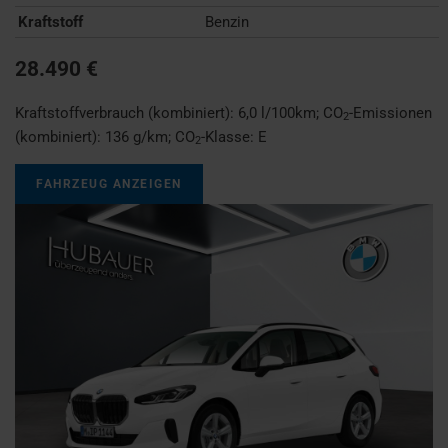
Kraftstoff
Benzin
28.490 €
Kraftstoffverbrauch (kombiniert):
6,0 l/100km
;
CO
-Emissionen
2
(kombiniert):
136 g/km
;
CO
-Klasse:
E
2
FAHRZEUG ANZEIGEN