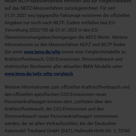
neuen WLTP-Messverfahrens ermittelt und zur Vergleichbarkeit
auf das NEFZ-Messverfahren zurückgerechnet. Für seit
01.01.2021 neu typgeprüfte Fahrzeuge existieren die offiziellen
Angaben nur noch nach WLTP. Zudem entfallen laut EU-
Verordnung 2022/195 ab 01.01.2023 in den EG-
Übereinstimmungsbescheinigungen die NEFZ-Werte. Weitere
Informationen zu den Messverfahren NEFZ und WLTP finden
Sie unter
www.bmw.de/wltp
sowie eine Vergleichstabelle zu
Kraftstoffverbrauch, CO2-Emissionen, Stromverbrauch und
elektrischer Reichweite aller aktuellen BMW Modelle unter
www.bmw.de/nefz-wltp-vergleich
.
Weitere Informationen zum offiziellen Kraftstoffverbrauch und
den offiziellen spezifischen CO2-Emissionen neuer
Personenkraftwagen können dem ‚Leitfaden über den
Kraftstoffverbrauch, die CO2-Emissionen und den
Stromverbrauch neuer Personenkraftwagen‘ entnommen
werden, der an allen Verkaufsstellen, bei der Deutschen
Automobil Treuhand GmbH (DAT), Hellmuth-Hirth-Str. 1, 73760