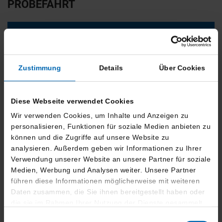
PROBEFAHRT
Kontaktformular
Zustimmung
Details
Über Cookies
+49 (0)871 – 78064029
Diese Webseite verwendet Cookies
KONTAKT &
Wir verwenden Cookies, um Inhalte und Anzeigen zu
ADRESSE
personalisieren, Funktionen für soziale Medien anbieten zu
können und die Zugriffe auf unsere Website zu
analysieren. Außerdem geben wir Informationen zu Ihrer
Hubauer GmbH
Verwendung unserer Website an unsere Partner für soziale
Ingolstädter Str. 19
Medien, Werbung und Analysen weiter. Unsere Partner
84030 Landshut
führen diese Informationen möglicherweise mit weiteren
Daten zusammen, die Sie ihnen bereitgestellt haben oder
die sie im Rahmen Ihrer Nutzung der Dienste gesammelt
ÖFFNUNGSZEITEN
haben.
Einwilligungsauswahl