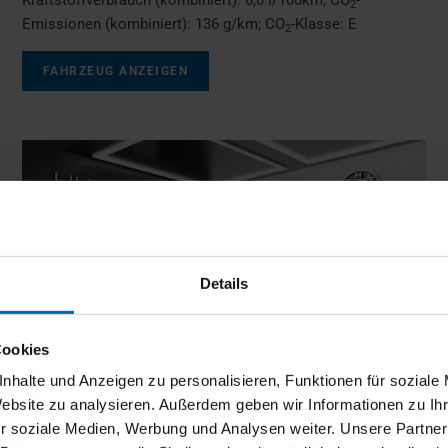
2
Emissionen (kombiniert):
136 g/km
;
CO
-Klasse:
E
2
FAHRZEUG ANZEIGEN
Details
Cookies
nhalte und Anzeigen zu personalisieren, Funktionen für soziale
Website zu analysieren. Außerdem geben wir Informationen zu I
r soziale Medien, Werbung und Analysen weiter. Unsere Partner
BMW
218