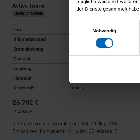
möglicherweise mit weiteren
Active Tourer
der Dienste gesammelt habe
Gebrauchtwagen
Einwilligungsauswahl
Typ
Pkw
Notwendig
Kilometerstand
38.029 km
Erstzulassung
05/2023
Zustand
Gebrauchtwagen
Leistung
100 kW / 136 PS
Hubraum
1500 ccm
Kraftstoff
Benzin
26.782 €
19% MwSt.
Kraftstoffverbrauch (kombiniert):
6,3 l/100km
;
CO
-
2
Emissionen (kombiniert):
141 g/km
;
CO
-Klasse:
E
2