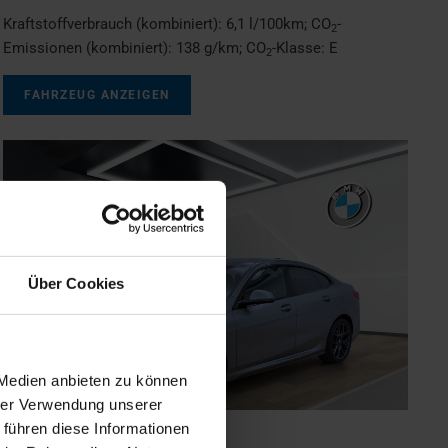
Kraftstoffverbrauch (kombiniert):
6,1 l/100km
;
CO
-
2
Emissionen (kombiniert):
138 g/km
;
CO
-Klasse:
E
2
FAHRZEUG ANZEIGEN
Über Cookies
 Medien anbieten zu können
hrer Verwendung unserer
 führen diese Informationen
BMW
218