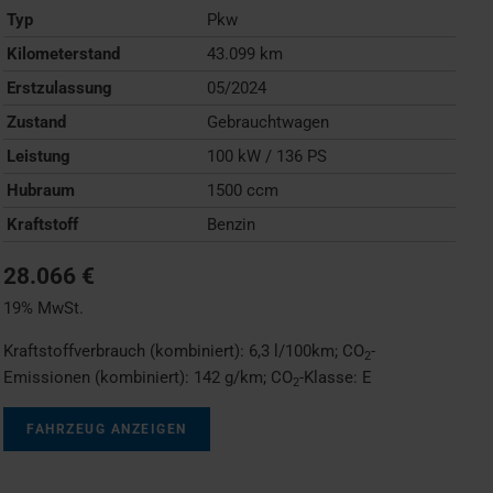
Typ
Pkw
Kilometerstand
43.099 km
Erstzulassung
05/2024
Zustand
Gebrauchtwagen
Leistung
100 kW / 136 PS
Hubraum
1500 ccm
Kraftstoff
Benzin
28.066 €
19% MwSt.
Kraftstoffverbrauch (kombiniert):
6,3 l/100km
;
CO
-
2
Emissionen (kombiniert):
142 g/km
;
CO
-Klasse:
E
2
FAHRZEUG ANZEIGEN