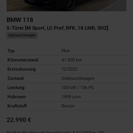
BMW
118
5-Türer [M Sport, LC Prof, RFK, 18 LMR, SHZ]
Gebrauchtwagen
Typ
Pkw
Kilometerstand
41.500 km
Erstzulassung
12/2022
Zustand
Gebrauchtwagen
Leistung
100 kW / 136 PS
Hubraum
1499 ccm
Kraftstoff
Benzin
22.990 €
Kraftstoffverbrauch (kombiniert):
6,0 l/100km
;
CO
-