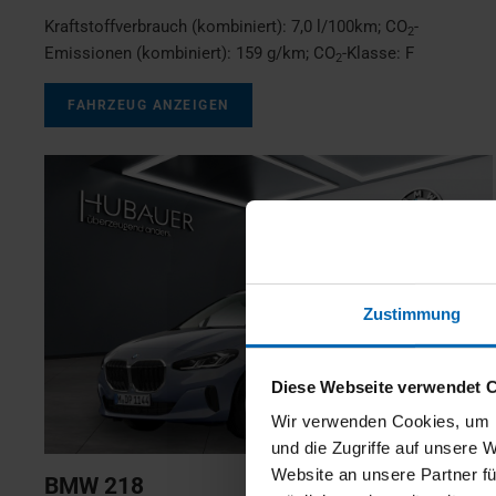
Kraftstoffverbrauch (kombiniert):
7,0 l/100km
;
CO
-
2
Emissionen (kombiniert):
159 g/km
;
CO
-Klasse:
F
2
FAHRZEUG ANZEIGEN
Zustimmung
Diese Webseite verwendet 
Wir verwenden Cookies, um I
und die Zugriffe auf unsere 
Website an unsere Partner fü
BMW
218