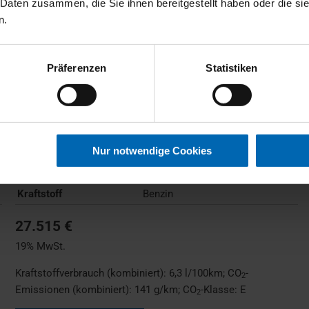
 Daten zusammen, die Sie ihnen bereitgestellt haben oder die s
Active Tourer
n.
Gebrauchtwagen
Typ
Pkw
Präferenzen
Statistiken
Kilometerstand
30.879 km
Erstzulassung
05/2023
Zustand
Gebrauchtwagen
Leistung
100 kW / 136 PS
Nur notwendige Cookies
Hubraum
1500 ccm
Kraftstoff
Benzin
27.515 €
19% MwSt.
Kraftstoffverbrauch (kombiniert):
6,3 l/100km
;
CO
-
2
Emissionen (kombiniert):
141 g/km
;
CO
-Klasse:
E
2