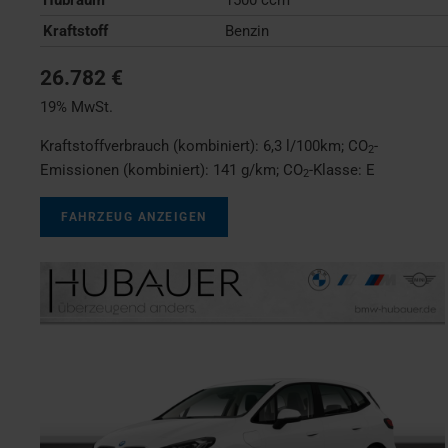
Kraftstoff
Benzin
26.782 €
19% MwSt.
Kraftstoffverbrauch (kombiniert):
6,3 l/100km
;
CO
-
2
Emissionen (kombiniert):
141 g/km
;
CO
-Klasse:
E
2
FAHRZEUG ANZEIGEN