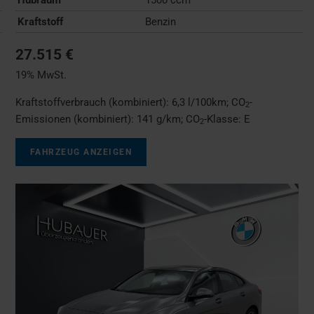
Kraftstoff
Benzin
27.515 €
19% MwSt.
Kraftstoffverbrauch (kombiniert):
6,3 l/100km
;
CO
-
2
Emissionen (kombiniert):
141 g/km
;
CO
-Klasse:
E
2
FAHRZEUG ANZEIGEN