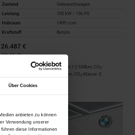
Zustand
Gebrauchtwagen
Leistung
100 kW / 136 PS
Hubraum
1499 ccm
Kraftstoff
Benzin
26.487 €
19% MwSt.
Kraftstoffverbrauch (kombiniert):
6,1 l/100km
;
CO
-
2
Emissionen (kombiniert):
138 g/km
;
CO
-Klasse:
E
2
Über Cookies
FAHRZEUG ANZEIGEN
 Medien anbieten zu können
hrer Verwendung unserer
 führen diese Informationen