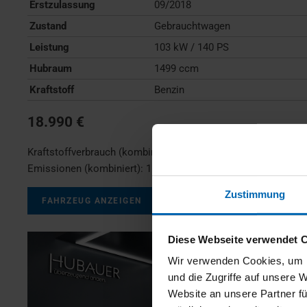
Erstzulassung
09/2018
Zustand
Gebrauchtwagen
Leistung
103 kW / 140 PS
Hubraum
1499 ccm
Kraftstoff
Benzin
18.990 €
Kraftstoffverbrauch (kombiniert):
7,0 l/100km
;
CO
-
2
Emissionen (kombiniert):
159 g/km
;
CO
-Klasse:
F
2
Zustimmung
FAHRZEUG ANZEIGEN
Diese Webseite verwendet 
Wir verwenden Cookies, um I
und die Zugriffe auf unsere 
Website an unsere Partner fü