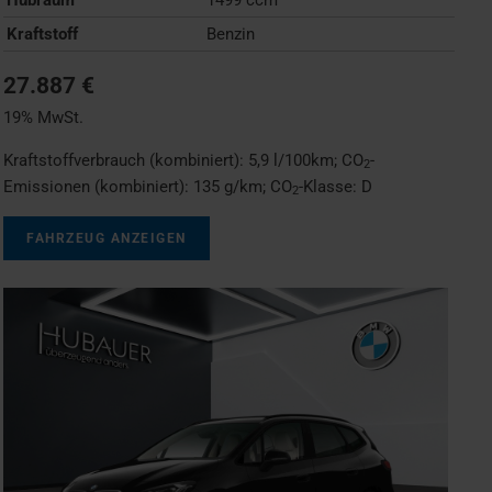
Kraftstoff
Benzin
27.887 €
19% MwSt.
Kraftstoffverbrauch (kombiniert):
5,9 l/100km
;
CO
-
2
Emissionen (kombiniert):
135 g/km
;
CO
-Klasse:
D
2
FAHRZEUG ANZEIGEN