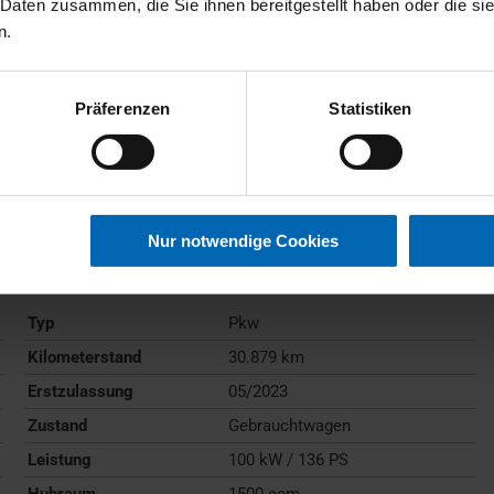
 Daten zusammen, die Sie ihnen bereitgestellt haben oder die s
n.
Präferenzen
Statistiken
BMW
218
Active Tourer
Nur notwendige Cookies
Gebrauchtwagen
Typ
Pkw
Kilometerstand
30.879 km
Erstzulassung
05/2023
Zustand
Gebrauchtwagen
Leistung
100 kW / 136 PS
Hubraum
1500 ccm