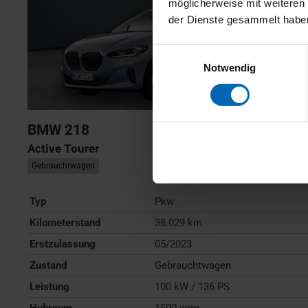
möglicherweise mit weiteren
der Dienste gesammelt habe
Einwilligungsauswahl
Notwendig
BMW
218
Active Tourer
Gebrauchtwagen
Typ
Pkw
Kilometerstand
38.029 km
Erstzulassung
05/2023
Zustand
Gebrauchtwagen
Leistung
100 kW / 136 PS
Hubraum
1500 ccm