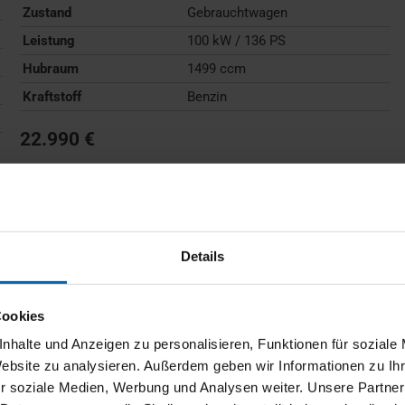
Zustand
Gebrauchtwagen
Leistung
100 kW / 136 PS
Hubraum
1499 ccm
Kraftstoff
Benzin
22.990 €
Kraftstoffverbrauch (kombiniert):
6,0 l/100km
;
CO
-
2
Emissionen (kombiniert):
136 g/km
;
CO
-Klasse:
E
2
FAHRZEUG ANZEIGEN
Details
Cookies
nhalte und Anzeigen zu personalisieren, Funktionen für soziale
Website zu analysieren. Außerdem geben wir Informationen zu I
r soziale Medien, Werbung und Analysen weiter. Unsere Partner