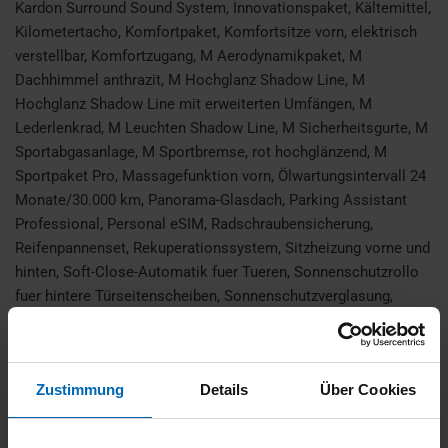
Kardon Surround Sound System, Innovationspaket, Kältemittel,
Kilometertacho, Komfortpaket, Komfortsitze vorn, elektrisch
verstellbar, Komfortzugang, M Aerodynamikpaket, M
Dachhimmel anthrazit, M Hochglanz Shadow Line, M
Hochglanz Shadow Line mit erweiterten Umfängen, M
Lederlenkrad, M Leuchten Shadow Line, M Sicherheitsgurte, M
Sportabgasanlage, M Sportbremse, rot hochglänzend, M
Sportpaket Pro, Massagefunktion vorn, Ölwartungsintervall 24
Monate/30.000 km, Panorama-Glasdach, Parking Assistant
Professional, Personal eSIM, Radschraubensicherung,
Reifenpannenset, Rekuperationssystem, Sitzheizung vorne und
hinten, Soft-Close-Automatik fuer Tueren, Sonnenschutzrollo
fuer hintere Türseitenscheiben, Sonnenschutzverglasung,
Sprachversion Deutsch, Standheizung, Teleservices, Travel &
Comfort System, Travel Paket, Versandschutzpaket,
Wärmekomfort Paket vorne, Warndreieck, BEI DIESEM
Zustimmung
Details
Über Cookies
FAHRZEUG HANDELT ES SICH UM EIN BESTELLFAHRZEUG
DER BMW AG. DAS ANGEBOTENE FAHRZEUG BEFINDET
SICH NICHT BEI UNS VOR ORT, SONDERN IN EINEM