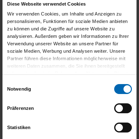
Diese Webseite verwendet Cookies
ZENTRALLAGER. IRRTUM UND ZWISCHENVERKAUF
VORBEHALTEN! Bitte kontaktieren Sie uns damit wir die
Wir verwenden Cookies, um Inhalte und Anzeigen zu
Verfügbarkeit dieses Fahrzeugs überprüfen können. Vielen
personalisieren, Funktionen für soziale Medien anbieten
Dank.
zu können und die Zugriffe auf unsere Website zu
analysieren. Außerdem geben wir Informationen zu Ihrer
Verwendung unserer Website an unsere Partner für
Finanzierung
soziale Medien, Werbung und Analysen weiter. Unsere
Partner führen diese Informationen möglicherweise mit
weiteren Daten zusammen, die Sie ihnen bereitgestellt
1027,- €
36 Monate
13.122,- €
haben oder die sie im Rahmen Ihrer Nutzung der Dienste
mtl. Rate
Laufzeit
Anzahlung
gesammelt haben.
Einwilligungsauswahl
Notwendig
81.423,- €
74.355,- €
45.488,- €
Darlehensgesamtbetrag
Nettodarlehensbetrag
Schlussrate
Präferenzen
Bearbeitungsgebühr
0.00,-
Effektiver Jahreszins
3.92 %
Statistiken
Sollzinssatz p.A.
3.99 %
BMW Bank GmbH -