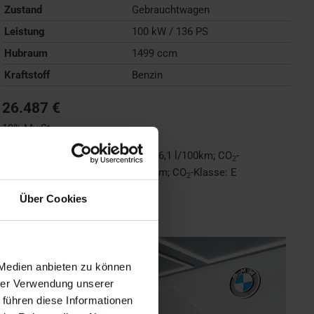
Zustand
Gebrauchtwagen
Leistung
100 kW / 136 PS
Hubraum
1499 ccm
Kraftstoff
Benzin
26.487 €
19% MwSt.
Kraftstoffverbrauch (kombiniert):
6,1 l/100km
;
CO
-
2
Emissionen (kombiniert):
138 g/km
;
CO
-Klasse:
E
2
Über Cookies
FAHRZEUG ANZEIGEN
 Medien anbieten zu können
hrer Verwendung unserer
 führen diese Informationen