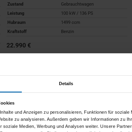
Zustand
Gebrauchtwagen
Leistung
100 kW / 136 PS
Hubraum
1499 ccm
Kraftstoff
Benzin
22.990 €
Kraftstoffverbrauch (kombiniert):
6,0 l/100km
;
CO
-
2
Emissionen (kombiniert):
136 g/km
;
CO
-Klasse:
E
2
FAHRZEUG ANZEIGEN
Details
Cookies
nhalte und Anzeigen zu personalisieren, Funktionen für soziale
Website zu analysieren. Außerdem geben wir Informationen zu I
r soziale Medien, Werbung und Analysen weiter. Unsere Partner