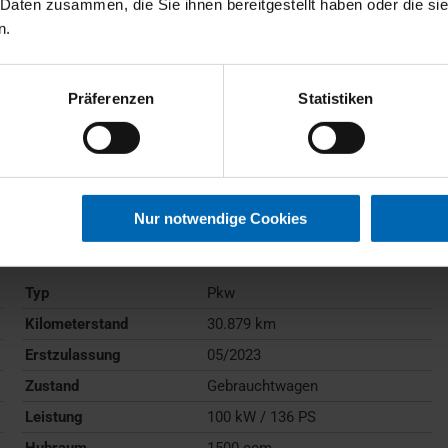
 Daten zusammen, die Sie ihnen bereitgestellt haben oder die s
n.
Präferenzen
Statistiken
BMW
218
Active Tourer
Nur notwendige Cookies
Gebrauchtwagen
Typ
Pkw
Kilometerstand
30.879 km
Erstzulassung
05/2023
Zustand
Gebrauchtwagen
Leistung
100 kW / 136 PS
Hubraum
1500 ccm