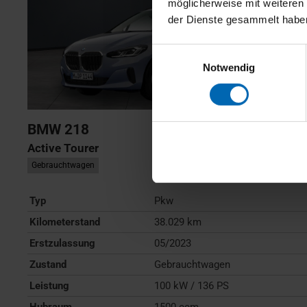
möglicherweise mit weiteren
der Dienste gesammelt habe
Einwilligungsauswahl
Notwendig
BMW
218
Active Tourer
Gebrauchtwagen
Typ
Pkw
Kilometerstand
38.029 km
Erstzulassung
05/2023
Zustand
Gebrauchtwagen
Leistung
100 kW / 136 PS
Hubraum
1500 ccm