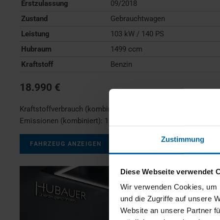
Erstzulassung
09/2018
Zustand
Gebrauchtwagen
Leistung
103 kW / 140 PS
Hubraum
1499 ccm
Kraftstoff
Benzin
18.990 €
Kraftstoffverbrauch (kombiniert):
7,0 l/100km
;
CO
-
2
Emissionen (kombiniert):
159 g/km
;
CO
-Klasse:
F
2
Zustimmung
FAHRZEUG ANZEIGEN
Diese Webseite verwendet 
Wir verwenden Cookies, um I
und die Zugriffe auf unsere 
Website an unsere Partner fü