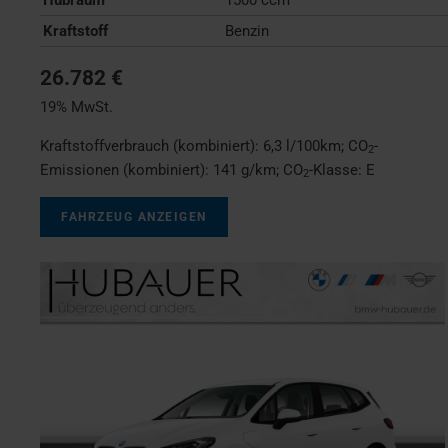
Kraftstoff
Benzin
26.782 €
19% MwSt.
Kraftstoffverbrauch (kombiniert):
6,3 l/100km
;
CO
-
2
Emissionen (kombiniert):
141 g/km
;
CO
-Klasse:
E
2
FAHRZEUG ANZEIGEN