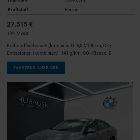
Kraftstoff
Benzin
27.515 €
19% MwSt.
Kraftstoffverbrauch (kombiniert):
6,3 l/100km
;
CO
-
2
Emissionen (kombiniert):
141 g/km
;
CO
-Klasse:
E
2
FAHRZEUG ANZEIGEN