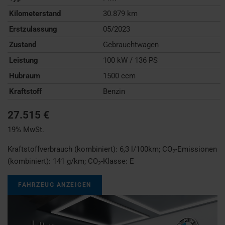
Kilometerstand
30.879 km
Erstzulassung
05/2023
Zustand
Gebrauchtwagen
Leistung
100 kW / 136 PS
Hubraum
1500 ccm
Kraftstoff
Benzin
27.515 €
19% MwSt.
Kraftstoffverbrauch (kombiniert):
6,3 l/100km
;
CO
-Emissionen
2
(kombiniert):
141 g/km
;
CO
-Klasse:
E
2
FAHRZEUG ANZEIGEN