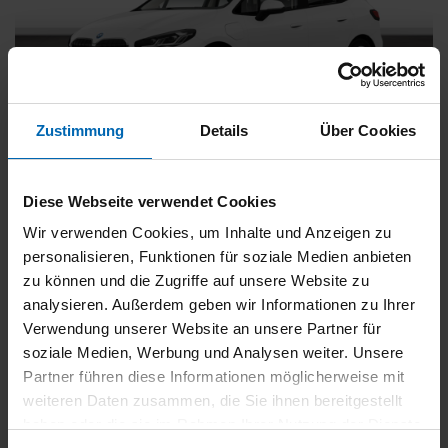
Zustimmung
Details
Über Cookies
BMW
225
xDrive Active Tourer [Navi, RFK, Aktivsitz]
Diese Webseite verwendet Cookies
Gebrauchtwagen
Wir verwenden Cookies, um Inhalte und Anzeigen zu
personalisieren, Funktionen für soziale Medien anbieten
Typ
Pkw
zu können und die Zugriffe auf unsere Website zu
Kilometerstand
54.750 km
analysieren. Außerdem geben wir Informationen zu Ihrer
Erstzulassung
05/2023
Verwendung unserer Website an unsere Partner für
Zustand
Gebrauchtwagen
soziale Medien, Werbung und Analysen weiter. Unsere
Partner führen diese Informationen möglicherweise mit
Leistung
180 kW / 245 PS
weiteren Daten zusammen, die Sie ihnen bereitgestellt
Hubraum
1499 ccm
haben oder die sie im Rahmen Ihrer Nutzung der Dienste
Kraftstoff
Hybrid (Benzin/Elektro)