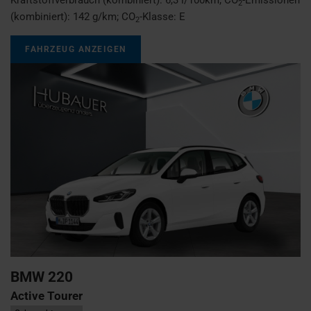
2
(kombiniert):
142 g/km
;
CO
-Klasse:
E
2
FAHRZEUG ANZEIGEN
BMW
220
Active Tourer