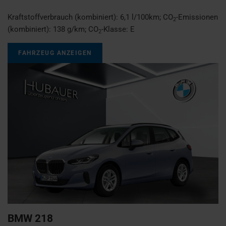
Kraftstoffverbrauch (kombiniert):
6,1 l/100km
;
CO
-Emissionen
2
(kombiniert):
138 g/km
;
CO
-Klasse:
E
2
FAHRZEUG ANZEIGEN
BMW
218