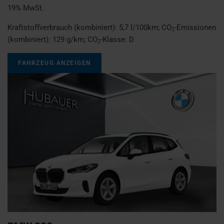
19% MwSt.
Kraftstoffverbrauch (kombiniert):
5,7 l/100km
;
CO
-Emissionen
2
(kombiniert):
129 g/km
;
CO
-Klasse:
D
2
FAHRZEUG ANZEIGEN