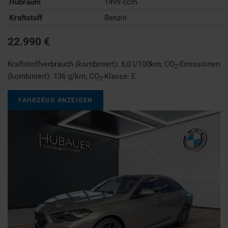
Hubraum
1499 ccm
Kraftstoff
Benzin
22.990 €
Kraftstoffverbrauch (kombiniert):
6,0 l/100km
;
CO
-Emissionen
2
(kombiniert):
136 g/km
;
CO
-Klasse:
E
2
FAHRZEUG ANZEIGEN