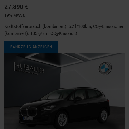
27.890 €
19% MwSt.
Kraftstoffverbrauch (kombiniert):
5,2 l/100km
;
CO
-Emissionen
2
(kombiniert):
135 g/km
;
CO
-Klasse:
D
2
FAHRZEUG ANZEIGEN