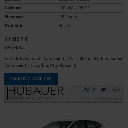
Leistung
100 kW / 136 PS
Hubraum
1499 ccm
Kraftstoff
Benzin
27.887 €
19% MwSt.
Kraftstoffverbrauch (kombiniert):
5,9 l/100km
;
CO
-Emissionen
2
(kombiniert):
135 g/km
;
CO
-Klasse:
D
2
FAHRZEUG ANZEIGEN