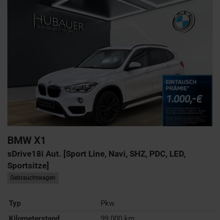
BMW
X1
sDrive18i Aut. [Sport Line, Navi, SHZ, PDC, LED,
Sportsitze]
Gebrauchtwagen
Typ
Pkw
Kilometerstand
99.000 km