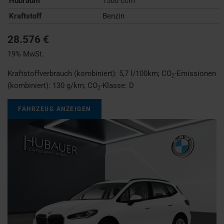
Hubraum
1500 ccm
Kraftstoff
Benzin
28.576 €
19% MwSt.
Kraftstoffverbrauch (kombiniert):
5,7 l/100km
;
CO
-Emissionen
2
(kombiniert):
130 g/km
;
CO
-Klasse:
D
2
FAHRZEUG ANZEIGEN