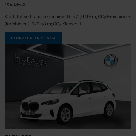
19% MwSt.
Kraftstoffverbrauch (kombiniert):
5,7 l/100km
;
CO
-Emissionen
2
(kombiniert):
129 g/km
;
CO
-Klasse:
D
2
FAHRZEUG ANZEIGEN