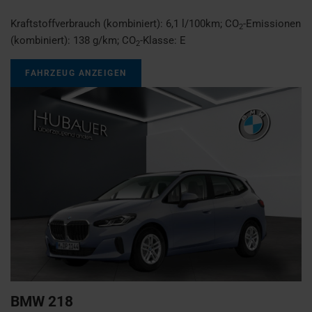
Kraftstoffverbrauch (kombiniert):
6,1 l/100km
;
CO
-Emissionen
2
(kombiniert):
138 g/km
;
CO
-Klasse:
E
2
FAHRZEUG ANZEIGEN
BMW
218