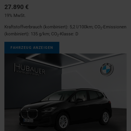
27.890 €
19% MwSt.
Kraftstoffverbrauch (kombiniert):
5,2 l/100km
;
CO
-Emissionen
2
(kombiniert):
135 g/km
;
CO
-Klasse:
D
2
FAHRZEUG ANZEIGEN