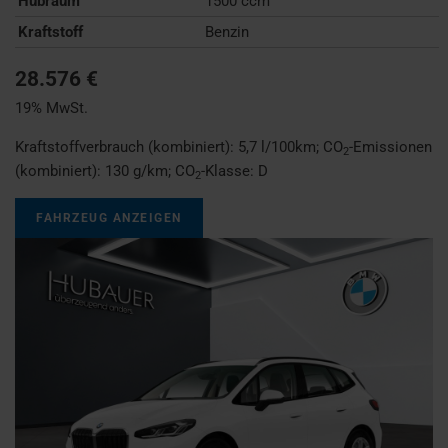
Hubraum
1500 ccm
Kraftstoff
Benzin
28.576 €
19% MwSt.
Kraftstoffverbrauch (kombiniert):
5,7 l/100km
;
CO
-Emissionen
2
(kombiniert):
130 g/km
;
CO
-Klasse:
D
2
FAHRZEUG ANZEIGEN