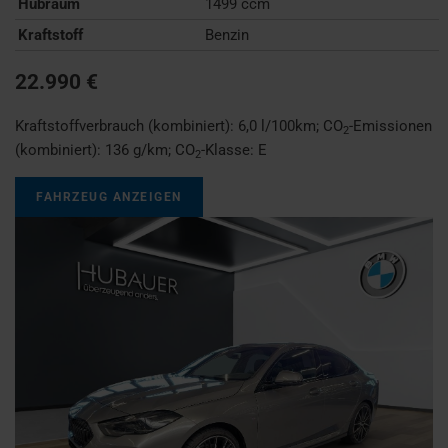
Hubraum
1499 ccm
Kraftstoff
Benzin
22.990 €
Kraftstoffverbrauch (kombiniert):
6,0 l/100km
;
CO
-Emissionen
2
(kombiniert):
136 g/km
;
CO
-Klasse:
E
2
FAHRZEUG ANZEIGEN