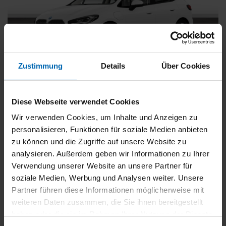
Zustimmung
Details
Über Cookies
BMW
225
xDrive Active Tourer [Navi, RFK, Aktivsitz]
Diese Webseite verwendet Cookies
Gebrauchtwagen
Wir verwenden Cookies, um Inhalte und Anzeigen zu
personalisieren, Funktionen für soziale Medien anbieten
Typ
Pkw
zu können und die Zugriffe auf unsere Website zu
Kilometerstand
54.750 km
analysieren. Außerdem geben wir Informationen zu Ihrer
Erstzulassung
05/2023
Verwendung unserer Website an unsere Partner für
Zustand
Gebrauchtwagen
soziale Medien, Werbung und Analysen weiter. Unsere
Partner führen diese Informationen möglicherweise mit
Leistung
180 kW / 245 PS
weiteren Daten zusammen, die Sie ihnen bereitgestellt
Hubraum
1499 ccm
haben oder die sie im Rahmen Ihrer Nutzung der Dienste
Kraftstoff
Hybrid (Benzin/Elektro)