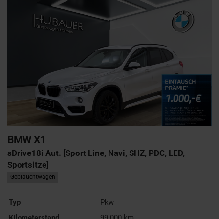
BMW
X1
sDrive18i Aut. [Sport Line, Navi, SHZ, PDC, LED,
Sportsitze]
Gebrauchtwagen
Typ
Pkw
Kilometerstand
99.000 km