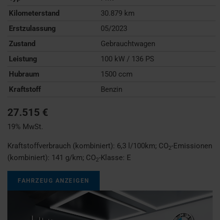
Kilometerstand
30.879 km
Erstzulassung
05/2023
Zustand
Gebrauchtwagen
Leistung
100 kW / 136 PS
Hubraum
1500 ccm
Kraftstoff
Benzin
27.515 €
19% MwSt.
Kraftstoffverbrauch (kombiniert):
6,3 l/100km
;
CO
-Emissionen
2
(kombiniert):
141 g/km
;
CO
-Klasse:
E
2
FAHRZEUG ANZEIGEN