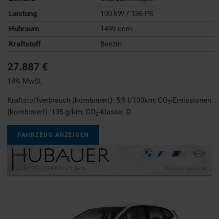
Leistung
100 kW / 136 PS
Hubraum
1499 ccm
Kraftstoff
Benzin
27.887 €
19% MwSt.
Kraftstoffverbrauch (kombiniert):
5,9 l/100km
;
CO
-Emissionen
2
(kombiniert):
135 g/km
;
CO
-Klasse:
D
2
FAHRZEUG ANZEIGEN