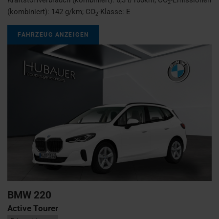
2
(kombiniert):
142 g/km
;
CO
-Klasse:
E
2
FAHRZEUG ANZEIGEN
BMW
220
Active Tourer