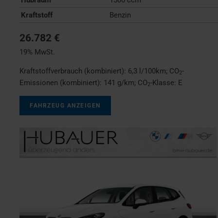
Kraftstoff
Benzin
26.782 €
19% MwSt.
Kraftstoffverbrauch (kombiniert):
6,3 l/100km
;
CO
-
2
Emissionen (kombiniert):
141 g/km
;
CO
-Klasse:
E
2
FAHRZEUG ANZEIGEN