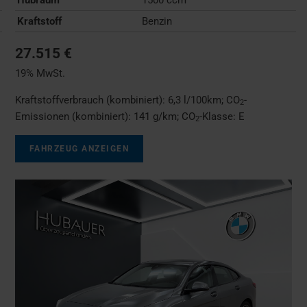
Kraftstoff
Benzin
27.515 €
19% MwSt.
Kraftstoffverbrauch (kombiniert):
6,3 l/100km
;
CO
-
2
Emissionen (kombiniert):
141 g/km
;
CO
-Klasse:
E
2
FAHRZEUG ANZEIGEN