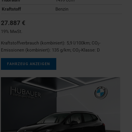
Kraftstoff
Benzin
27.887 €
19% MwSt.
Kraftstoffverbrauch (kombiniert):
5,9 l/100km
;
CO
-
2
Emissionen (kombiniert):
135 g/km
;
CO
-Klasse:
D
2
FAHRZEUG ANZEIGEN