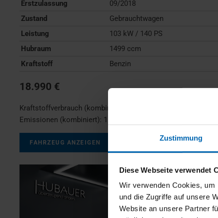
Erstzulassung
09/2018
Zustand
Gebrauchtwagen
Leistung
103 kW / 140 PS
Hubraum
1499 ccm
Kraftstoff
Benzin
18.990 €
Kraftstoffverbrauch (kombiniert):
7,0 l/100km
;
CO
-
2
Emissionen (kombiniert):
159 g/km
;
CO
-Klasse:
F
2
Zustimmung
FAHRZEUG ANZEIGEN
Diese Webseite verwendet 
Wir verwenden Cookies, um I
und die Zugriffe auf unsere 
Website an unsere Partner fü