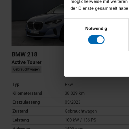
möglicherweise mit weiteren
der Dienste gesammelt habe
Einwilligungsauswahl
Notwendig
BMW
218
Active Tourer
Gebrauchtwagen
Typ
Pkw
Kilometerstand
38.029 km
Erstzulassung
05/2023
Zustand
Gebrauchtwagen
Leistung
100 kW / 136 PS
Hubraum
1500 ccm