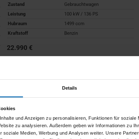
Zustand
Gebrauchtwagen
Leistung
100 kW / 136 PS
Hubraum
1499 ccm
Kraftstoff
Benzin
22.990 €
Kraftstoffverbrauch (kombiniert):
6,0 l/100km
;
CO
-
2
Emissionen (kombiniert):
136 g/km
;
CO
-Klasse:
E
2
FAHRZEUG ANZEIGEN
Details
Cookies
nhalte und Anzeigen zu personalisieren, Funktionen für soziale
Website zu analysieren. Außerdem geben wir Informationen zu I
r soziale Medien, Werbung und Analysen weiter. Unsere Partner