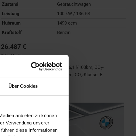
Zustand
Gebrauchtwagen
Leistung
100 kW / 136 PS
Hubraum
1499 ccm
Kraftstoff
Benzin
26.487 €
19% MwSt.
Kraftstoffverbrauch (kombiniert):
6,1 l/100km
;
CO
-
2
Emissionen (kombiniert):
138 g/km
;
CO
-Klasse:
E
2
Über Cookies
FAHRZEUG ANZEIGEN
 Medien anbieten zu können
hrer Verwendung unserer
 führen diese Informationen