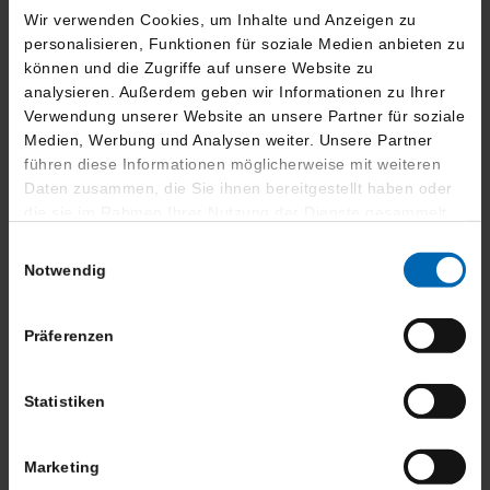
Dank.
Wir verwenden Cookies, um Inhalte und Anzeigen zu
personalisieren, Funktionen für soziale Medien anbieten zu
können und die Zugriffe auf unsere Website zu
analysieren. Außerdem geben wir Informationen zu Ihrer
Finanzierung
Verwendung unserer Website an unsere Partner für soziale
Medien, Werbung und Analysen weiter. Unsere Partner
führen diese Informationen möglicherweise mit weiteren
760,- €
36 Monate
11.018,- €
Daten zusammen, die Sie ihnen bereitgestellt haben oder
mtl. Rate
Laufzeit
Anzahlung
die sie im Rahmen Ihrer Nutzung der Dienste gesammelt
haben.
66.992,- €
62.433,- €
40.398,- €
Einwilligungsauswahl
Notwendig
Darlehensgesamtbetrag
Nettodarlehensbetrag
Schlussrate
Bearbeitungsgebühr
0.00,-
Präferenzen
Effektiver Jahreszins
2.95 %
Sollzinssatz p.A.
2.99 %
BMW Bank GmbH -
Statistiken
Lilienthalallee 26 -
Bank
80939 München
Marketing