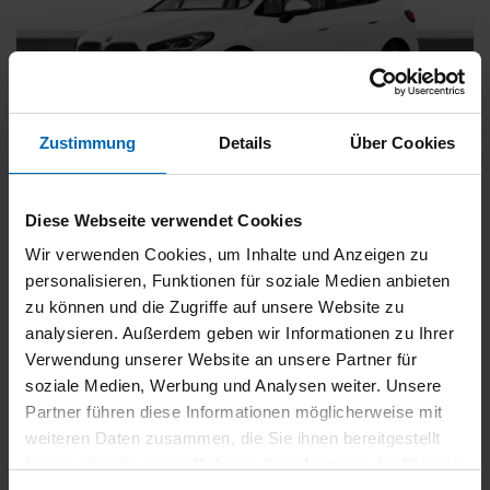
Zustimmung
Details
Über Cookies
BMW
225
xDrive Active Tourer [Navi, RFK, Aktivsitz]
Diese Webseite verwendet Cookies
Gebrauchtwagen
Wir verwenden Cookies, um Inhalte und Anzeigen zu
personalisieren, Funktionen für soziale Medien anbieten
Typ
Pkw
zu können und die Zugriffe auf unsere Website zu
Kilometerstand
54.750 km
analysieren. Außerdem geben wir Informationen zu Ihrer
Erstzulassung
05/2023
Verwendung unserer Website an unsere Partner für
Zustand
Gebrauchtwagen
soziale Medien, Werbung und Analysen weiter. Unsere
Partner führen diese Informationen möglicherweise mit
Leistung
180 kW / 245 PS
weiteren Daten zusammen, die Sie ihnen bereitgestellt
Hubraum
1499 ccm
haben oder die sie im Rahmen Ihrer Nutzung der Dienste
Kraftstoff
Hybrid (Benzin/Elektro)