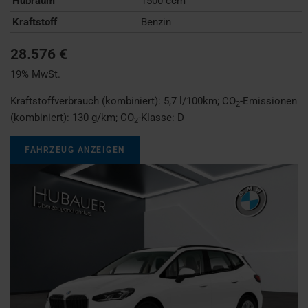
Hubraum
1500 ccm
Kraftstoff
Benzin
28.576 €
19% MwSt.
Kraftstoffverbrauch (kombiniert):
5,7 l/100km
;
CO
-Emissionen
2
(kombiniert):
130 g/km
;
CO
-Klasse:
D
2
FAHRZEUG ANZEIGEN