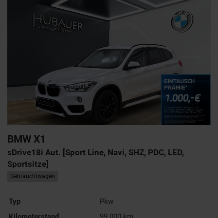
BMW
X1
sDrive18i Aut. [Sport Line, Navi, SHZ, PDC, LED,
Sportsitze]
Gebrauchtwagen
Typ
Pkw
Kilometerstand
99.000 km