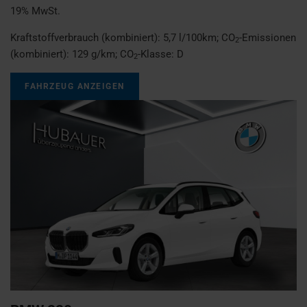
19% MwSt.
Kraftstoffverbrauch (kombiniert):
5,7 l/100km
;
CO
-Emissionen
2
(kombiniert):
129 g/km
;
CO
-Klasse:
D
2
FAHRZEUG ANZEIGEN