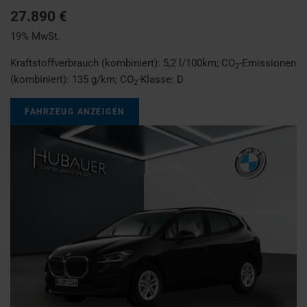
27.890 €
19% MwSt.
Kraftstoffverbrauch (kombiniert):
5,2 l/100km
;
CO
-Emissionen
2
(kombiniert):
135 g/km
;
CO
-Klasse:
D
2
FAHRZEUG ANZEIGEN