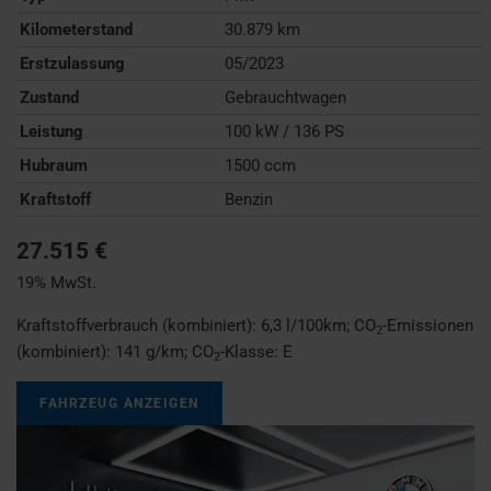
Kilometerstand
30.879 km
Erstzulassung
05/2023
Zustand
Gebrauchtwagen
Leistung
100 kW / 136 PS
Hubraum
1500 ccm
Kraftstoff
Benzin
27.515 €
19% MwSt.
Kraftstoffverbrauch (kombiniert):
6,3 l/100km
;
CO
-Emissionen
2
(kombiniert):
141 g/km
;
CO
-Klasse:
E
2
FAHRZEUG ANZEIGEN