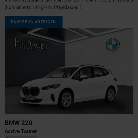
2
(kombiniert):
142 g/km
;
CO
-Klasse:
E
2
FAHRZEUG ANZEIGEN
BMW
220
Active Tourer