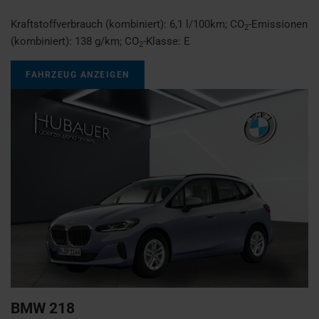
Kraftstoffverbrauch (kombiniert):
6,1 l/100km
;
CO
-Emissionen
2
(kombiniert):
138 g/km
;
CO
-Klasse:
E
2
FAHRZEUG ANZEIGEN
BMW
218