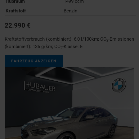
Hubraum
1499 ccm
Kraftstoff
Benzin
22.990 €
Kraftstoffverbrauch (kombiniert):
6,0 l/100km
;
CO
-Emissionen
2
(kombiniert):
136 g/km
;
CO
-Klasse:
E
2
FAHRZEUG ANZEIGEN