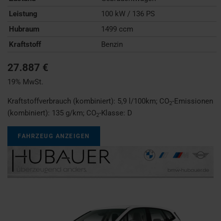
Leistung
100 kW / 136 PS
Hubraum
1499 ccm
Kraftstoff
Benzin
27.887 €
19% MwSt.
Kraftstoffverbrauch (kombiniert):
5,9 l/100km
;
CO
-Emissionen
2
(kombiniert):
135 g/km
;
CO
-Klasse:
D
2
FAHRZEUG ANZEIGEN