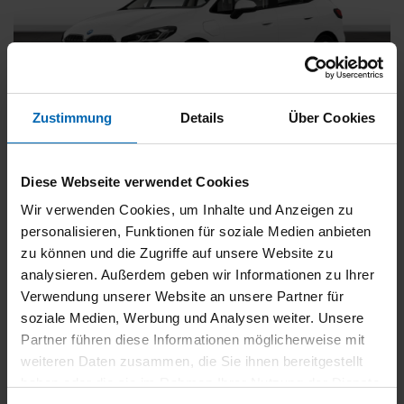
Zustimmung
Details
Über Cookies
BMW
225
xDrive Active Tourer [Navi, RFK, Aktivsitz]
Diese Webseite verwendet Cookies
Gebrauchtwagen
Wir verwenden Cookies, um Inhalte und Anzeigen zu
personalisieren, Funktionen für soziale Medien anbieten
Typ
Pkw
zu können und die Zugriffe auf unsere Website zu
Kilometerstand
54.750 km
analysieren. Außerdem geben wir Informationen zu Ihrer
Erstzulassung
05/2023
Verwendung unserer Website an unsere Partner für
Zustand
Gebrauchtwagen
soziale Medien, Werbung und Analysen weiter. Unsere
Partner führen diese Informationen möglicherweise mit
Leistung
180 kW / 245 PS
weiteren Daten zusammen, die Sie ihnen bereitgestellt
Hubraum
1499 ccm
haben oder die sie im Rahmen Ihrer Nutzung der Dienste
Kraftstoff
Hybrid (Benzin/Elektro)