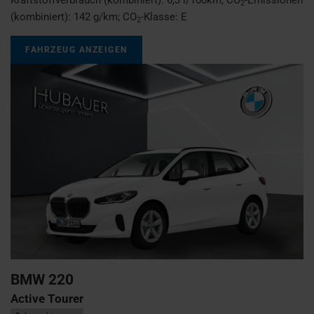
2
(kombiniert):
142 g/km
;
CO
-Klasse:
E
2
FAHRZEUG ANZEIGEN
BMW
220
Active Tourer