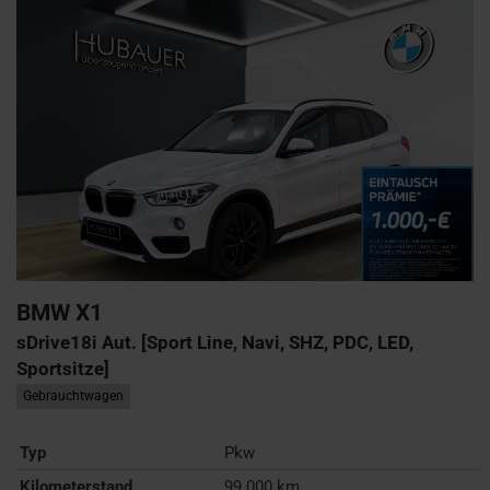
BMW
X1
sDrive18i Aut. [Sport Line, Navi, SHZ, PDC, LED,
Sportsitze]
Gebrauchtwagen
Typ
Pkw
Kilometerstand
99.000 km