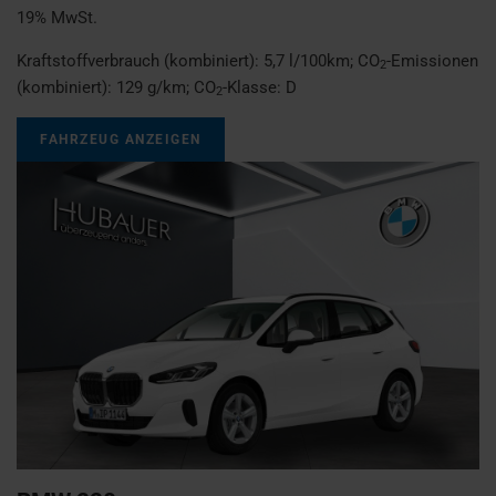
19% MwSt.
Kraftstoffverbrauch (kombiniert):
5,7 l/100km
;
CO
-Emissionen
2
(kombiniert):
129 g/km
;
CO
-Klasse:
D
2
FAHRZEUG ANZEIGEN