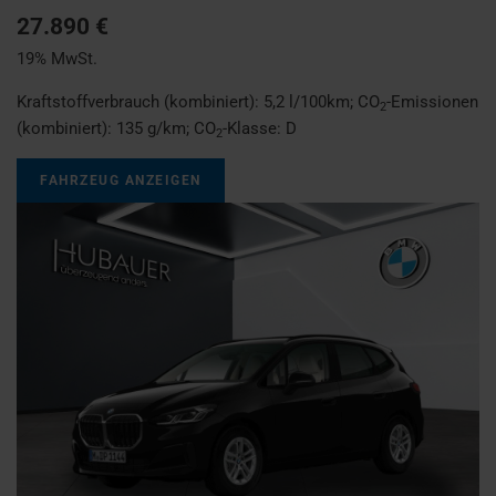
27.890 €
19% MwSt.
Kraftstoffverbrauch (kombiniert):
5,2 l/100km
;
CO
-Emissionen
2
(kombiniert):
135 g/km
;
CO
-Klasse:
D
2
FAHRZEUG ANZEIGEN