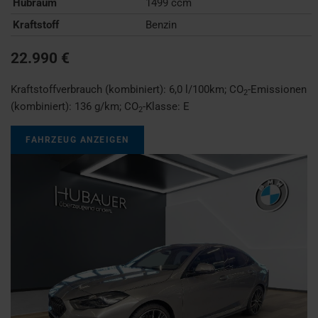
Hubraum
1499 ccm
Kraftstoff
Benzin
22.990 €
Kraftstoffverbrauch (kombiniert):
6,0 l/100km
;
CO
-Emissionen
2
(kombiniert):
136 g/km
;
CO
-Klasse:
E
2
FAHRZEUG ANZEIGEN