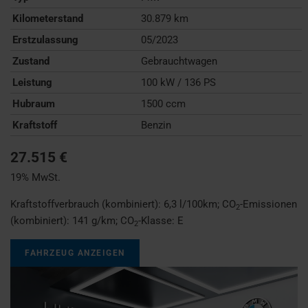
Kilometerstand
30.879 km
Erstzulassung
05/2023
Zustand
Gebrauchtwagen
Leistung
100 kW / 136 PS
Hubraum
1500 ccm
Kraftstoff
Benzin
27.515 €
19% MwSt.
Kraftstoffverbrauch (kombiniert):
6,3 l/100km
;
CO
-Emissionen
2
(kombiniert):
141 g/km
;
CO
-Klasse:
E
2
FAHRZEUG ANZEIGEN