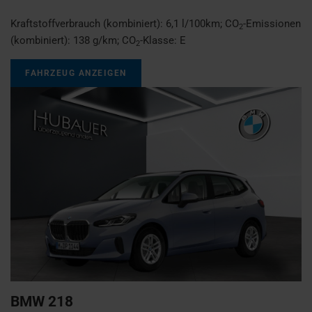
Kraftstoffverbrauch (kombiniert):
6,1 l/100km
;
CO
-Emissionen
2
(kombiniert):
138 g/km
;
CO
-Klasse:
E
2
FAHRZEUG ANZEIGEN
BMW
218