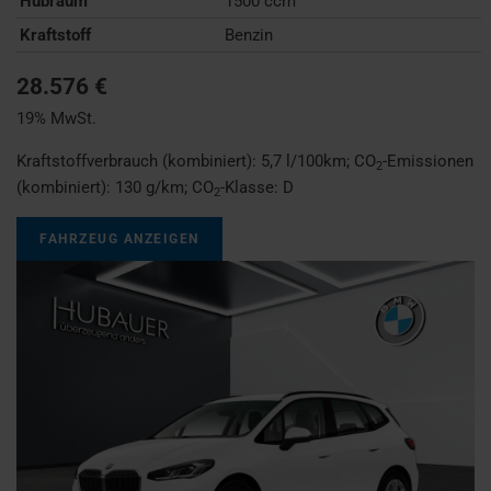
Hubraum
1500 ccm
Kraftstoff
Benzin
28.576 €
19% MwSt.
Kraftstoffverbrauch (kombiniert):
5,7 l/100km
;
CO
-Emissionen
2
(kombiniert):
130 g/km
;
CO
-Klasse:
D
2
FAHRZEUG ANZEIGEN