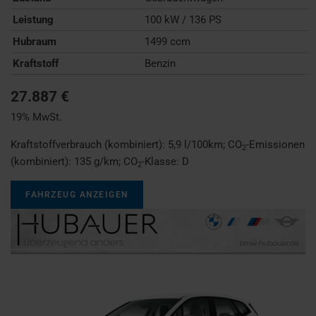
Leistung
100 kW / 136 PS
Hubraum
1499 ccm
Kraftstoff
Benzin
27.887 €
19% MwSt.
Kraftstoffverbrauch (kombiniert):
5,9 l/100km
;
CO
-Emissionen
2
(kombiniert):
135 g/km
;
CO
-Klasse:
D
2
FAHRZEUG ANZEIGEN