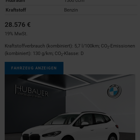
Hubraum
1500 ccm
Kraftstoff
Benzin
28.576 €
19% MwSt.
Kraftstoffverbrauch (kombiniert):
5,7 l/100km
;
CO
-Emissionen
2
(kombiniert):
130 g/km
;
CO
-Klasse:
D
2
FAHRZEUG ANZEIGEN