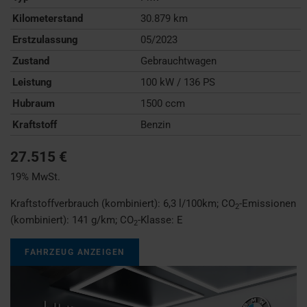
Kilometerstand
30.879 km
Erstzulassung
05/2023
Zustand
Gebrauchtwagen
Leistung
100 kW / 136 PS
Hubraum
1500 ccm
Kraftstoff
Benzin
27.515 €
19% MwSt.
Kraftstoffverbrauch (kombiniert):
6,3 l/100km
;
CO
-Emissionen
2
(kombiniert):
141 g/km
;
CO
-Klasse:
E
2
FAHRZEUG ANZEIGEN