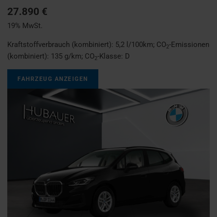
27.890 €
19% MwSt.
Kraftstoffverbrauch (kombiniert):
5,2 l/100km
;
CO
-Emissionen
2
(kombiniert):
135 g/km
;
CO
-Klasse:
D
2
FAHRZEUG ANZEIGEN