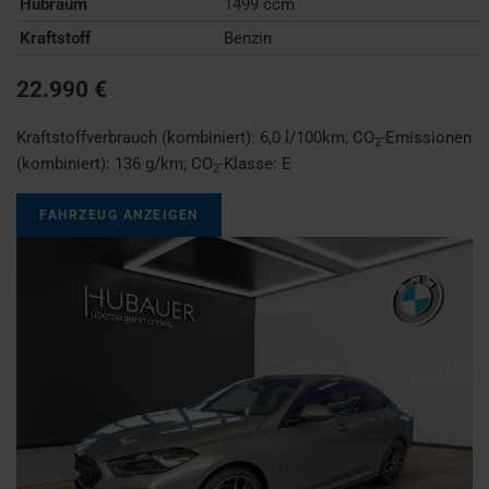
Hubraum
1499 ccm
Kraftstoff
Benzin
22.990 €
Kraftstoffverbrauch (kombiniert):
6,0 l/100km
;
CO
-Emissionen
2
(kombiniert):
136 g/km
;
CO
-Klasse:
E
2
FAHRZEUG ANZEIGEN