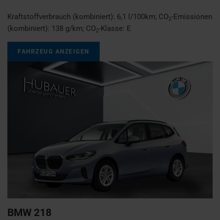
Kraftstoffverbrauch (kombiniert):
6,1 l/100km
;
CO
-Emissionen
2
(kombiniert):
138 g/km
;
CO
-Klasse:
E
2
FAHRZEUG ANZEIGEN
BMW
218