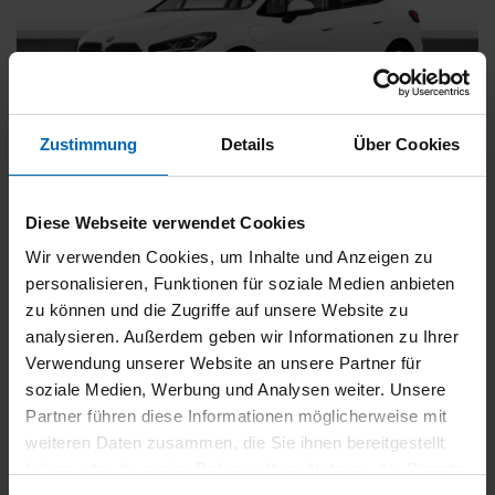
Zustimmung
Details
Über Cookies
BMW
225
xDrive Active Tourer [Navi, RFK, Aktivsitz]
Diese Webseite verwendet Cookies
Gebrauchtwagen
Wir verwenden Cookies, um Inhalte und Anzeigen zu
personalisieren, Funktionen für soziale Medien anbieten
Typ
Pkw
zu können und die Zugriffe auf unsere Website zu
Kilometerstand
54.750 km
analysieren. Außerdem geben wir Informationen zu Ihrer
Erstzulassung
05/2023
Verwendung unserer Website an unsere Partner für
Zustand
Gebrauchtwagen
soziale Medien, Werbung und Analysen weiter. Unsere
Partner führen diese Informationen möglicherweise mit
Leistung
180 kW / 245 PS
weiteren Daten zusammen, die Sie ihnen bereitgestellt
Hubraum
1499 ccm
haben oder die sie im Rahmen Ihrer Nutzung der Dienste
Kraftstoff
Hybrid (Benzin/Elektro)