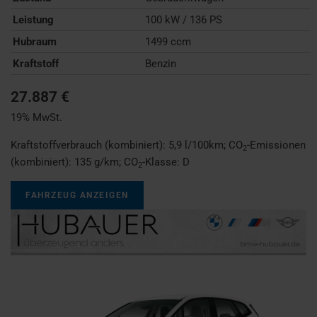
Leistung
100 kW / 136 PS
Hubraum
1499 ccm
Kraftstoff
Benzin
27.887 €
19% MwSt.
Kraftstoffverbrauch (kombiniert):
5,9 l/100km
;
CO
-Emissionen
2
(kombiniert):
135 g/km
;
CO
-Klasse:
D
2
FAHRZEUG ANZEIGEN