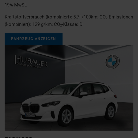
19% MwSt.
Kraftstoffverbrauch (kombiniert):
5,7 l/100km
;
CO
-Emissionen
2
(kombiniert):
129 g/km
;
CO
-Klasse:
D
2
FAHRZEUG ANZEIGEN