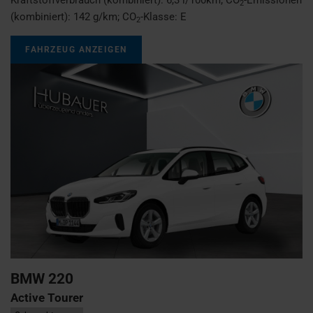
2
(kombiniert):
142 g/km
;
CO
-Klasse:
E
2
FAHRZEUG ANZEIGEN
BMW
220
Active Tourer