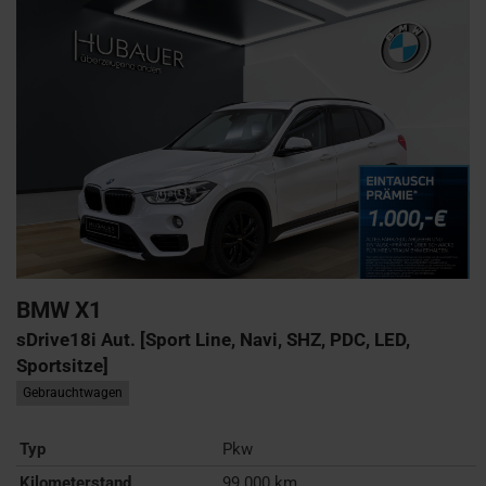
BMW
X1
sDrive18i Aut. [Sport Line, Navi, SHZ, PDC, LED,
Sportsitze]
Gebrauchtwagen
Typ
Pkw
Kilometerstand
99.000 km