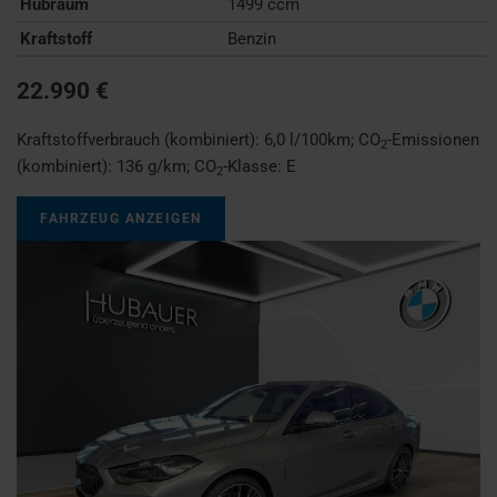
Hubraum
1499 ccm
Kraftstoff
Benzin
22.990 €
Kraftstoffverbrauch (kombiniert):
6,0 l/100km
;
CO
-Emissionen
2
(kombiniert):
136 g/km
;
CO
-Klasse:
E
2
FAHRZEUG ANZEIGEN