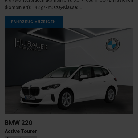
2
(kombiniert):
142 g/km
;
CO
-Klasse:
E
2
FAHRZEUG ANZEIGEN
BMW
220
Active Tourer