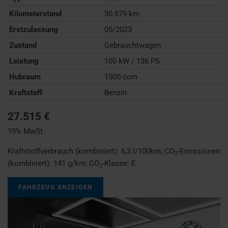
Kilometerstand
30.879 km
Erstzulassung
05/2023
Zustand
Gebrauchtwagen
Leistung
100 kW / 136 PS
Hubraum
1500 ccm
Kraftstoff
Benzin
27.515 €
19% MwSt.
Kraftstoffverbrauch (kombiniert):
6,3 l/100km
;
CO
-Emissionen
2
(kombiniert):
141 g/km
;
CO
-Klasse:
E
2
FAHRZEUG ANZEIGEN