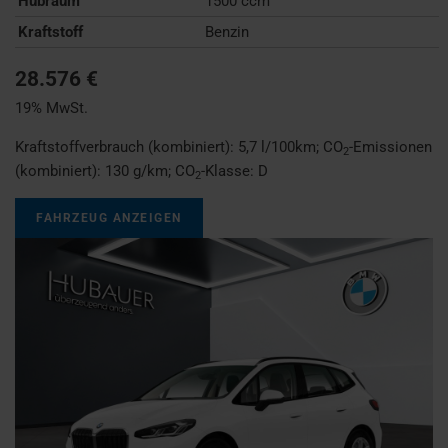
Hubraum
1500 ccm
Kraftstoff
Benzin
28.576 €
19% MwSt.
Kraftstoffverbrauch (kombiniert):
5,7 l/100km
;
CO
-Emissionen
2
(kombiniert):
130 g/km
;
CO
-Klasse:
D
2
FAHRZEUG ANZEIGEN