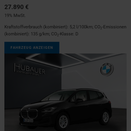
27.890 €
19% MwSt.
Kraftstoffverbrauch (kombiniert):
5,2 l/100km
;
CO
-Emissionen
2
(kombiniert):
135 g/km
;
CO
-Klasse:
D
2
FAHRZEUG ANZEIGEN