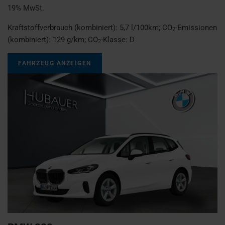
19% MwSt.
Kraftstoffverbrauch (kombiniert):
5,7 l/100km
;
CO
-Emissionen
2
(kombiniert):
129 g/km
;
CO
-Klasse:
D
2
FAHRZEUG ANZEIGEN