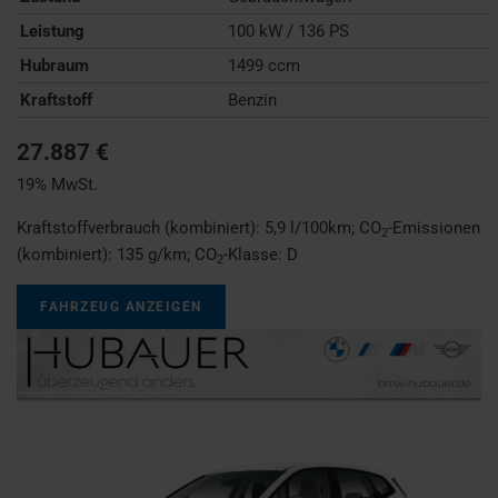
Leistung
100 kW / 136 PS
Hubraum
1499 ccm
Kraftstoff
Benzin
27.887 €
19% MwSt.
Kraftstoffverbrauch (kombiniert):
5,9 l/100km
;
CO
-Emissionen
2
(kombiniert):
135 g/km
;
CO
-Klasse:
D
2
FAHRZEUG ANZEIGEN