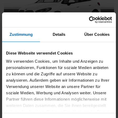
Zustimmung
Details
Über Cookies
BMW
225
xDrive Active Tourer [Navi, RFK, Aktivsitz]
Diese Webseite verwendet Cookies
Gebrauchtwagen
Wir verwenden Cookies, um Inhalte und Anzeigen zu
personalisieren, Funktionen für soziale Medien anbieten
Typ
Pkw
zu können und die Zugriffe auf unsere Website zu
Kilometerstand
54.750 km
analysieren. Außerdem geben wir Informationen zu Ihrer
Erstzulassung
05/2023
Verwendung unserer Website an unsere Partner für
Zustand
Gebrauchtwagen
soziale Medien, Werbung und Analysen weiter. Unsere
Partner führen diese Informationen möglicherweise mit
Leistung
180 kW / 245 PS
weiteren Daten zusammen, die Sie ihnen bereitgestellt
Hubraum
1499 ccm
haben oder die sie im Rahmen Ihrer Nutzung der Dienste
Kraftstoff
Hybrid (Benzin/Elektro)