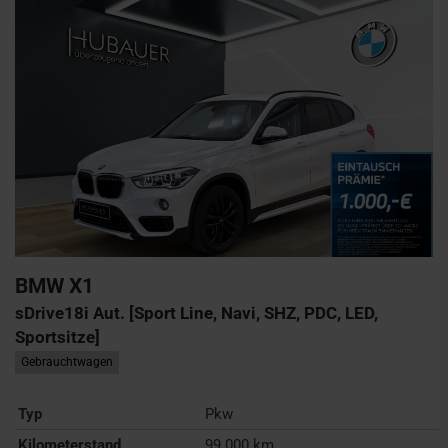
BMW
X1
sDrive18i Aut. [Sport Line, Navi, SHZ, PDC, LED,
Sportsitze]
Gebrauchtwagen
Typ
Pkw
Kilometerstand
99.000 km