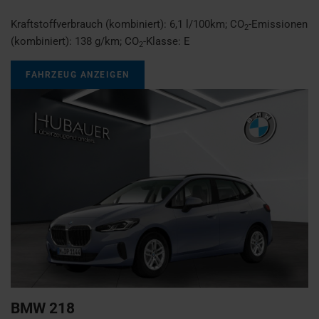
Kraftstoffverbrauch (kombiniert):
6,1 l/100km
;
CO
-Emissionen
2
(kombiniert):
138 g/km
;
CO
-Klasse:
E
2
FAHRZEUG ANZEIGEN
BMW
218