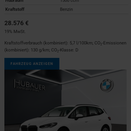
Hubraum
1500 ccm
Kraftstoff
Benzin
28.576 €
19% MwSt.
Kraftstoffverbrauch (kombiniert):
5,7 l/100km
;
CO
-Emissionen
2
(kombiniert):
130 g/km
;
CO
-Klasse:
D
2
FAHRZEUG ANZEIGEN