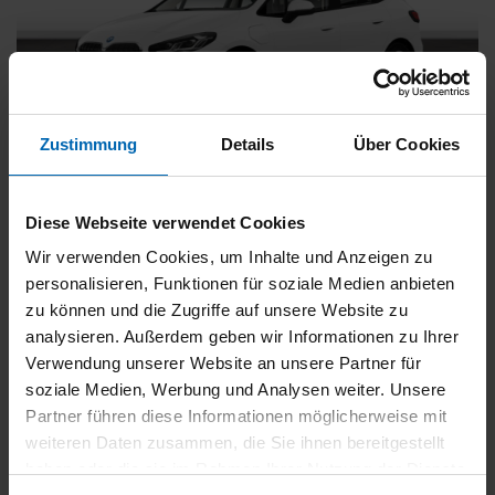
Zustimmung
Details
Über Cookies
BMW
225
xDrive Active Tourer [Navi, RFK, Aktivsitz]
Diese Webseite verwendet Cookies
Gebrauchtwagen
Wir verwenden Cookies, um Inhalte und Anzeigen zu
personalisieren, Funktionen für soziale Medien anbieten
Typ
Pkw
zu können und die Zugriffe auf unsere Website zu
Kilometerstand
54.750 km
analysieren. Außerdem geben wir Informationen zu Ihrer
Erstzulassung
05/2023
Verwendung unserer Website an unsere Partner für
Zustand
Gebrauchtwagen
soziale Medien, Werbung und Analysen weiter. Unsere
Partner führen diese Informationen möglicherweise mit
Leistung
180 kW / 245 PS
weiteren Daten zusammen, die Sie ihnen bereitgestellt
Hubraum
1499 ccm
haben oder die sie im Rahmen Ihrer Nutzung der Dienste
Kraftstoff
Hybrid (Benzin/Elektro)