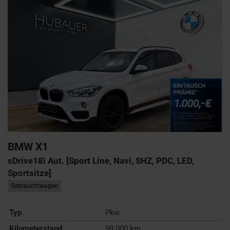
BMW
X1
sDrive18i Aut. [Sport Line, Navi, SHZ, PDC, LED,
Sportsitze]
Gebrauchtwagen
Typ
Pkw
Kilometerstand
99.000 km