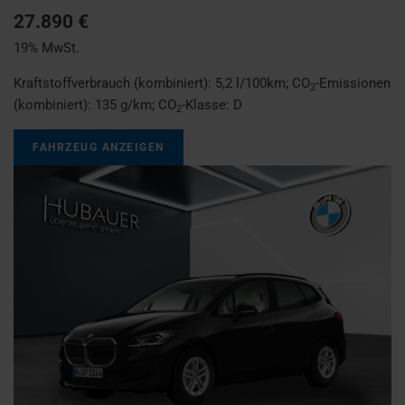
27.890 €
19% MwSt.
Kraftstoffverbrauch (kombiniert):
5,2 l/100km
;
CO
-Emissionen
2
(kombiniert):
135 g/km
;
CO
-Klasse:
D
2
FAHRZEUG ANZEIGEN