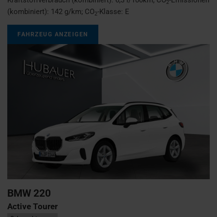
2
(kombiniert):
142 g/km
;
CO
-Klasse:
E
2
FAHRZEUG ANZEIGEN
BMW
220
Active Tourer