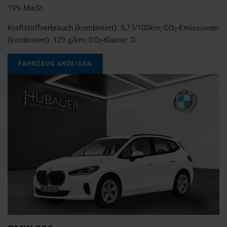
19% MwSt.
Kraftstoffverbrauch (kombiniert):
5,7 l/100km
;
CO
-Emissionen
2
(kombiniert):
129 g/km
;
CO
-Klasse:
D
2
FAHRZEUG ANZEIGEN