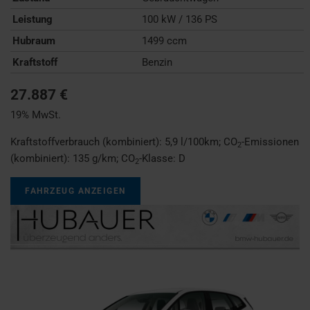
Leistung
100 kW / 136 PS
Hubraum
1499 ccm
Kraftstoff
Benzin
27.887 €
19% MwSt.
Kraftstoffverbrauch (kombiniert):
5,9 l/100km
;
CO
-Emissionen
2
(kombiniert):
135 g/km
;
CO
-Klasse:
D
2
FAHRZEUG ANZEIGEN