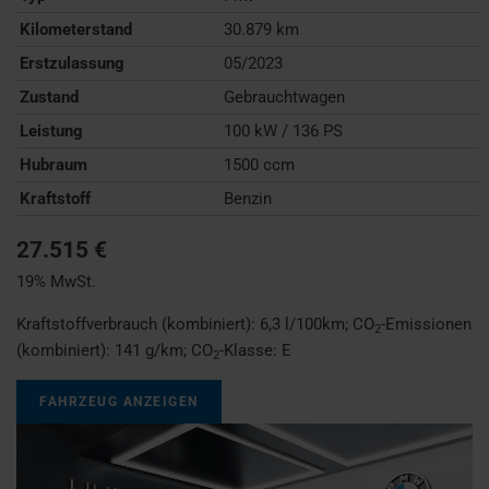
Kilometerstand
30.879 km
Erstzulassung
05/2023
Zustand
Gebrauchtwagen
Leistung
100 kW / 136 PS
Hubraum
1500 ccm
Kraftstoff
Benzin
27.515 €
19% MwSt.
Kraftstoffverbrauch (kombiniert):
6,3 l/100km
;
CO
-Emissionen
2
(kombiniert):
141 g/km
;
CO
-Klasse:
E
2
FAHRZEUG ANZEIGEN