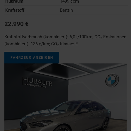
Hubraum
1499 ccm
Kraftstoff
Benzin
22.990 €
Kraftstoffverbrauch (kombiniert):
6,0 l/100km
;
CO
-Emissionen
2
(kombiniert):
136 g/km
;
CO
-Klasse:
E
2
FAHRZEUG ANZEIGEN