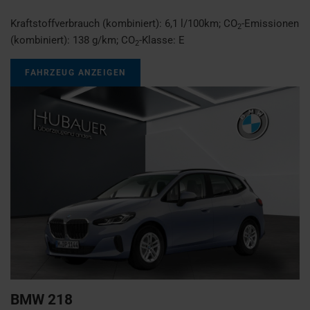
Kraftstoffverbrauch (kombiniert):
6,1 l/100km
;
CO
-Emissionen
2
(kombiniert):
138 g/km
;
CO
-Klasse:
E
2
FAHRZEUG ANZEIGEN
BMW
218