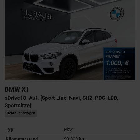
BMW
X1
sDrive18i Aut. [Sport Line, Navi, SHZ, PDC, LED,
Sportsitze]
Gebrauchtwagen
Typ
Pkw
Kilometerstand
99.000 km