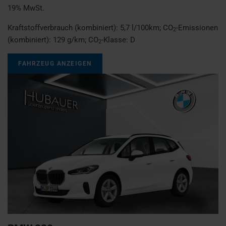
19% MwSt.
Kraftstoffverbrauch (kombiniert):
5,7 l/100km
;
CO
-Emissionen
2
(kombiniert):
129 g/km
;
CO
-Klasse:
D
2
FAHRZEUG ANZEIGEN