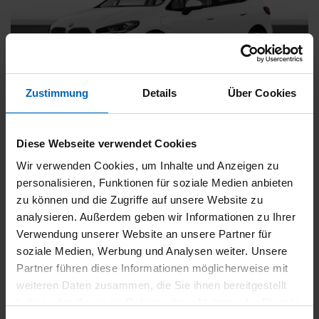
Zustimmung
Details
Über Cookies
BMW
225
xDrive Active Tourer [Navi, RFK, Aktivsitz]
Diese Webseite verwendet Cookies
Gebrauchtwagen
Wir verwenden Cookies, um Inhalte und Anzeigen zu
personalisieren, Funktionen für soziale Medien anbieten
Typ
Pkw
zu können und die Zugriffe auf unsere Website zu
Kilometerstand
54.750 km
analysieren. Außerdem geben wir Informationen zu Ihrer
Erstzulassung
05/2023
Verwendung unserer Website an unsere Partner für
Zustand
Gebrauchtwagen
soziale Medien, Werbung und Analysen weiter. Unsere
Partner führen diese Informationen möglicherweise mit
Leistung
180 kW / 245 PS
weiteren Daten zusammen, die Sie ihnen bereitgestellt
Hubraum
1499 ccm
haben oder die sie im Rahmen Ihrer Nutzung der Dienste
Kraftstoff
Hybrid (Benzin/Elektro)