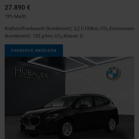
27.890 €
19% MwSt.
Kraftstoffverbrauch (kombiniert):
5,2 l/100km
;
CO
-Emissionen
2
(kombiniert):
135 g/km
;
CO
-Klasse:
D
2
FAHRZEUG ANZEIGEN