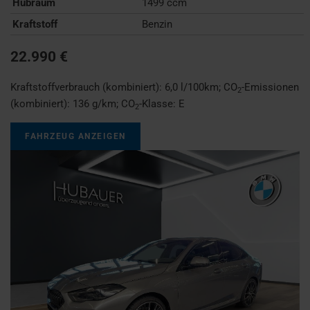
Hubraum
1499 ccm
Kraftstoff
Benzin
22.990 €
Kraftstoffverbrauch (kombiniert):
6,0 l/100km
;
CO
-Emissionen
2
(kombiniert):
136 g/km
;
CO
-Klasse:
E
2
FAHRZEUG ANZEIGEN