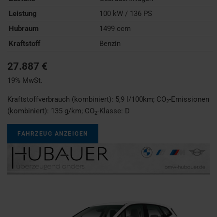
Leistung
100 kW / 136 PS
Hubraum
1499 ccm
Kraftstoff
Benzin
27.887 €
19% MwSt.
Kraftstoffverbrauch (kombiniert):
5,9 l/100km
;
CO
-Emissionen
2
(kombiniert):
135 g/km
;
CO
-Klasse:
D
2
FAHRZEUG ANZEIGEN