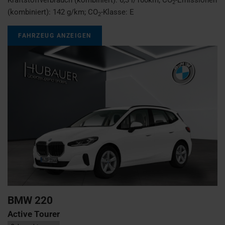
2
(kombiniert):
142 g/km
;
CO
-Klasse:
E
2
FAHRZEUG ANZEIGEN
BMW
220
Active Tourer