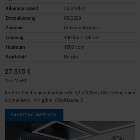
Kilometerstand
30.879 km
Erstzulassung
05/2023
Zustand
Gebrauchtwagen
Leistung
100 kW / 136 PS
Hubraum
1500 ccm
Kraftstoff
Benzin
27.515 €
19% MwSt.
Kraftstoffverbrauch (kombiniert):
6,3 l/100km
;
CO
-Emissionen
2
(kombiniert):
141 g/km
;
CO
-Klasse:
E
2
FAHRZEUG ANZEIGEN