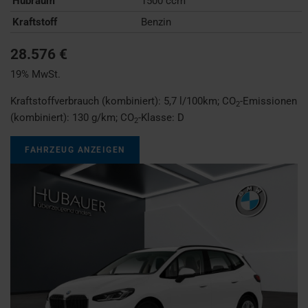
Hubraum
1500 ccm
Kraftstoff
Benzin
28.576 €
19% MwSt.
Kraftstoffverbrauch (kombiniert):
5,7 l/100km
;
CO
-Emissionen
2
(kombiniert):
130 g/km
;
CO
-Klasse:
D
2
FAHRZEUG ANZEIGEN