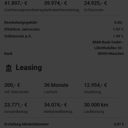
41.897,- €
39.974,- €
24.925,- €
Darlehensgesamtbetrag
Nettodarlehensbetrag
Schlussrate
Bearbeitungsgebühr
0.00,-
Effektiver Jahreszins
1.97 %
Sollzinssatz p.A.
1.99 %
BMW Bank GmbH -
Lilienthalallee 26 -
Bank
80939 München
Leasing
300,- €
36 Monate
12.954,- €
mtl. Rate brutto
Laufzeit
Anzahlung
23.771,- €
34.074,- €
30.000 km
Gesamtbetrag
Nettokreditbetrag
Laufleistung
Erstattung Minderkilometer
0,07 €