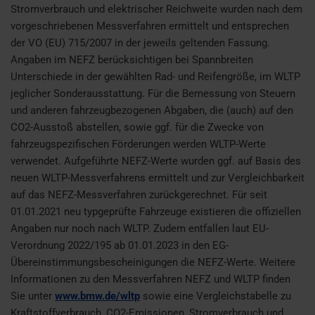
Stromverbrauch und elektrischer Reichweite wurden nach dem
vorgeschriebenen Messverfahren ermittelt und entsprechen
der VO (EU) 715/2007 in der jeweils geltenden Fassung.
Angaben im NEFZ berücksichtigen bei Spannbreiten
Unterschiede in der gewählten Rad- und Reifengröße, im WLTP
jeglicher Sonderausstattung. Für die Bemessung von Steuern
und anderen fahrzeugbezogenen Abgaben, die (auch) auf den
CO2-Ausstoß abstellen, sowie ggf. für die Zwecke von
fahrzeugspezifischen Förderungen werden WLTP-Werte
verwendet. Aufgeführte NEFZ-Werte wurden ggf. auf Basis des
neuen WLTP-Messverfahrens ermittelt und zur Vergleichbarkeit
auf das NEFZ-Messverfahren zurückgerechnet. Für seit
01.01.2021 neu typgeprüfte Fahrzeuge existieren die offiziellen
Angaben nur noch nach WLTP. Zudem entfallen laut EU-
Verordnung 2022/195 ab 01.01.2023 in den EG-
Übereinstimmungsbescheinigungen die NEFZ-Werte. Weitere
Informationen zu den Messverfahren NEFZ und WLTP finden
Sie unter
www.bmw.de/wltp
sowie eine Vergleichstabelle zu
Kraftstoffverbrauch, CO2-Emissionen, Stromverbrauch und