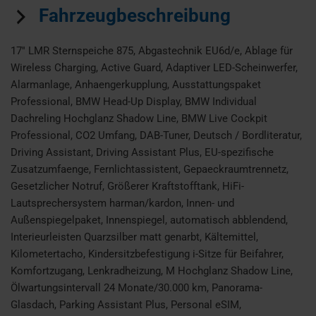
Fahrzeugbeschreibung
17'' LMR Sternspeiche 875, Abgastechnik EU6d/e, Ablage für
Wireless Charging, Active Guard, Adaptiver LED-Scheinwerfer,
Alarmanlage, Anhaengerkupplung, Ausstattungspaket
Professional, BMW Head-Up Display, BMW Individual
Dachreling Hochglanz Shadow Line, BMW Live Cockpit
Professional, CO2 Umfang, DAB-Tuner, Deutsch / Bordliteratur,
Driving Assistant, Driving Assistant Plus, EU-spezifische
Zusatzumfaenge, Fernlichtassistent, Gepaeckraumtrennetz,
Gesetzlicher Notruf, Größerer Kraftstofftank, HiFi-
Lautsprechersystem harman/kardon, Innen- und
Außenspiegelpaket, Innenspiegel, automatisch abblendend,
Interieurleisten Quarzsilber matt genarbt, Kältemittel,
Kilometertacho, Kindersitzbefestigung i-Sitze für Beifahrer,
Komfortzugang, Lenkradheizung, M Hochglanz Shadow Line,
Ölwartungsintervall 24 Monate/30.000 km, Panorama-
Glasdach, Parking Assistant Plus, Personal eSIM,