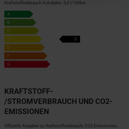
Kraftstoffverbrauch Autobahn:
5,0 l/100km
A
B
C
D
D
E
F
G
KRAFTSTOFF-
/STROMVERBRAUCH UND CO2-
EMISSIONEN
Offizielle Angaben zu Kraftstoffverbrauch, CO2-Emissionen,