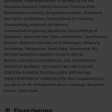
Sportpaket, Ölwartungsintervall 24 Monate/30.000 km,
Panorama-Glasdach, Parking Assistant, Personal eSIM,
Radschraubensicherung, Rekuperationssystem, Sitzheizung
fuer Fahrer und Beifahrer, Sitzverstellung für Fondsitze,
Sitzverstellung, elektrisch mit Memory,
Sonnenschutzverglasung, Spezifische Zusatzumfänge M
Sportpaket, Sportsitze fuer Fahrer und Beifahrer, Sprachversion
Deutsch, Steptronic Getriebe mit Schaltwippen, Steuerung
Getriebetyp, Teleservices, Travel Paket, Warndreieck, BEI
DIESEM FAHRZEUG HANDELT ES SICH UM EIN
BESTELLFAHRZEUG DER BMW AG. DAS ANGEBOTENE
FAHRZEUG BEFINDET SICH NICHT BEI UNS VOR ORT,
SONDERN IN EINEM ZENTRALLAGER. IRRTUM UND
ZWISCHENVERKAUF VORBEHALTEN! Bitte kontaktieren Sie
uns damit wir die Verfügbarkeit dieses Fahrzeugs überprüfen
können. Vielen Dank.
Finanzierung