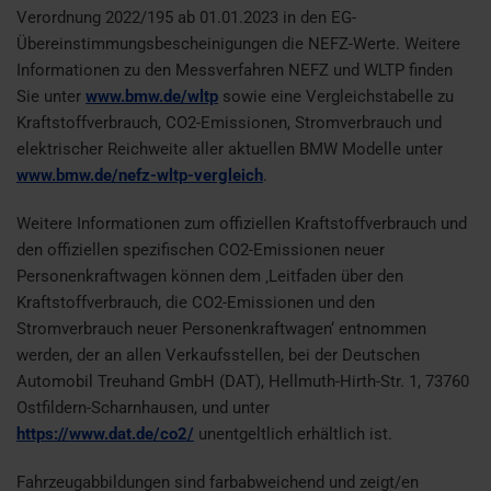
Verordnung 2022/195 ab 01.01.2023 in den EG-
Übereinstimmungsbescheinigungen die NEFZ-Werte. Weitere
Informationen zu den Messverfahren NEFZ und WLTP finden
Sie unter
www.bmw.de/wltp
sowie eine Vergleichstabelle zu
Kraftstoffverbrauch, CO2-Emissionen, Stromverbrauch und
elektrischer Reichweite aller aktuellen BMW Modelle unter
www.bmw.de/nefz-wltp-vergleich
.
Weitere Informationen zum offiziellen Kraftstoffverbrauch und
den offiziellen spezifischen CO2-Emissionen neuer
Personenkraftwagen können dem ‚Leitfaden über den
Kraftstoffverbrauch, die CO2-Emissionen und den
Stromverbrauch neuer Personenkraftwagen‘ entnommen
werden, der an allen Verkaufsstellen, bei der Deutschen
Automobil Treuhand GmbH (DAT), Hellmuth-Hirth-Str. 1, 73760
Ostfildern-Scharnhausen, und unter
https://www.dat.de/co2/
unentgeltlich erhältlich ist.
Fahrzeugabbildungen sind farbabweichend und zeigt/en