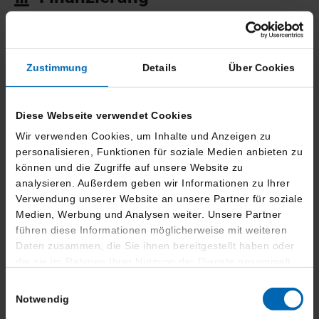
486,- €
36 Monate
7.074,- €
mtl. Rate
Laufzeit
Anzahlung
Zustimmung
Details
Über Cookies
42.016,- €
40.088,- €
24.996,- €
Darlehensgesamtbetrag
Nettodarlehensbetrag
Schlussrate
Diese Webseite verwendet Cookies
Wir verwenden Cookies, um Inhalte und Anzeigen zu
Bearbeitungsgebühr
0.00,-
personalisieren, Funktionen für soziale Medien anbieten zu
Effektiver Jahreszins
1.97 %
können und die Zugriffe auf unsere Website zu
Sollzinssatz p.A.
1.99 %
analysieren. Außerdem geben wir Informationen zu Ihrer
BMW Bank GmbH -
Verwendung unserer Website an unsere Partner für soziale
Lilienthalallee 26 -
Medien, Werbung und Analysen weiter. Unsere Partner
Bank
80939 München
führen diese Informationen möglicherweise mit weiteren
Leasing
Daten zusammen, die Sie ihnen bereitgestellt haben oder
die sie im Rahmen Ihrer Nutzung der Dienste gesammelt
haben.
Einwilligungsauswahl
272,- €
36 Monate
13.388,- €
Notwendig
mtl. Rate brutto
Laufzeit
Anzahlung