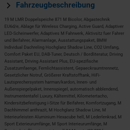
Fahrzeugbeschreibung
19 M LMR Doppelspeiche 871 M Bicolor, Abgastechnik
EU6d/e, Ablage für Wireless Charging, Active Guard, Adaptiver
LED-Scheinwerfer, Adaptives M Fahrwerk, Aktivsitz fuer Fahrer
und Beifahrer, Alarmanlage, Ausstattungspaket, BMW
Individual Dachreling Hochglanz Shadow Line, CO2 Umfang,
Comfort Paket EU, DAB-Tuner, Deutsch / Bordliteratur, Driving
Assistant, Driving Assistant Plus, EU-spezifische
Zusatzumfaenge, Fernlichtassistent, Gepaeckraumtrennetz,
Gesetzlicher Notruf, Größerer Kraftstofftank, HiFi-
Lautsprechersystem harman/kardon, Innen- und
Außenspiegelpaket, Innenspiegel, automatisch abblendend,
Instrumententafel Luxury, Kältemittel, Kilometertacho,
Kindersitzbefestigung i-Sitze für Beifahrer, Komfortzugang, M
Dachhimmel anthrazit, M Hochglanz Shadow Line, M
Interieurleisten Aluminium Hexacube hell, M Lederlenkrad, M
Sport Exterieurumfänge, M Sport Interieurumfänge, M