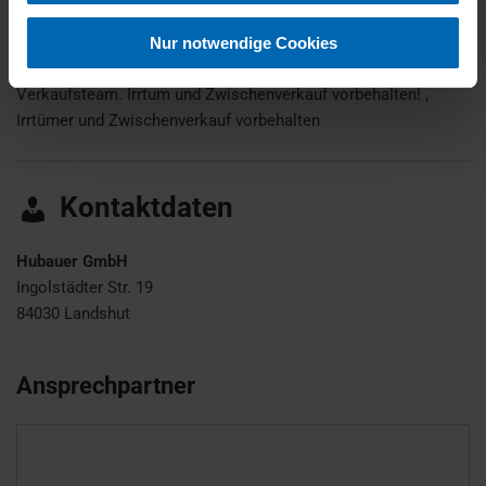
zugeschnittenes Finanzierungs- oder Leasingangebot der
BMW-Bank. Fahrzeug Inzahlungnahme auf Anfrage möglich.
Nur notwendige Cookies
Bei Fragen kontaktieren Sie einfach unser kompetentes
Verkaufsteam. Irrtum und Zwischenverkauf vorbehalten! ,
Irrtümer und Zwischenverkauf vorbehalten
Kontaktdaten
Hubauer GmbH
Ingolstädter Str. 19
84030
Landshut
Ansprechpartner