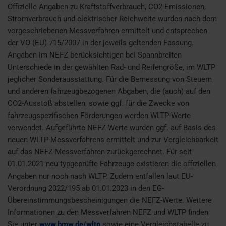
Offizielle Angaben zu Kraftstoffverbrauch, CO2-Emissionen,
Stromverbrauch und elektrischer Reichweite wurden nach dem
vorgeschriebenen Messverfahren ermittelt und entsprechen
der VO (EU) 715/2007 in der jeweils geltenden Fassung.
Angaben im NEFZ berücksichtigen bei Spannbreiten
Unterschiede in der gewählten Rad- und Reifengröße, im WLTP
jeglicher Sonderausstattung. Für die Bemessung von Steuern
und anderen fahrzeugbezogenen Abgaben, die (auch) auf den
CO2-Ausstoß abstellen, sowie ggf. für die Zwecke von
fahrzeugspezifischen Förderungen werden WLTP-Werte
verwendet. Aufgeführte NEFZ-Werte wurden ggf. auf Basis des
neuen WLTP-Messverfahrens ermittelt und zur Vergleichbarkeit
auf das NEFZ-Messverfahren zurückgerechnet. Für seit
01.01.2021 neu typgeprüfte Fahrzeuge existieren die offiziellen
Angaben nur noch nach WLTP. Zudem entfallen laut EU-
Verordnung 2022/195 ab 01.01.2023 in den EG-
Übereinstimmungsbescheinigungen die NEFZ-Werte. Weitere
Informationen zu den Messverfahren NEFZ und WLTP finden
Sie unter
www.bmw.de/wltp
sowie eine Vergleichstabelle zu