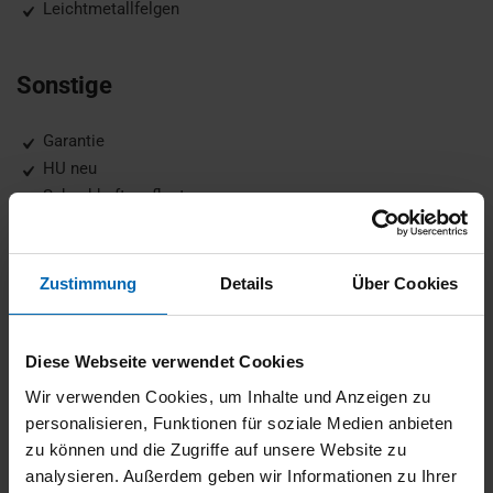
Leichtmetallfelgen
Sonstige
Garantie
HU neu
Scheckheftgepflegt
Fahrzeugbeschreibung
Zustimmung
Details
Über Cookies
19 M LMR Doppelspeiche 871 M Bicolor, Abgasnorm EU6 RDE
Diese Webseite verwendet Cookies
II, Ablage für Wireless Charging, ABS, Active Guard, Adaptiver
LED-Scheinwerfer, Adaptives M Fahrwerk, Aktiver
Wir verwenden Cookies, um Inhalte und Anzeigen zu
Fußgängerschutz, Alarmanlage mit Fernbedienung,
personalisieren, Funktionen für soziale Medien anbieten
Anhaengerkupplung, Anhängerkupplung mit schwenkbarem
zu können und die Zugriffe auf unsere Website zu
Kugelkopf, Automatic, DAB Tuner, Dachreling, Diesel
analysieren. Außerdem geben wir Informationen zu Ihrer