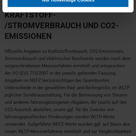
KRAFTSTOFF-
/STROMVERBRAUCH UND CO2-
EMISSIONEN
Offizielle Angaben zu Kraftstoffverbrauch, CO2-Emissionen,
Stromverbrauch und elektrischer Reichweite wurden nach dem
vorgeschriebenen Messverfahren ermittelt und entsprechen
der VO (EU) 715/2007 in der jeweils geltenden Fassung.
Angaben im NEFZ berücksichtigen bei Spannbreiten
Unterschiede in der gewählten Rad- und Reifengröße, im WLTP
jeglicher Sonderausstattung. Für die Bemessung von Steuern
und anderen fahrzeugbezogenen Abgaben, die (auch) auf den
CO2-Ausstoß abstellen, sowie ggf. für die Zwecke von
fahrzeugspezifischen Förderungen werden WLTP-Werte
verwendet. Aufgeführte NEFZ-Werte wurden ggf. auf Basis des
neuen WLTP-Messverfahrens ermittelt und zur Vergleichbarkeit