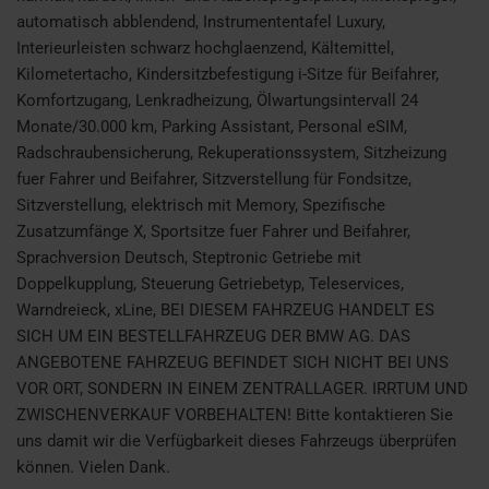
automatisch abblendend, Instrumententafel Luxury,
Interieurleisten schwarz hochglaenzend, Kältemittel,
Kilometertacho, Kindersitzbefestigung i-Sitze für Beifahrer,
Komfortzugang, Lenkradheizung, Ölwartungsintervall 24
Monate/30.000 km, Parking Assistant, Personal eSIM,
Radschraubensicherung, Rekuperationssystem, Sitzheizung
fuer Fahrer und Beifahrer, Sitzverstellung für Fondsitze,
Sitzverstellung, elektrisch mit Memory, Spezifische
Zusatzumfänge X, Sportsitze fuer Fahrer und Beifahrer,
Sprachversion Deutsch, Steptronic Getriebe mit
Doppelkupplung, Steuerung Getriebetyp, Teleservices,
Warndreieck, xLine, BEI DIESEM FAHRZEUG HANDELT ES
SICH UM EIN BESTELLFAHRZEUG DER BMW AG. DAS
ANGEBOTENE FAHRZEUG BEFINDET SICH NICHT BEI UNS
VOR ORT, SONDERN IN EINEM ZENTRALLAGER. IRRTUM UND
ZWISCHENVERKAUF VORBEHALTEN! Bitte kontaktieren Sie
uns damit wir die Verfügbarkeit dieses Fahrzeugs überprüfen
können. Vielen Dank.